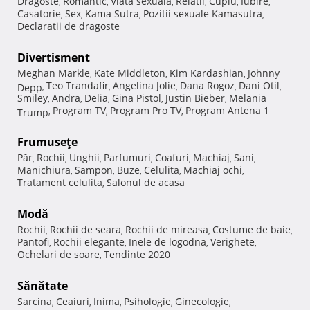
Dragoste
Romantic
Viata sexuala
Relatii
Cuplu
Iubire
,
,
,
,
,
,
Casatorie
Sex
Kama Sutra
Pozitii sexuale Kamasutra
,
,
,
,
Declaratii de dragoste
Divertisment
Meghan Markle
Kate Middleton
Kim Kardashian
Johnny
,
,
,
Teo Trandafir
Angelina Jolie
Dana Rogoz
Dani Otil
Depp
,
,
,
,
,
Smiley
Andra
Delia
Gina Pistol
Justin Bieber
Melania
,
,
,
,
,
Program TV
Program Pro TV
Program Antena 1
Trump
,
,
,
Frumuseţe
Păr
Rochii
Unghii
Parfumuri
Coafuri
Machiaj
Sani
,
,
,
,
,
,
,
Manichiura
Sampon
Buze
Celulita
Machiaj ochi
,
,
,
,
,
Tratament celulita
Salonul de acasa
,
Modă
Rochii
Rochii de seara
Rochii de mireasa
Costume de baie
,
,
,
,
Pantofi
Rochii elegante
Inele de logodna
Verighete
,
,
,
,
Ochelari de soare
Tendinte 2020
,
Sănătate
Sarcina
Ceaiuri
Inima
Psihologie
Ginecologie
,
,
,
,
,