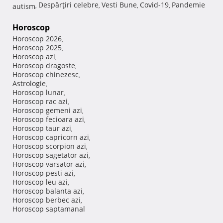
Despărţiri celebre
Vesti Bune
Covid-19
Pandemie
autism
,
,
,
,
Horoscop
Horoscop 2026
,
Horoscop 2025
,
Horoscop azi
,
Horoscop dragoste
,
Horoscop chinezesc
,
Astrologie
,
Horoscop lunar
,
Horoscop rac azi
,
Horoscop gemeni azi
,
Horoscop fecioara azi
,
Horoscop taur azi
,
Horoscop capricorn azi
,
Horoscop scorpion azi
,
Horoscop sagetator azi
,
Horoscop varsator azi
,
Horoscop pesti azi
,
Horoscop leu azi
,
Horoscop balanta azi
,
Horoscop berbec azi
,
Horoscop saptamanal