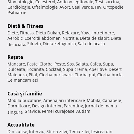
Stomatologie
Colesterol
Anticonceptionale
Test sarcina
,
,
,
,
Cardiologie
Oftalmologie
Avort
Ceai verde
HIV
Ortopedie
,
,
,
,
,
,
Psihiatrie
Dietă & Fitness
Diete
Fitness
Dieta Dukan
Relaxare
Yoga
Intretinere
,
,
,
,
,
,
Aerobic
Exercitii abdomen
Nutritie
Dieta de slabit
Dieta
,
,
,
,
Silueta
Dieta ketogenica
Sala de acasa
disociata
,
,
,
Reţete
Mancare
Paste
Ciorba
Peste
Sos
Salata
Cafea
Supa
,
,
,
,
,
,
,
,
Dulceata
Tocanita
Cocktail
Supa crema
Aperitive
Desert
,
,
,
,
,
,
Maioneza
Pilaf
Ciorba perisoare
Ciorba pui
Ciorba burta
,
,
,
,
,
Ce mancam azi
Casă şi familie
Mobila bucatarie
Amenajari interioare
Mobila
Canapele
,
,
,
,
Dormitoare
Design interior
Parenting
Jurnal de mama
,
,
,
Gravide
Femei curajoase
Autism
singura
,
,
,
Actualitate
Din culise
Interviu
Stirea zilei
Tema zilei
Iesirea din
,
,
,
,