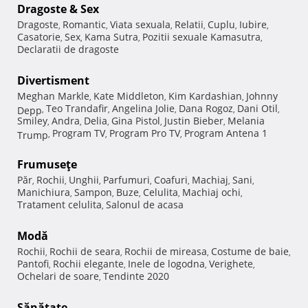
Dragoste & Sex
Dragoste
Romantic
Viata sexuala
Relatii
Cuplu
Iubire
,
,
,
,
,
,
Casatorie
Sex
Kama Sutra
Pozitii sexuale Kamasutra
,
,
,
,
Declaratii de dragoste
Divertisment
Meghan Markle
Kate Middleton
Kim Kardashian
Johnny
,
,
,
Teo Trandafir
Angelina Jolie
Dana Rogoz
Dani Otil
Depp
,
,
,
,
,
Smiley
Andra
Delia
Gina Pistol
Justin Bieber
Melania
,
,
,
,
,
Program TV
Program Pro TV
Program Antena 1
Trump
,
,
,
Frumuseţe
Păr
Rochii
Unghii
Parfumuri
Coafuri
Machiaj
Sani
,
,
,
,
,
,
,
Manichiura
Sampon
Buze
Celulita
Machiaj ochi
,
,
,
,
,
Tratament celulita
Salonul de acasa
,
Modă
Rochii
Rochii de seara
Rochii de mireasa
Costume de baie
,
,
,
,
Pantofi
Rochii elegante
Inele de logodna
Verighete
,
,
,
,
Ochelari de soare
Tendinte 2020
,
Sănătate