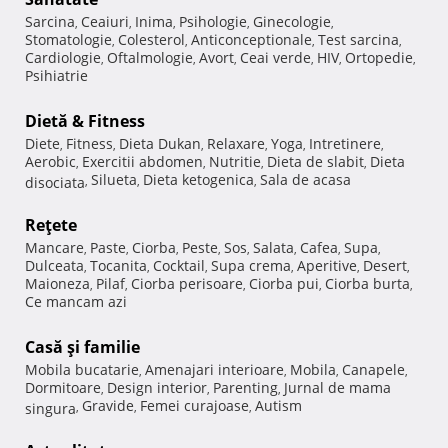
Sarcina
Ceaiuri
Inima
Psihologie
Ginecologie
,
,
,
,
,
Stomatologie
Colesterol
Anticonceptionale
Test sarcina
,
,
,
,
Cardiologie
Oftalmologie
Avort
Ceai verde
HIV
Ortopedie
,
,
,
,
,
,
Psihiatrie
Dietă & Fitness
Diete
Fitness
Dieta Dukan
Relaxare
Yoga
Intretinere
,
,
,
,
,
,
Aerobic
Exercitii abdomen
Nutritie
Dieta de slabit
Dieta
,
,
,
,
Silueta
Dieta ketogenica
Sala de acasa
disociata
,
,
,
Reţete
Mancare
Paste
Ciorba
Peste
Sos
Salata
Cafea
Supa
,
,
,
,
,
,
,
,
Dulceata
Tocanita
Cocktail
Supa crema
Aperitive
Desert
,
,
,
,
,
,
Maioneza
Pilaf
Ciorba perisoare
Ciorba pui
Ciorba burta
,
,
,
,
,
Ce mancam azi
Casă şi familie
Mobila bucatarie
Amenajari interioare
Mobila
Canapele
,
,
,
,
Dormitoare
Design interior
Parenting
Jurnal de mama
,
,
,
Gravide
Femei curajoase
Autism
singura
,
,
,