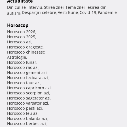
Actualitate
Din culise
Interviu
Stirea zilei
Tema zilei
Iesirea din
,
,
,
,
Despărţiri celebre
Vesti Bune
Covid-19
Pandemie
autism
,
,
,
,
Horoscop
Horoscop 2026
,
Horoscop 2025
,
Horoscop azi
,
Horoscop dragoste
,
Horoscop chinezesc
,
Astrologie
,
Horoscop lunar
,
Horoscop rac azi
,
Horoscop gemeni azi
,
Horoscop fecioara azi
,
Horoscop taur azi
,
Horoscop capricorn azi
,
Horoscop scorpion azi
,
Horoscop sagetator azi
,
Horoscop varsator azi
,
Horoscop pesti azi
,
Horoscop leu azi
,
Horoscop balanta azi
,
Horoscop berbec azi
,