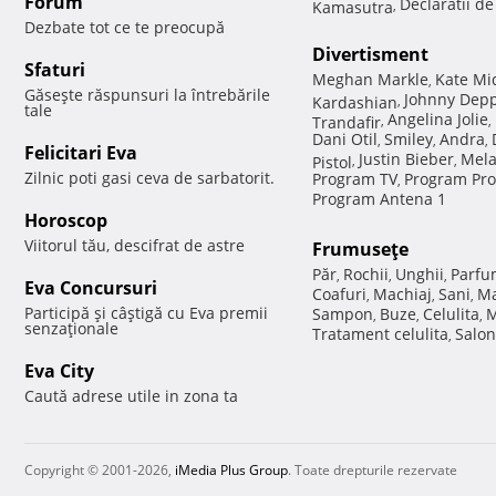
Forum
Declaratii d
Kamasutra
,
Dezbate tot ce te preocupă
Divertisment
Sfaturi
Meghan Markle
Kate Mi
,
Găseşte răspunsuri la întrebările
Johnny Dep
Kardashian
,
tale
Angelina Jolie
Trandafir
,
,
Dani Otil
Smiley
Andra
,
,
,
Felicitari Eva
Justin Bieber
Mela
Pistol
,
,
Zilnic poti gasi ceva de sarbatorit.
Program TV
Program Pro
,
Program Antena 1
Horoscop
Viitorul tău, descifrat de astre
Frumuseţe
Păr
Rochii
Unghii
Parfu
,
,
,
Eva Concursuri
Coafuri
Machiaj
Sani
Ma
,
,
,
Participă şi câştigă cu Eva premii
Sampon
Buze
Celulita
M
,
,
,
senzaţionale
Tratament celulita
Salon
,
Eva City
Caută adrese utile in zona ta
Copyright © 2001-2026,
iMedia Plus Group
. Toate drepturile rezervate