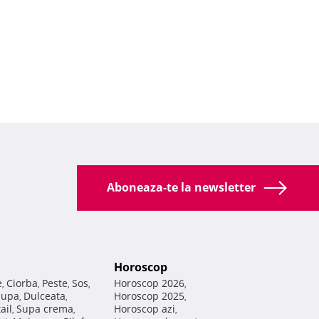
Aboneaza-te la newsletter
Horoscop
e
Ciorba
Peste
Sos
Horoscop 2026
,
,
,
,
,
Supa
Dulceata
Horoscop 2025
,
,
,
ail
Supa crema
Horoscop azi
,
,
,