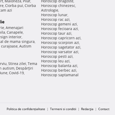
rt
Maioneza
Pilaf
Horoscop dragoste
,
,
,
,
re
Ciorba pui
Ciorba
Horoscop chinezesc
,
,
,
am azi
Astrologie
,
Horoscop lunar
,
Horoscop rac azi
,
lie
Horoscop gemeni azi
,
rie
Amenajari
,
Horoscop fecioara azi
,
ila
Canapele
,
,
Horoscop taur azi
,
sign interior
,
Horoscop capricorn azi
,
nal de mama singura
,
Horoscop scorpion azi
,
 curajoase
Autism
,
Horoscop sagetator azi
,
Horoscop varsator azi
,
Horoscop pesti azi
,
Horoscop leu azi
,
rviu
Stirea zilei
Tema
,
,
Horoscop balanta azi
,
in autism
Despărţiri
,
Horoscop berbec azi
,
 Bune
Covid-19
,
,
Horoscop saptamanal
Politica de confidențialitate
|
Termeni si conditii
|
Redacţia
|
Contact