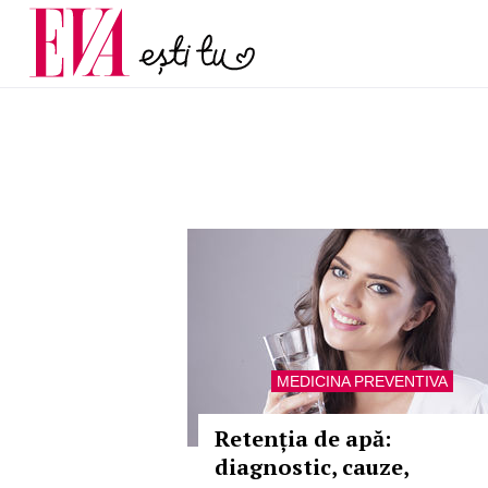
și 60 de ani. De ce te t
Carieră
pe măsură ce înaintez
Actualitate
MEDICINA PREVENTIVA
Retenția de apă:
diagnostic, cauze,