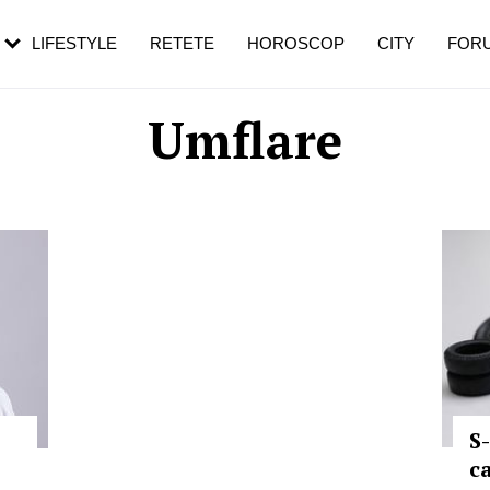
rezești mai des
Cât durează, cum te pregătești și cât
i în vârstă
de dureroasă este investigația
LIFESTYLE
RETETE
HOROSCOP
CITY
FOR
Umflare
S
c