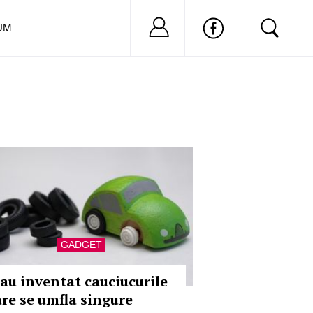
Nu ai cont?
Inregistreaza-
UM
GADGET
-au inventat cauciucurile
are se umfla singure