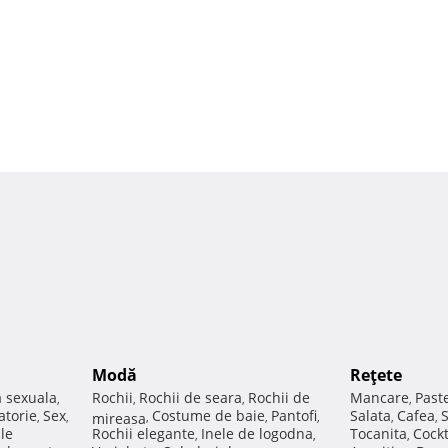
Modă
Reţete
a sexuala
Rochii
Rochii de seara
Rochii de
Mancare
Past
,
,
,
,
atorie
Sex
Costume de baie
Pantofi
Salata
Cafea
,
,
mireasa
,
,
,
,
,
ale
Rochii elegante
Inele de logodna
Tocanita
Cockt
,
,
,