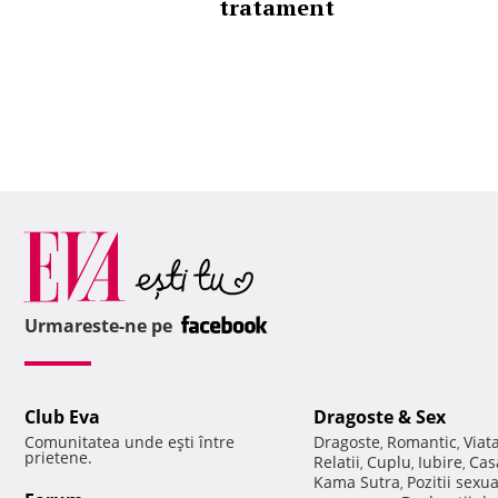
tratament
Urmareste-ne pe
Club Eva
Dragoste & Sex
Comunitatea unde eşti între
Dragoste
Romantic
Viat
,
,
prietene.
Relatii
Cuplu
Iubire
Cas
,
,
,
Kama Sutra
Pozitii sexu
,