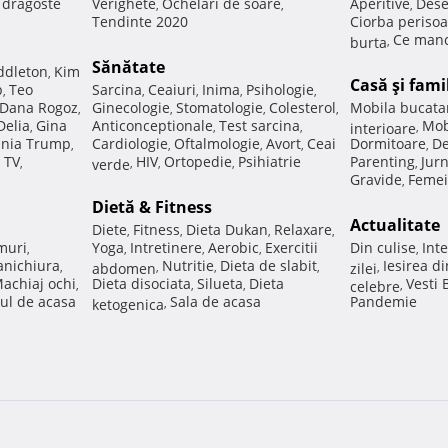
e dragoste
Verighete
Ochelari de soare
Aperitive
Dese
,
,
,
Tendinte 2020
Ciorba perisoa
Ce manc
burta
,
Sănătate
ddleton
Kim
,
Casă şi fami
p
Teo
Sarcina
Ceaiuri
Inima
Psihologie
,
,
,
,
,
Dana Rogoz
Ginecologie
Stomatologie
Colesterol
Mobila bucata
,
,
,
,
Delia
Gina
Anticonceptionale
Test sarcina
Mob
,
,
,
interioare
,
nia Trump
Cardiologie
Oftalmologie
Avort
Ceai
Dormitoare
De
,
,
,
,
,
 TV
HIV
Ortopedie
Psihiatrie
Parenting
Jur
,
verde
,
,
,
,
Gravide
Femei
,
Dietă & Fitness
Actualitate
Diete
Fitness
Dieta Dukan
Relaxare
,
,
,
,
muri
Yoga
Intretinere
Aerobic
Exercitii
Din culise
Inte
,
,
,
,
,
nichiura
Nutritie
Dieta de slabit
Iesirea d
,
abdomen
,
,
,
zilei
,
achiaj ochi
Dieta disociata
Silueta
Dieta
Vesti
,
,
,
celebre
,
ul de acasa
Sala de acasa
Pandemie
ketogenica
,