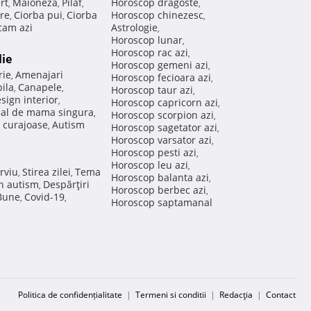
rt
Maioneza
Pilaf
Horoscop dragoste
,
,
,
,
re
Ciorba pui
Ciorba
Horoscop chinezesc
,
,
,
am azi
Astrologie
,
Horoscop lunar
,
Horoscop rac azi
,
lie
Horoscop gemeni azi
,
rie
Amenajari
,
Horoscop fecioara azi
,
ila
Canapele
,
,
Horoscop taur azi
,
sign interior
,
Horoscop capricorn azi
,
nal de mama singura
,
Horoscop scorpion azi
,
 curajoase
Autism
,
Horoscop sagetator azi
,
Horoscop varsator azi
,
Horoscop pesti azi
,
Horoscop leu azi
,
rviu
Stirea zilei
Tema
,
,
Horoscop balanta azi
,
in autism
Despărţiri
,
Horoscop berbec azi
,
 Bune
Covid-19
,
,
Horoscop saptamanal
Politica de confidențialitate
|
Termeni si conditii
|
Redacţia
|
Contact