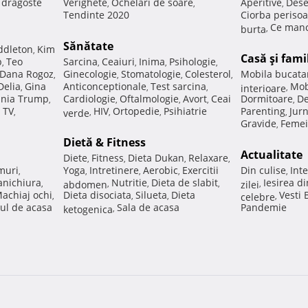
e dragoste
Verighete
Ochelari de soare
Aperitive
Dese
,
,
,
Tendinte 2020
Ciorba perisoa
Ce manc
burta
,
Sănătate
ddleton
Kim
,
Casă şi fami
p
Teo
Sarcina
Ceaiuri
Inima
Psihologie
,
,
,
,
,
Dana Rogoz
Ginecologie
Stomatologie
Colesterol
Mobila bucata
,
,
,
,
Delia
Gina
Anticonceptionale
Test sarcina
Mob
,
,
,
interioare
,
nia Trump
Cardiologie
Oftalmologie
Avort
Ceai
Dormitoare
De
,
,
,
,
,
 TV
HIV
Ortopedie
Psihiatrie
Parenting
Jur
,
verde
,
,
,
,
Gravide
Femei
,
Dietă & Fitness
Actualitate
Diete
Fitness
Dieta Dukan
Relaxare
,
,
,
,
muri
Yoga
Intretinere
Aerobic
Exercitii
Din culise
Inte
,
,
,
,
,
nichiura
Nutritie
Dieta de slabit
Iesirea d
,
abdomen
,
,
,
zilei
,
achiaj ochi
Dieta disociata
Silueta
Dieta
Vesti
,
,
,
celebre
,
ul de acasa
Sala de acasa
Pandemie
ketogenica
,