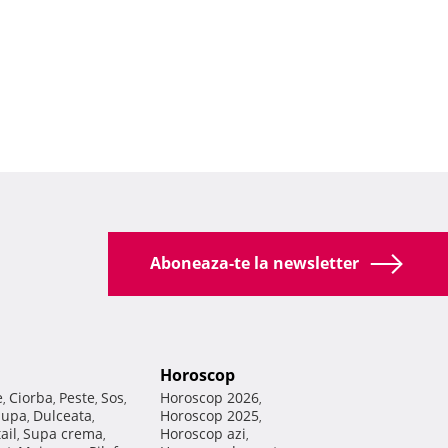
Aboneaza-te la newsletter
Horoscop
e
Ciorba
Peste
Sos
Horoscop 2026
,
,
,
,
,
Supa
Dulceata
Horoscop 2025
,
,
,
ail
Supa crema
Horoscop azi
,
,
,