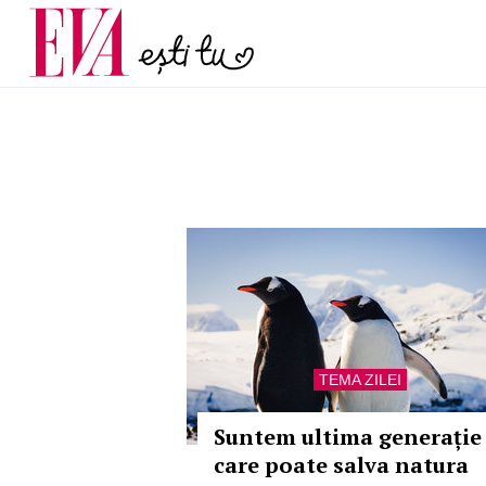
și 60 de ani. De ce te t
Carieră
pe măsură ce înaintez
Actualitate
TEMA ZILEI
Suntem ultima generație
care poate salva natura