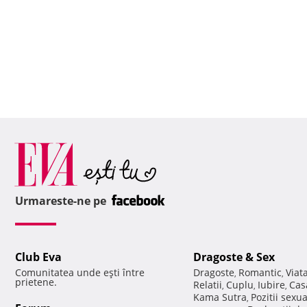
Urmareste-ne pe
Club Eva
Dragoste & Sex
Comunitatea unde eşti între
Dragoste
Romantic
Viat
,
,
prietene.
Relatii
Cuplu
Iubire
Cas
,
,
,
Kama Sutra
Pozitii sexu
,