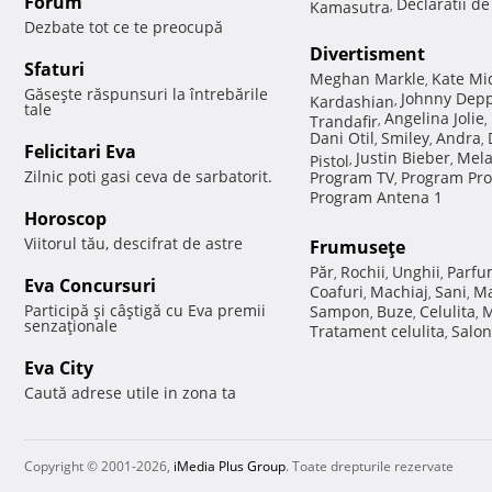
Forum
Declaratii d
Kamasutra
,
Dezbate tot ce te preocupă
Divertisment
Sfaturi
Meghan Markle
Kate Mi
,
Găseşte răspunsuri la întrebările
Johnny Dep
Kardashian
,
tale
Angelina Jolie
Trandafir
,
,
Dani Otil
Smiley
Andra
,
,
,
Felicitari Eva
Justin Bieber
Mela
Pistol
,
,
Zilnic poti gasi ceva de sarbatorit.
Program TV
Program Pro
,
Program Antena 1
Horoscop
Viitorul tău, descifrat de astre
Frumuseţe
Păr
Rochii
Unghii
Parfu
,
,
,
Eva Concursuri
Coafuri
Machiaj
Sani
Ma
,
,
,
Participă şi câştigă cu Eva premii
Sampon
Buze
Celulita
M
,
,
,
senzaţionale
Tratament celulita
Salon
,
Eva City
Caută adrese utile in zona ta
Copyright © 2001-2026,
iMedia Plus Group
. Toate drepturile rezervate