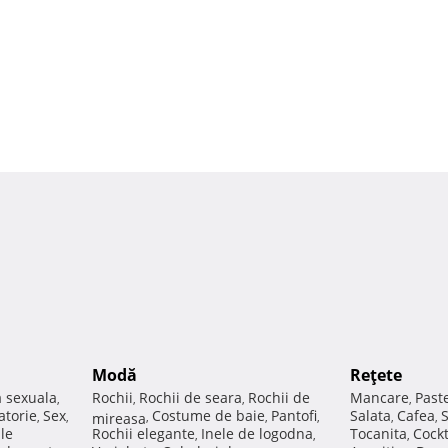
Modă
Reţete
a sexuala
Rochii
Rochii de seara
Rochii de
Mancare
Past
,
,
,
,
atorie
Sex
Costume de baie
Pantofi
Salata
Cafea
,
,
mireasa
,
,
,
,
,
ale
Rochii elegante
Inele de logodna
Tocanita
Cockt
,
,
,