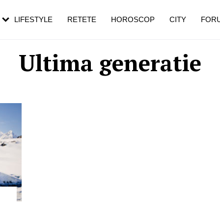
rezești mai des
Cât durează, cum te pregătești și cât
i în vârstă
de dureroasă este investigația
LIFESTYLE
RETETE
HOROSCOP
CITY
FOR
Ultima generatie