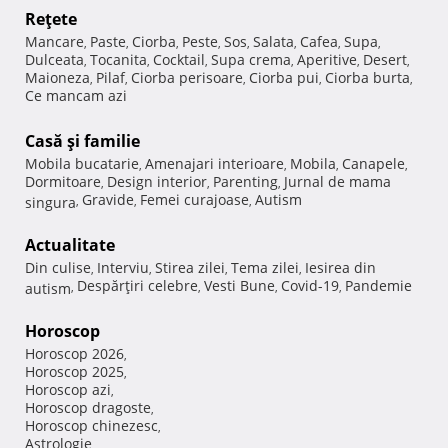
Reţete
Mancare
Paste
Ciorba
Peste
Sos
Salata
Cafea
Supa
,
,
,
,
,
,
,
,
Dulceata
Tocanita
Cocktail
Supa crema
Aperitive
Desert
,
,
,
,
,
,
Maioneza
Pilaf
Ciorba perisoare
Ciorba pui
Ciorba burta
,
,
,
,
,
Ce mancam azi
Casă şi familie
Mobila bucatarie
Amenajari interioare
Mobila
Canapele
,
,
,
,
Dormitoare
Design interior
Parenting
Jurnal de mama
,
,
,
Gravide
Femei curajoase
Autism
singura
,
,
,
Actualitate
Din culise
Interviu
Stirea zilei
Tema zilei
Iesirea din
,
,
,
,
Despărţiri celebre
Vesti Bune
Covid-19
Pandemie
autism
,
,
,
,
Horoscop
Horoscop 2026
,
Horoscop 2025
,
Horoscop azi
,
Horoscop dragoste
,
Horoscop chinezesc
,
Astrologie
,