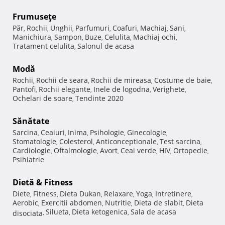
Frumuseţe
Păr
Rochii
Unghii
Parfumuri
Coafuri
Machiaj
Sani
,
,
,
,
,
,
,
Manichiura
Sampon
Buze
Celulita
Machiaj ochi
,
,
,
,
,
Tratament celulita
Salonul de acasa
,
Modă
Rochii
Rochii de seara
Rochii de mireasa
Costume de baie
,
,
,
,
Pantofi
Rochii elegante
Inele de logodna
Verighete
,
,
,
,
Ochelari de soare
Tendinte 2020
,
Sănătate
Sarcina
Ceaiuri
Inima
Psihologie
Ginecologie
,
,
,
,
,
Stomatologie
Colesterol
Anticonceptionale
Test sarcina
,
,
,
,
Cardiologie
Oftalmologie
Avort
Ceai verde
HIV
Ortopedie
,
,
,
,
,
,
Psihiatrie
Dietă & Fitness
Diete
Fitness
Dieta Dukan
Relaxare
Yoga
Intretinere
,
,
,
,
,
,
Aerobic
Exercitii abdomen
Nutritie
Dieta de slabit
Dieta
,
,
,
,
Silueta
Dieta ketogenica
Sala de acasa
disociata
,
,
,