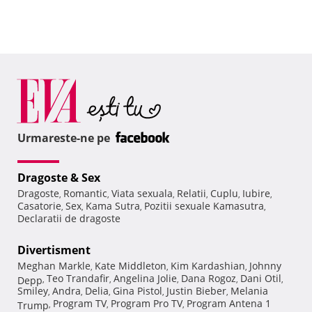
Urmareste-ne pe
Dragoste & Sex
Dragoste
Romantic
Viata sexuala
Relatii
Cuplu
Iubire
,
,
,
,
,
,
Casatorie
Sex
Kama Sutra
Pozitii sexuale Kamasutra
,
,
,
,
Declaratii de dragoste
Divertisment
Meghan Markle
Kate Middleton
Kim Kardashian
Johnny
,
,
,
Teo Trandafir
Angelina Jolie
Dana Rogoz
Dani Otil
Depp
,
,
,
,
,
Smiley
Andra
Delia
Gina Pistol
Justin Bieber
Melania
,
,
,
,
,
Program TV
Program Pro TV
Program Antena 1
Trump
,
,
,