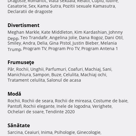
Dragoste
Romantic
Viata sexuala
Relatii
Cuplu
Iubire
,
,
,
,
,
,
Casatorie
Sex
Kama Sutra
Pozitii sexuale Kamasutra
,
,
,
,
Declaratii de dragoste
Divertisment
Meghan Markle
Kate Middleton
Kim Kardashian
Johnny
,
,
,
Teo Trandafir
Angelina Jolie
Dana Rogoz
Dani Otil
Depp
,
,
,
,
,
Smiley
Andra
Delia
Gina Pistol
Justin Bieber
Melania
,
,
,
,
,
Program TV
Program Pro TV
Program Antena 1
Trump
,
,
,
Frumuseţe
Păr
Rochii
Unghii
Parfumuri
Coafuri
Machiaj
Sani
,
,
,
,
,
,
,
Manichiura
Sampon
Buze
Celulita
Machiaj ochi
,
,
,
,
,
Tratament celulita
Salonul de acasa
,
Modă
Rochii
Rochii de seara
Rochii de mireasa
Costume de baie
,
,
,
,
Pantofi
Rochii elegante
Inele de logodna
Verighete
,
,
,
,
Ochelari de soare
Tendinte 2020
,
Sănătate
Sarcina
Ceaiuri
Inima
Psihologie
Ginecologie
,
,
,
,
,