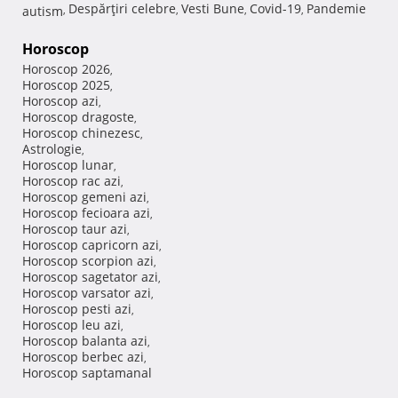
Despărţiri celebre
Vesti Bune
Covid-19
Pandemie
autism
,
,
,
,
Horoscop
Horoscop 2026
,
Horoscop 2025
,
Horoscop azi
,
Horoscop dragoste
,
Horoscop chinezesc
,
Astrologie
,
Horoscop lunar
,
Horoscop rac azi
,
Horoscop gemeni azi
,
Horoscop fecioara azi
,
Horoscop taur azi
,
Horoscop capricorn azi
,
Horoscop scorpion azi
,
Horoscop sagetator azi
,
Horoscop varsator azi
,
Horoscop pesti azi
,
Horoscop leu azi
,
Horoscop balanta azi
,
Horoscop berbec azi
,
Horoscop saptamanal