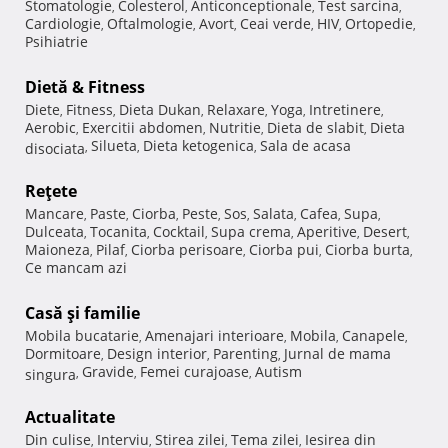
Stomatologie
Colesterol
Anticonceptionale
Test sarcina
,
,
,
,
Cardiologie
Oftalmologie
Avort
Ceai verde
HIV
Ortopedie
,
,
,
,
,
,
Psihiatrie
Dietă & Fitness
Diete
Fitness
Dieta Dukan
Relaxare
Yoga
Intretinere
,
,
,
,
,
,
Aerobic
Exercitii abdomen
Nutritie
Dieta de slabit
Dieta
,
,
,
,
Silueta
Dieta ketogenica
Sala de acasa
disociata
,
,
,
Reţete
Mancare
Paste
Ciorba
Peste
Sos
Salata
Cafea
Supa
,
,
,
,
,
,
,
,
Dulceata
Tocanita
Cocktail
Supa crema
Aperitive
Desert
,
,
,
,
,
,
Maioneza
Pilaf
Ciorba perisoare
Ciorba pui
Ciorba burta
,
,
,
,
,
Ce mancam azi
Casă şi familie
Mobila bucatarie
Amenajari interioare
Mobila
Canapele
,
,
,
,
Dormitoare
Design interior
Parenting
Jurnal de mama
,
,
,
Gravide
Femei curajoase
Autism
singura
,
,
,
Actualitate
Din culise
Interviu
Stirea zilei
Tema zilei
Iesirea din
,
,
,
,