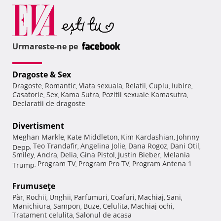
Urmareste-ne pe
Dragoste & Sex
Dragoste
Romantic
Viata sexuala
Relatii
Cuplu
Iubire
,
,
,
,
,
,
Casatorie
Sex
Kama Sutra
Pozitii sexuale Kamasutra
,
,
,
,
Declaratii de dragoste
Divertisment
Meghan Markle
Kate Middleton
Kim Kardashian
Johnny
,
,
,
Teo Trandafir
Angelina Jolie
Dana Rogoz
Dani Otil
Depp
,
,
,
,
,
Smiley
Andra
Delia
Gina Pistol
Justin Bieber
Melania
,
,
,
,
,
Program TV
Program Pro TV
Program Antena 1
Trump
,
,
,
Frumuseţe
Păr
Rochii
Unghii
Parfumuri
Coafuri
Machiaj
Sani
,
,
,
,
,
,
,
Manichiura
Sampon
Buze
Celulita
Machiaj ochi
,
,
,
,
,
Tratament celulita
Salonul de acasa
,