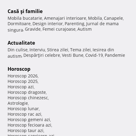
Casă şi familie
Mobila bucatarie
Amenajari interioare
Mobila
Canapele
,
,
,
,
Dormitoare
Design interior
Parenting
Jurnal de mama
,
,
,
Gravide
Femei curajoase
Autism
singura
,
,
,
Actualitate
Din culise
Interviu
Stirea zilei
Tema zilei
Iesirea din
,
,
,
,
Despărţiri celebre
Vesti Bune
Covid-19
Pandemie
autism
,
,
,
,
Horoscop
Horoscop 2026
,
Horoscop 2025
,
Horoscop azi
,
Horoscop dragoste
,
Horoscop chinezesc
,
Astrologie
,
Horoscop lunar
,
Horoscop rac azi
,
Horoscop gemeni azi
,
Horoscop fecioara azi
,
Horoscop taur azi
,
Horoscop capricorn azi