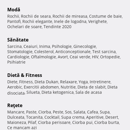
Modă
Rochii
Rochii de seara
Rochii de mireasa
Costume de baie
,
,
,
,
Pantofi
Rochii elegante
Inele de logodna
Verighete
,
,
,
,
Ochelari de soare
Tendinte 2020
,
Sănătate
Sarcina
Ceaiuri
Inima
Psihologie
Ginecologie
,
,
,
,
,
Stomatologie
Colesterol
Anticonceptionale
Test sarcina
,
,
,
,
Cardiologie
Oftalmologie
Avort
Ceai verde
HIV
Ortopedie
,
,
,
,
,
,
Psihiatrie
Dietă & Fitness
Diete
Fitness
Dieta Dukan
Relaxare
Yoga
Intretinere
,
,
,
,
,
,
Aerobic
Exercitii abdomen
Nutritie
Dieta de slabit
Dieta
,
,
,
,
Silueta
Dieta ketogenica
Sala de acasa
disociata
,
,
,
Reţete
Mancare
Paste
Ciorba
Peste
Sos
Salata
Cafea
Supa
,
,
,
,
,
,
,
,
Dulceata
Tocanita
Cocktail
Supa crema
Aperitive
Desert
,
,
,
,
,
,
Maioneza
Pilaf
Ciorba perisoare
Ciorba pui
Ciorba burta
,
,
,
,
,
Ce mancam azi