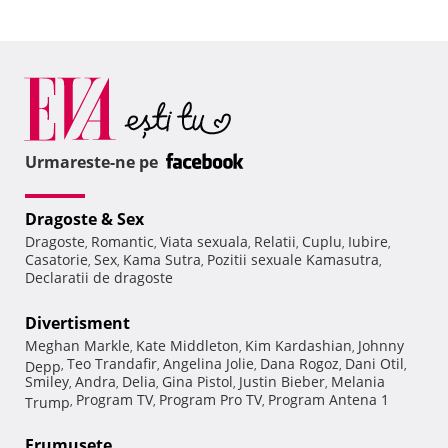
Urmareste-ne pe
Dragoste & Sex
Dragoste
Romantic
Viata sexuala
Relatii
Cuplu
Iubire
,
,
,
,
,
,
Casatorie
Sex
Kama Sutra
Pozitii sexuale Kamasutra
,
,
,
,
Declaratii de dragoste
Divertisment
Meghan Markle
Kate Middleton
Kim Kardashian
Johnny
,
,
,
Teo Trandafir
Angelina Jolie
Dana Rogoz
Dani Otil
Depp
,
,
,
,
,
Smiley
Andra
Delia
Gina Pistol
Justin Bieber
Melania
,
,
,
,
,
Program TV
Program Pro TV
Program Antena 1
Trump
,
,
,
Frumuseţe