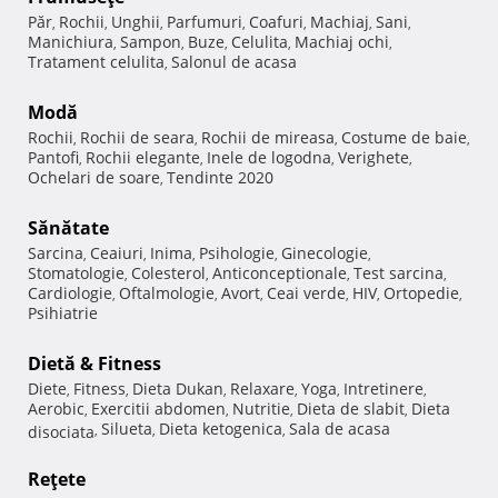
Păr
Rochii
Unghii
Parfumuri
Coafuri
Machiaj
Sani
,
,
,
,
,
,
,
Manichiura
Sampon
Buze
Celulita
Machiaj ochi
,
,
,
,
,
Tratament celulita
Salonul de acasa
,
Modă
Rochii
Rochii de seara
Rochii de mireasa
Costume de baie
,
,
,
,
Pantofi
Rochii elegante
Inele de logodna
Verighete
,
,
,
,
Ochelari de soare
Tendinte 2020
,
Sănătate
Sarcina
Ceaiuri
Inima
Psihologie
Ginecologie
,
,
,
,
,
Stomatologie
Colesterol
Anticonceptionale
Test sarcina
,
,
,
,
Cardiologie
Oftalmologie
Avort
Ceai verde
HIV
Ortopedie
,
,
,
,
,
,
Psihiatrie
Dietă & Fitness
Diete
Fitness
Dieta Dukan
Relaxare
Yoga
Intretinere
,
,
,
,
,
,
Aerobic
Exercitii abdomen
Nutritie
Dieta de slabit
Dieta
,
,
,
,
Silueta
Dieta ketogenica
Sala de acasa
disociata
,
,
,
Reţete