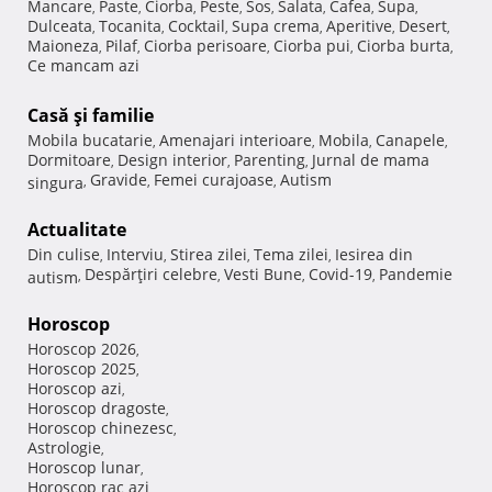
Mancare
Paste
Ciorba
Peste
Sos
Salata
Cafea
Supa
,
,
,
,
,
,
,
,
Dulceata
Tocanita
Cocktail
Supa crema
Aperitive
Desert
,
,
,
,
,
,
Maioneza
Pilaf
Ciorba perisoare
Ciorba pui
Ciorba burta
,
,
,
,
,
Ce mancam azi
Casă şi familie
Mobila bucatarie
Amenajari interioare
Mobila
Canapele
,
,
,
,
Dormitoare
Design interior
Parenting
Jurnal de mama
,
,
,
Gravide
Femei curajoase
Autism
singura
,
,
,
Actualitate
Din culise
Interviu
Stirea zilei
Tema zilei
Iesirea din
,
,
,
,
Despărţiri celebre
Vesti Bune
Covid-19
Pandemie
autism
,
,
,
,
Horoscop
Horoscop 2026
,
Horoscop 2025
,
Horoscop azi
,
Horoscop dragoste
,
Horoscop chinezesc
,
Astrologie
,
Horoscop lunar
,
Horoscop rac azi
,