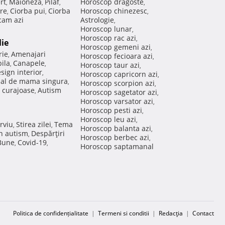
rt
Maioneza
Pilaf
Horoscop dragoste
,
,
,
,
re
Ciorba pui
Ciorba
Horoscop chinezesc
,
,
,
am azi
Astrologie
,
Horoscop lunar
,
Horoscop rac azi
,
lie
Horoscop gemeni azi
,
rie
Amenajari
,
Horoscop fecioara azi
,
ila
Canapele
,
,
Horoscop taur azi
,
sign interior
,
Horoscop capricorn azi
,
nal de mama singura
,
Horoscop scorpion azi
,
 curajoase
Autism
,
Horoscop sagetator azi
,
Horoscop varsator azi
,
Horoscop pesti azi
,
Horoscop leu azi
,
rviu
Stirea zilei
Tema
,
,
Horoscop balanta azi
,
in autism
Despărţiri
,
Horoscop berbec azi
,
 Bune
Covid-19
,
,
Horoscop saptamanal
Politica de confidențialitate
|
Termeni si conditii
|
Redacţia
|
Contact