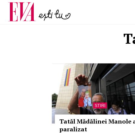
menopauză și când ar t
Carieră
la medic
Actualitate
T
STIRI
Tatăl Mădălinei Manole 
paralizat