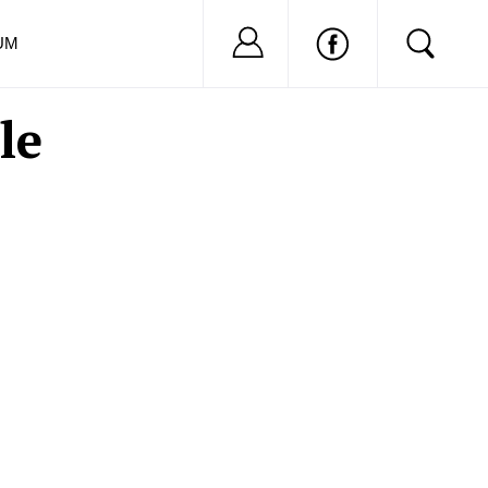
Nu ai cont?
Inregistreaza-
UM
le