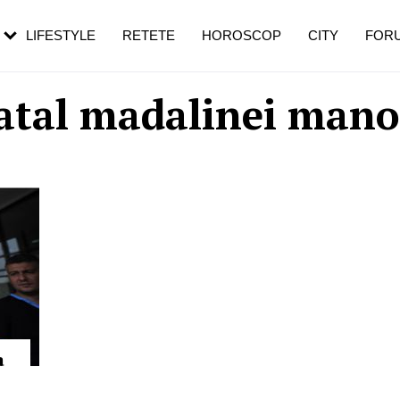
rebui să mergi
și 60 de ani. De ce te trezești mai des
pe măsură ce înaintezi în vârstă
LIFESTYLE
RETETE
HOROSCOP
CITY
FOR
atal madalinei mano
a