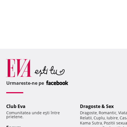
Urmareste-ne pe
Club Eva
Dragoste & Sex
Comunitatea unde eşti între
Dragoste
Romantic
Viat
,
,
prietene.
Relatii
Cuplu
Iubire
Cas
,
,
,
Kama Sutra
Pozitii sexu
,