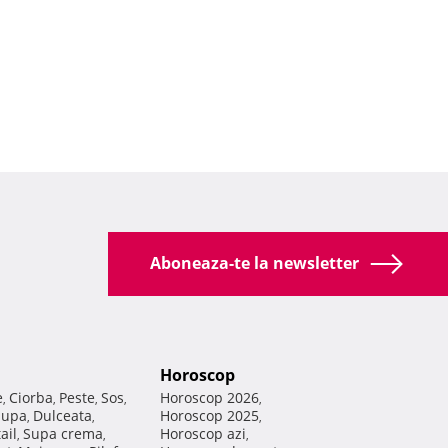
Aboneaza-te la newsletter
Horoscop
e
Ciorba
Peste
Sos
Horoscop 2026
,
,
,
,
,
Supa
Dulceata
Horoscop 2025
,
,
,
ail
Supa crema
Horoscop azi
,
,
,