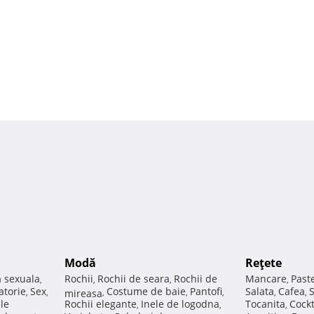
Modă
Reţete
a sexuala
Rochii
Rochii de seara
Rochii de
Mancare
Past
,
,
,
,
atorie
Sex
Costume de baie
Pantofi
Salata
Cafea
,
,
mireasa
,
,
,
,
,
ale
Rochii elegante
Inele de logodna
Tocanita
Cockt
,
,
,