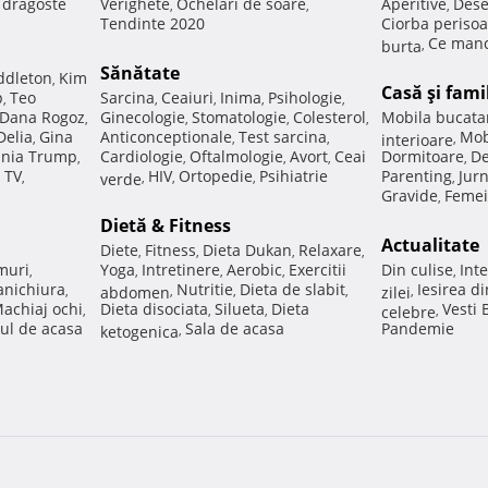
e dragoste
Verighete
Ochelari de soare
Aperitive
Dese
,
,
,
Tendinte 2020
Ciorba perisoa
Ce manc
burta
,
Sănătate
ddleton
Kim
,
Casă şi fami
p
Teo
Sarcina
Ceaiuri
Inima
Psihologie
,
,
,
,
,
Dana Rogoz
Ginecologie
Stomatologie
Colesterol
Mobila bucata
,
,
,
,
Delia
Gina
Anticonceptionale
Test sarcina
Mob
,
,
,
interioare
,
nia Trump
Cardiologie
Oftalmologie
Avort
Ceai
Dormitoare
De
,
,
,
,
,
 TV
HIV
Ortopedie
Psihiatrie
Parenting
Jur
,
verde
,
,
,
,
Gravide
Femei
,
Dietă & Fitness
Actualitate
Diete
Fitness
Dieta Dukan
Relaxare
,
,
,
,
muri
Yoga
Intretinere
Aerobic
Exercitii
Din culise
Inte
,
,
,
,
,
nichiura
Nutritie
Dieta de slabit
Iesirea d
,
abdomen
,
,
,
zilei
,
achiaj ochi
Dieta disociata
Silueta
Dieta
Vesti
,
,
,
celebre
,
ul de acasa
Sala de acasa
Pandemie
ketogenica
,