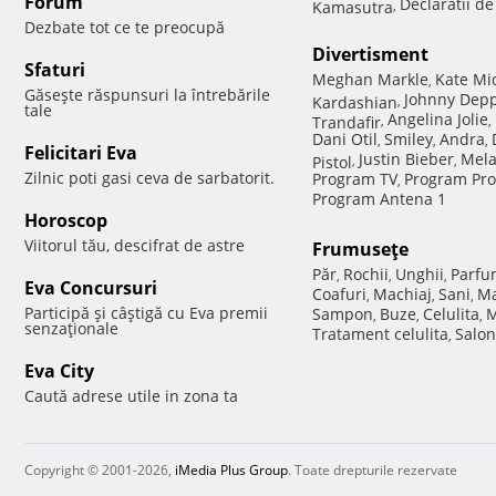
Forum
Declaratii d
Kamasutra
,
Dezbate tot ce te preocupă
Divertisment
Sfaturi
Meghan Markle
Kate Mi
,
Găseşte răspunsuri la întrebările
Johnny Dep
Kardashian
,
tale
Angelina Jolie
Trandafir
,
,
Dani Otil
Smiley
Andra
,
,
,
Felicitari Eva
Justin Bieber
Mela
Pistol
,
,
Zilnic poti gasi ceva de sarbatorit.
Program TV
Program Pro
,
Program Antena 1
Horoscop
Viitorul tău, descifrat de astre
Frumuseţe
Păr
Rochii
Unghii
Parfu
,
,
,
Eva Concursuri
Coafuri
Machiaj
Sani
Ma
,
,
,
Participă şi câştigă cu Eva premii
Sampon
Buze
Celulita
M
,
,
,
senzaţionale
Tratament celulita
Salon
,
Eva City
Caută adrese utile in zona ta
Copyright © 2001-2026,
iMedia Plus Group
. Toate drepturile rezervate