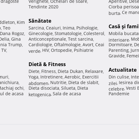
e dragoste
Verighete
Ochelari de soare
Aperitive
Dese
,
,
,
Tendinte 2020
Ciorba perisoa
Ce manc
burta
,
Sănătate
ddleton
Kim
,
Casă şi fami
p
Teo
Sarcina
Ceaiuri
Inima
Psihologie
,
,
,
,
,
Dana Rogoz
Ginecologie
Stomatologie
Colesterol
Mobila bucata
,
,
,
,
Delia
Gina
Anticonceptionale
Test sarcina
Mob
,
,
,
interioare
,
nia Trump
Cardiologie
Oftalmologie
Avort
Ceai
Dormitoare
De
,
,
,
,
,
 TV
HIV
Ortopedie
Psihiatrie
Parenting
Jur
,
verde
,
,
,
,
Gravide
Femei
,
Dietă & Fitness
Actualitate
Diete
Fitness
Dieta Dukan
Relaxare
,
,
,
,
muri
Yoga
Intretinere
Aerobic
Exercitii
Din culise
Inte
,
,
,
,
,
nichiura
Nutritie
Dieta de slabit
Iesirea d
,
abdomen
,
,
,
zilei
,
achiaj ochi
Dieta disociata
Silueta
Dieta
Vesti
,
,
,
celebre
,
ul de acasa
Sala de acasa
Pandemie
ketogenica
,