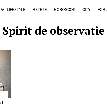
rezești mai des
Cât durează, cum te pregătești și cât
i în vârstă
de dureroasă este investigația
LIFESTYLE
RETETE
HOROSCOP
CITY
FOR
Spirit de observatie
ot