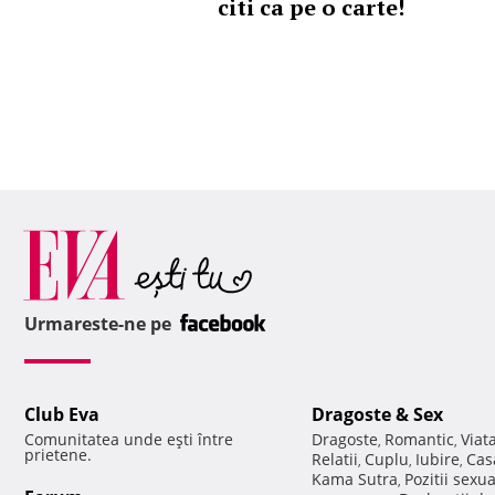
citi ca pe o carte!
Urmareste-ne pe
Club Eva
Dragoste & Sex
Comunitatea unde eşti între
Dragoste
Romantic
Viat
,
,
prietene.
Relatii
Cuplu
Iubire
Cas
,
,
,
Kama Sutra
Pozitii sexu
,