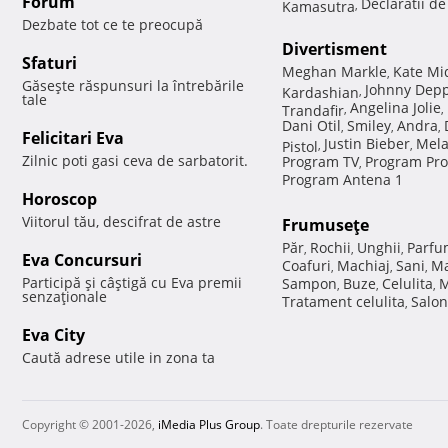
Forum
Declaratii d
Kamasutra
,
Dezbate tot ce te preocupă
Divertisment
Sfaturi
Meghan Markle
Kate Mi
,
Găseşte răspunsuri la întrebările
Johnny Dep
Kardashian
,
tale
Angelina Jolie
Trandafir
,
,
Dani Otil
Smiley
Andra
,
,
,
Felicitari Eva
Justin Bieber
Mela
Pistol
,
,
Zilnic poti gasi ceva de sarbatorit.
Program TV
Program Pro
,
Program Antena 1
Horoscop
Viitorul tău, descifrat de astre
Frumuseţe
Păr
Rochii
Unghii
Parfu
,
,
,
Eva Concursuri
Coafuri
Machiaj
Sani
Ma
,
,
,
Participă şi câştigă cu Eva premii
Sampon
Buze
Celulita
M
,
,
,
senzaţionale
Tratament celulita
Salon
,
Eva City
Caută adrese utile in zona ta
Copyright © 2001-2026,
iMedia Plus Group
. Toate drepturile rezervate