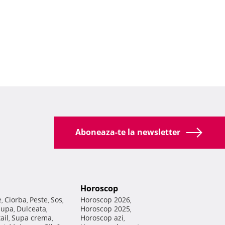
Aboneaza-te la newsletter
Horoscop
e
Ciorba
Peste
Sos
Horoscop 2026
,
,
,
,
,
Supa
Dulceata
Horoscop 2025
,
,
,
ail
Supa crema
Horoscop azi
,
,
,