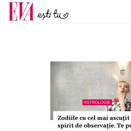
și 60 de ani. De ce te t
Carieră
pe măsură ce înaintez
Actualitate
ASTROLOGIE
Zodiile cu cel mai ascuțit
spirit de observație. Te p