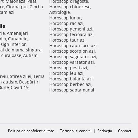
rt
Maioneza
Pilaf
Horoscop dragoste
,
,
,
,
re
Ciorba pui
Ciorba
Horoscop chinezesc
,
,
,
am azi
Astrologie
,
Horoscop lunar
,
Horoscop rac azi
,
lie
Horoscop gemeni azi
,
rie
Amenajari
,
Horoscop fecioara azi
,
ila
Canapele
,
,
Horoscop taur azi
,
sign interior
,
Horoscop capricorn azi
,
nal de mama singura
,
Horoscop scorpion azi
,
 curajoase
Autism
,
Horoscop sagetator azi
,
Horoscop varsator azi
,
Horoscop pesti azi
,
Horoscop leu azi
,
rviu
Stirea zilei
Tema
,
,
Horoscop balanta azi
,
in autism
Despărţiri
,
Horoscop berbec azi
,
 Bune
Covid-19
,
,
Horoscop saptamanal
Politica de confidențialitate
|
Termeni si conditii
|
Redacţia
|
Contact