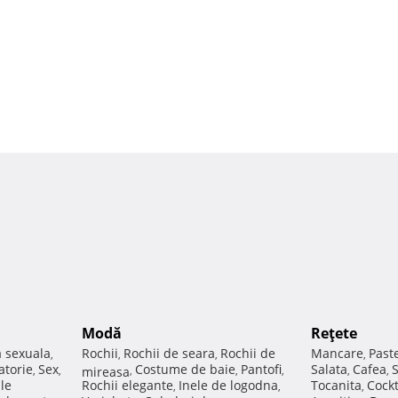
Modă
Reţete
a sexuala
Rochii
Rochii de seara
Rochii de
Mancare
Past
,
,
,
,
atorie
Sex
Costume de baie
Pantofi
Salata
Cafea
,
,
mireasa
,
,
,
,
,
ale
Rochii elegante
Inele de logodna
Tocanita
Cockt
,
,
,