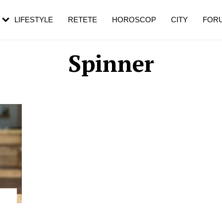
rebui să mergi
și 60 de ani. De ce te trezești mai des
pe măsură ce înaintezi în vârstă
LIFESTYLE
RETETE
HOROSCOP
CITY
FOR
Spinner