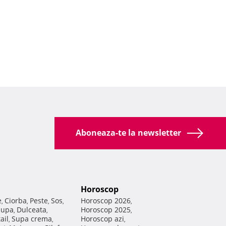
Aboneaza-te la newsletter
Horoscop
e
Ciorba
Peste
Sos
Horoscop 2026
,
,
,
,
,
Supa
Dulceata
Horoscop 2025
,
,
,
ail
Supa crema
Horoscop azi
,
,
,