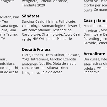
e dragoste
Verighete
Ochelari de soare
Aperitive
Dese
,
,
,
Tendinte 2020
Ciorba perisoa
Ce manc
burta
,
Sănătate
ddleton
Kim
,
Casă şi fami
p
Teo
Sarcina
Ceaiuri
Inima
Psihologie
,
,
,
,
,
Dana Rogoz
Ginecologie
Stomatologie
Colesterol
Mobila bucata
,
,
,
,
Delia
Gina
Anticonceptionale
Test sarcina
Mob
,
,
,
interioare
,
nia Trump
Cardiologie
Oftalmologie
Avort
Ceai
Dormitoare
De
,
,
,
,
,
 TV
HIV
Ortopedie
Psihiatrie
Parenting
Jur
,
verde
,
,
,
,
Gravide
Femei
,
Dietă & Fitness
Actualitate
Diete
Fitness
Dieta Dukan
Relaxare
,
,
,
,
muri
Yoga
Intretinere
Aerobic
Exercitii
Din culise
Inte
,
,
,
,
,
nichiura
Nutritie
Dieta de slabit
Iesirea d
,
abdomen
,
,
,
zilei
,
achiaj ochi
Dieta disociata
Silueta
Dieta
Vesti
,
,
,
celebre
,
ul de acasa
Sala de acasa
Pandemie
ketogenica
,