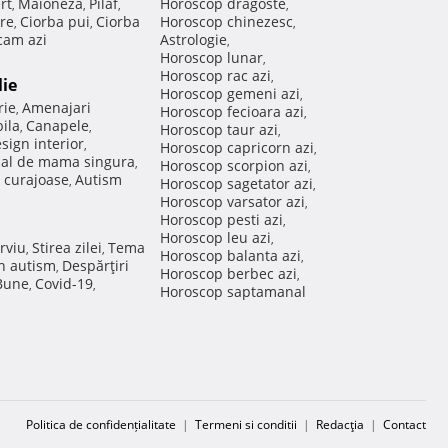
rt
Maioneza
Pilaf
Horoscop dragoste
,
,
,
,
re
Ciorba pui
Ciorba
Horoscop chinezesc
,
,
,
am azi
Astrologie
,
Horoscop lunar
,
Horoscop rac azi
,
lie
Horoscop gemeni azi
,
rie
Amenajari
,
Horoscop fecioara azi
,
ila
Canapele
,
,
Horoscop taur azi
,
sign interior
,
Horoscop capricorn azi
,
nal de mama singura
,
Horoscop scorpion azi
,
 curajoase
Autism
,
Horoscop sagetator azi
,
Horoscop varsator azi
,
Horoscop pesti azi
,
Horoscop leu azi
,
rviu
Stirea zilei
Tema
,
,
Horoscop balanta azi
,
in autism
Despărţiri
,
Horoscop berbec azi
,
 Bune
Covid-19
,
,
Horoscop saptamanal
Politica de confidențialitate
|
Termeni si conditii
|
Redacţia
|
Contact