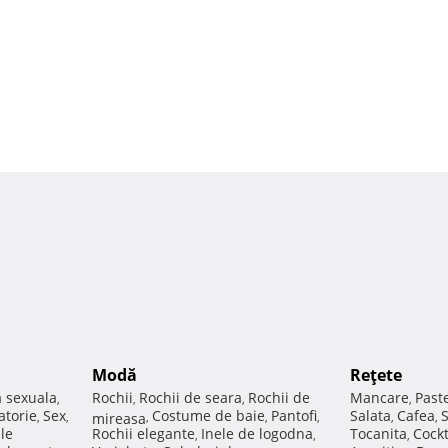
Modă
Reţete
a sexuala
Rochii
Rochii de seara
Rochii de
Mancare
Past
,
,
,
,
atorie
Sex
Costume de baie
Pantofi
Salata
Cafea
,
,
mireasa
,
,
,
,
,
ale
Rochii elegante
Inele de logodna
Tocanita
Cockt
,
,
,