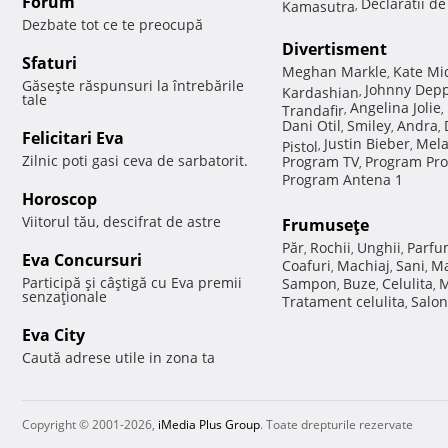
Forum
Declaratii d
Kamasutra
,
Dezbate tot ce te preocupă
Divertisment
Sfaturi
Meghan Markle
Kate Mi
,
Găseşte răspunsuri la întrebările
Johnny Dep
Kardashian
,
tale
Angelina Jolie
Trandafir
,
,
Dani Otil
Smiley
Andra
,
,
,
Felicitari Eva
Justin Bieber
Mela
Pistol
,
,
Zilnic poti gasi ceva de sarbatorit.
Program TV
Program Pro
,
Program Antena 1
Horoscop
Viitorul tău, descifrat de astre
Frumuseţe
Păr
Rochii
Unghii
Parfu
,
,
,
Eva Concursuri
Coafuri
Machiaj
Sani
Ma
,
,
,
Participă şi câştigă cu Eva premii
Sampon
Buze
Celulita
M
,
,
,
senzaţionale
Tratament celulita
Salon
,
Eva City
Caută adrese utile in zona ta
Copyright © 2001-2026,
iMedia Plus Group
. Toate drepturile rezervate