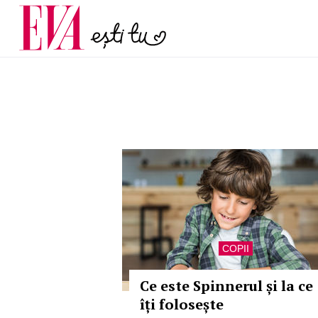
menopauză și când ar t
Carieră
la medic
Actualitate
COPII
Ce este Spinnerul și la ce
îți folosește