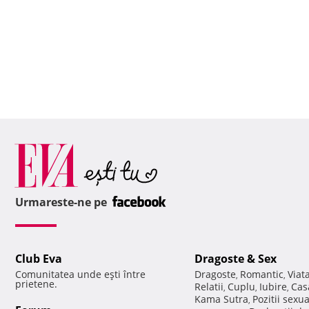
Urmareste-ne pe
Club Eva
Dragoste & Sex
Comunitatea unde eşti între
Dragoste
Romantic
Viat
,
,
prietene.
Relatii
Cuplu
Iubire
Cas
,
,
,
Kama Sutra
Pozitii sexu
,