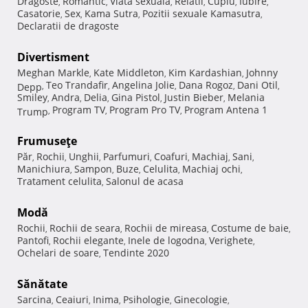
Dragoste
Romantic
Viata sexuala
Relatii
Cuplu
Iubire
,
,
,
,
,
,
Casatorie
Sex
Kama Sutra
Pozitii sexuale Kamasutra
,
,
,
,
Declaratii de dragoste
Divertisment
Meghan Markle
Kate Middleton
Kim Kardashian
Johnny
,
,
,
Teo Trandafir
Angelina Jolie
Dana Rogoz
Dani Otil
Depp
,
,
,
,
,
Smiley
Andra
Delia
Gina Pistol
Justin Bieber
Melania
,
,
,
,
,
Program TV
Program Pro TV
Program Antena 1
Trump
,
,
,
Frumuseţe
Păr
Rochii
Unghii
Parfumuri
Coafuri
Machiaj
Sani
,
,
,
,
,
,
,
Manichiura
Sampon
Buze
Celulita
Machiaj ochi
,
,
,
,
,
Tratament celulita
Salonul de acasa
,
Modă
Rochii
Rochii de seara
Rochii de mireasa
Costume de baie
,
,
,
,
Pantofi
Rochii elegante
Inele de logodna
Verighete
,
,
,
,
Ochelari de soare
Tendinte 2020
,
Sănătate
Sarcina
Ceaiuri
Inima
Psihologie
Ginecologie
,
,
,
,
,