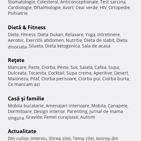
Stomatologie
Colesterol
Anticonceptionale
Test sarcina
,
,
,
,
Cardiologie
Oftalmologie
Avort
Ceai verde
HIV
Ortopedie
,
,
,
,
,
,
Psihiatrie
Dietă & Fitness
Diete
Fitness
Dieta Dukan
Relaxare
Yoga
Intretinere
,
,
,
,
,
,
Aerobic
Exercitii abdomen
Nutritie
Dieta de slabit
Dieta
,
,
,
,
Silueta
Dieta ketogenica
Sala de acasa
disociata
,
,
,
Reţete
Mancare
Paste
Ciorba
Peste
Sos
Salata
Cafea
Supa
,
,
,
,
,
,
,
,
Dulceata
Tocanita
Cocktail
Supa crema
Aperitive
Desert
,
,
,
,
,
,
Maioneza
Pilaf
Ciorba perisoare
Ciorba pui
Ciorba burta
,
,
,
,
,
Ce mancam azi
Casă şi familie
Mobila bucatarie
Amenajari interioare
Mobila
Canapele
,
,
,
,
Dormitoare
Design interior
Parenting
Jurnal de mama
,
,
,
Gravide
Femei curajoase
Autism
singura
,
,
,
Actualitate
Din culise
Interviu
Stirea zilei
Tema zilei
Iesirea din
,
,
,
,