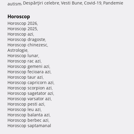
Despărţiri celebre
Vesti Bune
Covid-19
Pandemie
autism
,
,
,
,
Horoscop
Horoscop 2026
,
Horoscop 2025
,
Horoscop azi
,
Horoscop dragoste
,
Horoscop chinezesc
,
Astrologie
,
Horoscop lunar
,
Horoscop rac azi
,
Horoscop gemeni azi
,
Horoscop fecioara azi
,
Horoscop taur azi
,
Horoscop capricorn azi
,
Horoscop scorpion azi
,
Horoscop sagetator azi
,
Horoscop varsator azi
,
Horoscop pesti azi
,
Horoscop leu azi
,
Horoscop balanta azi
,
Horoscop berbec azi
,
Horoscop saptamanal