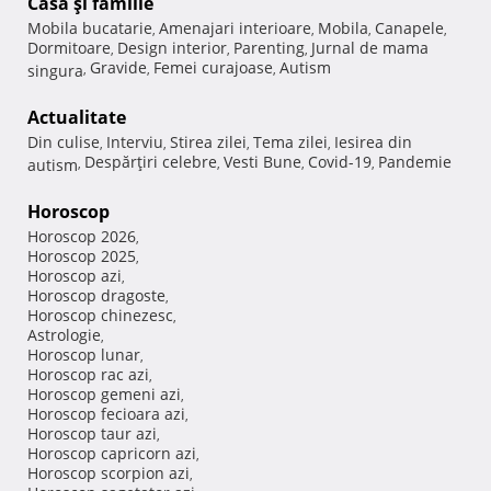
Casă şi familie
Mobila bucatarie
Amenajari interioare
Mobila
Canapele
,
,
,
,
Dormitoare
Design interior
Parenting
Jurnal de mama
,
,
,
Gravide
Femei curajoase
Autism
singura
,
,
,
Actualitate
Din culise
Interviu
Stirea zilei
Tema zilei
Iesirea din
,
,
,
,
Despărţiri celebre
Vesti Bune
Covid-19
Pandemie
autism
,
,
,
,
Horoscop
Horoscop 2026
,
Horoscop 2025
,
Horoscop azi
,
Horoscop dragoste
,
Horoscop chinezesc
,
Astrologie
,
Horoscop lunar
,
Horoscop rac azi
,
Horoscop gemeni azi
,
Horoscop fecioara azi
,
Horoscop taur azi
,
Horoscop capricorn azi
,
Horoscop scorpion azi
,