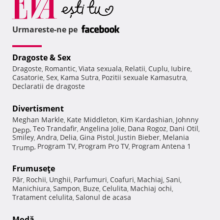
Urmareste-ne pe
Dragoste & Sex
Dragoste
Romantic
Viata sexuala
Relatii
Cuplu
Iubire
,
,
,
,
,
,
Casatorie
Sex
Kama Sutra
Pozitii sexuale Kamasutra
,
,
,
,
Declaratii de dragoste
Divertisment
Meghan Markle
Kate Middleton
Kim Kardashian
Johnny
,
,
,
Teo Trandafir
Angelina Jolie
Dana Rogoz
Dani Otil
Depp
,
,
,
,
,
Smiley
Andra
Delia
Gina Pistol
Justin Bieber
Melania
,
,
,
,
,
Program TV
Program Pro TV
Program Antena 1
Trump
,
,
,
Frumuseţe
Păr
Rochii
Unghii
Parfumuri
Coafuri
Machiaj
Sani
,
,
,
,
,
,
,
Manichiura
Sampon
Buze
Celulita
Machiaj ochi
,
,
,
,
,
Tratament celulita
Salonul de acasa
,
Modă