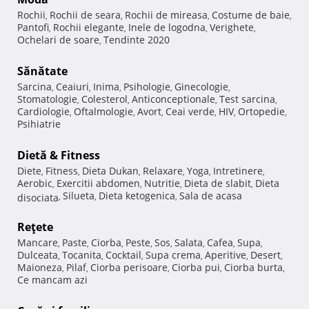
Rochii
Rochii de seara
Rochii de mireasa
Costume de baie
,
,
,
,
Pantofi
Rochii elegante
Inele de logodna
Verighete
,
,
,
,
Ochelari de soare
Tendinte 2020
,
Sănătate
Sarcina
Ceaiuri
Inima
Psihologie
Ginecologie
,
,
,
,
,
Stomatologie
Colesterol
Anticonceptionale
Test sarcina
,
,
,
,
Cardiologie
Oftalmologie
Avort
Ceai verde
HIV
Ortopedie
,
,
,
,
,
,
Psihiatrie
Dietă & Fitness
Diete
Fitness
Dieta Dukan
Relaxare
Yoga
Intretinere
,
,
,
,
,
,
Aerobic
Exercitii abdomen
Nutritie
Dieta de slabit
Dieta
,
,
,
,
Silueta
Dieta ketogenica
Sala de acasa
disociata
,
,
,
Reţete
Mancare
Paste
Ciorba
Peste
Sos
Salata
Cafea
Supa
,
,
,
,
,
,
,
,
Dulceata
Tocanita
Cocktail
Supa crema
Aperitive
Desert
,
,
,
,
,
,
Maioneza
Pilaf
Ciorba perisoare
Ciorba pui
Ciorba burta
,
,
,
,
,
Ce mancam azi