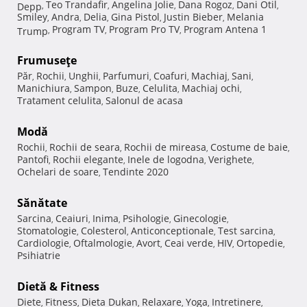
Teo Trandafir
Angelina Jolie
Dana Rogoz
Dani Otil
Depp
,
,
,
,
,
Smiley
Andra
Delia
Gina Pistol
Justin Bieber
Melania
,
,
,
,
,
Program TV
Program Pro TV
Program Antena 1
Trump
,
,
,
Frumuseţe
Păr
Rochii
Unghii
Parfumuri
Coafuri
Machiaj
Sani
,
,
,
,
,
,
,
Manichiura
Sampon
Buze
Celulita
Machiaj ochi
,
,
,
,
,
Tratament celulita
Salonul de acasa
,
Modă
Rochii
Rochii de seara
Rochii de mireasa
Costume de baie
,
,
,
,
Pantofi
Rochii elegante
Inele de logodna
Verighete
,
,
,
,
Ochelari de soare
Tendinte 2020
,
Sănătate
Sarcina
Ceaiuri
Inima
Psihologie
Ginecologie
,
,
,
,
,
Stomatologie
Colesterol
Anticonceptionale
Test sarcina
,
,
,
,
Cardiologie
Oftalmologie
Avort
Ceai verde
HIV
Ortopedie
,
,
,
,
,
,
Psihiatrie
Dietă & Fitness
Diete
Fitness
Dieta Dukan
Relaxare
Yoga
Intretinere
,
,
,
,
,
,