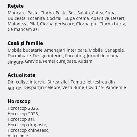
Reţete
Mancare
Paste
Ciorba
Peste
Sos
Salata
Cafea
Supa
,
,
,
,
,
,
,
,
Dulceata
Tocanita
Cocktail
Supa crema
Aperitive
Desert
,
,
,
,
,
,
Maioneza
Pilaf
Ciorba perisoare
Ciorba pui
Ciorba burta
,
,
,
,
,
Ce mancam azi
Casă şi familie
Mobila bucatarie
Amenajari interioare
Mobila
Canapele
,
,
,
,
Dormitoare
Design interior
Parenting
Jurnal de mama
,
,
,
Gravide
Femei curajoase
Autism
singura
,
,
,
Actualitate
Din culise
Interviu
Stirea zilei
Tema zilei
Iesirea din
,
,
,
,
Despărţiri celebre
Vesti Bune
Covid-19
Pandemie
autism
,
,
,
,
Horoscop
Horoscop 2026
,
Horoscop 2025
,
Horoscop azi
,
Horoscop dragoste
,
Horoscop chinezesc
,
Astrologie
,