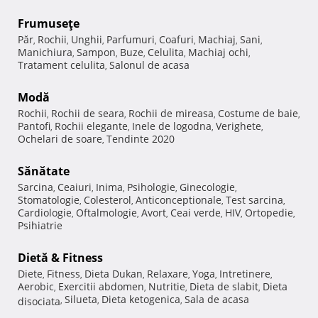
Frumuseţe
Păr
Rochii
Unghii
Parfumuri
Coafuri
Machiaj
Sani
,
,
,
,
,
,
,
Manichiura
Sampon
Buze
Celulita
Machiaj ochi
,
,
,
,
,
Tratament celulita
Salonul de acasa
,
Modă
Rochii
Rochii de seara
Rochii de mireasa
Costume de baie
,
,
,
,
Pantofi
Rochii elegante
Inele de logodna
Verighete
,
,
,
,
Ochelari de soare
Tendinte 2020
,
Sănătate
Sarcina
Ceaiuri
Inima
Psihologie
Ginecologie
,
,
,
,
,
Stomatologie
Colesterol
Anticonceptionale
Test sarcina
,
,
,
,
Cardiologie
Oftalmologie
Avort
Ceai verde
HIV
Ortopedie
,
,
,
,
,
,
Psihiatrie
Dietă & Fitness
Diete
Fitness
Dieta Dukan
Relaxare
Yoga
Intretinere
,
,
,
,
,
,
Aerobic
Exercitii abdomen
Nutritie
Dieta de slabit
Dieta
,
,
,
,
Silueta
Dieta ketogenica
Sala de acasa
disociata
,
,
,