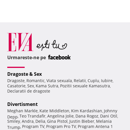
Urmareste-ne pe
Dragoste & Sex
Dragoste
Romantic
Viata sexuala
Relatii
Cuplu
Iubire
,
,
,
,
,
,
Casatorie
Sex
Kama Sutra
Pozitii sexuale Kamasutra
,
,
,
,
Declaratii de dragoste
Divertisment
Meghan Markle
Kate Middleton
Kim Kardashian
Johnny
,
,
,
Teo Trandafir
Angelina Jolie
Dana Rogoz
Dani Otil
Depp
,
,
,
,
,
Smiley
Andra
Delia
Gina Pistol
Justin Bieber
Melania
,
,
,
,
,
Program TV
Program Pro TV
Program Antena 1
Trump
,
,
,