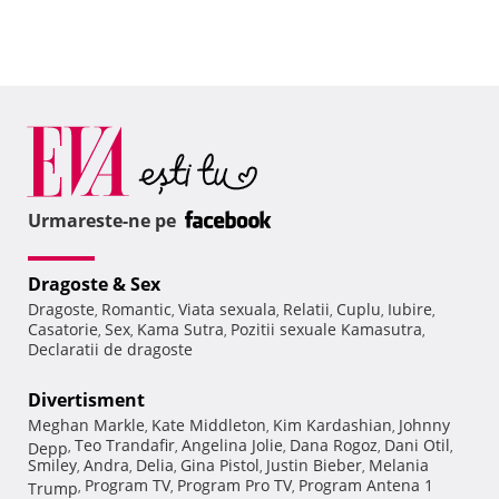
Urmareste-ne pe
Dragoste & Sex
Dragoste
Romantic
Viata sexuala
Relatii
Cuplu
Iubire
,
,
,
,
,
,
Casatorie
Sex
Kama Sutra
Pozitii sexuale Kamasutra
,
,
,
,
Declaratii de dragoste
Divertisment
Meghan Markle
Kate Middleton
Kim Kardashian
Johnny
,
,
,
Teo Trandafir
Angelina Jolie
Dana Rogoz
Dani Otil
Depp
,
,
,
,
,
Smiley
Andra
Delia
Gina Pistol
Justin Bieber
Melania
,
,
,
,
,
Program TV
Program Pro TV
Program Antena 1
Trump
,
,
,