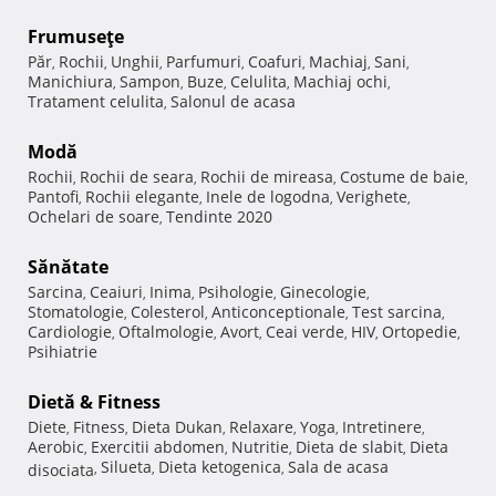
Frumuseţe
Păr
Rochii
Unghii
Parfumuri
Coafuri
Machiaj
Sani
,
,
,
,
,
,
,
Manichiura
Sampon
Buze
Celulita
Machiaj ochi
,
,
,
,
,
Tratament celulita
Salonul de acasa
,
Modă
Rochii
Rochii de seara
Rochii de mireasa
Costume de baie
,
,
,
,
Pantofi
Rochii elegante
Inele de logodna
Verighete
,
,
,
,
Ochelari de soare
Tendinte 2020
,
Sănătate
Sarcina
Ceaiuri
Inima
Psihologie
Ginecologie
,
,
,
,
,
Stomatologie
Colesterol
Anticonceptionale
Test sarcina
,
,
,
,
Cardiologie
Oftalmologie
Avort
Ceai verde
HIV
Ortopedie
,
,
,
,
,
,
Psihiatrie
Dietă & Fitness
Diete
Fitness
Dieta Dukan
Relaxare
Yoga
Intretinere
,
,
,
,
,
,
Aerobic
Exercitii abdomen
Nutritie
Dieta de slabit
Dieta
,
,
,
,
Silueta
Dieta ketogenica
Sala de acasa
disociata
,
,
,