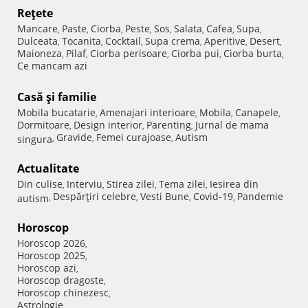
Reţete
Mancare
Paste
Ciorba
Peste
Sos
Salata
Cafea
Supa
,
,
,
,
,
,
,
,
Dulceata
Tocanita
Cocktail
Supa crema
Aperitive
Desert
,
,
,
,
,
,
Maioneza
Pilaf
Ciorba perisoare
Ciorba pui
Ciorba burta
,
,
,
,
,
Ce mancam azi
Casă şi familie
Mobila bucatarie
Amenajari interioare
Mobila
Canapele
,
,
,
,
Dormitoare
Design interior
Parenting
Jurnal de mama
,
,
,
Gravide
Femei curajoase
Autism
singura
,
,
,
Actualitate
Din culise
Interviu
Stirea zilei
Tema zilei
Iesirea din
,
,
,
,
Despărţiri celebre
Vesti Bune
Covid-19
Pandemie
autism
,
,
,
,
Horoscop
Horoscop 2026
,
Horoscop 2025
,
Horoscop azi
,
Horoscop dragoste
,
Horoscop chinezesc
,
Astrologie
,