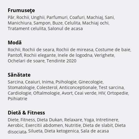
Frumuseţe
Păr
Rochii
Unghii
Parfumuri
Coafuri
Machiaj
Sani
,
,
,
,
,
,
,
Manichiura
Sampon
Buze
Celulita
Machiaj ochi
,
,
,
,
,
Tratament celulita
Salonul de acasa
,
Modă
Rochii
Rochii de seara
Rochii de mireasa
Costume de baie
,
,
,
,
Pantofi
Rochii elegante
Inele de logodna
Verighete
,
,
,
,
Ochelari de soare
Tendinte 2020
,
Sănătate
Sarcina
Ceaiuri
Inima
Psihologie
Ginecologie
,
,
,
,
,
Stomatologie
Colesterol
Anticonceptionale
Test sarcina
,
,
,
,
Cardiologie
Oftalmologie
Avort
Ceai verde
HIV
Ortopedie
,
,
,
,
,
,
Psihiatrie
Dietă & Fitness
Diete
Fitness
Dieta Dukan
Relaxare
Yoga
Intretinere
,
,
,
,
,
,
Aerobic
Exercitii abdomen
Nutritie
Dieta de slabit
Dieta
,
,
,
,
Silueta
Dieta ketogenica
Sala de acasa
disociata
,
,
,