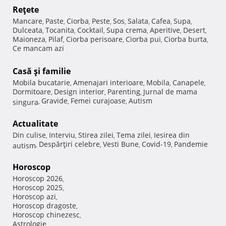
Reţete
Mancare
Paste
Ciorba
Peste
Sos
Salata
Cafea
Supa
,
,
,
,
,
,
,
,
Dulceata
Tocanita
Cocktail
Supa crema
Aperitive
Desert
,
,
,
,
,
,
Maioneza
Pilaf
Ciorba perisoare
Ciorba pui
Ciorba burta
,
,
,
,
,
Ce mancam azi
Casă şi familie
Mobila bucatarie
Amenajari interioare
Mobila
Canapele
,
,
,
,
Dormitoare
Design interior
Parenting
Jurnal de mama
,
,
,
Gravide
Femei curajoase
Autism
singura
,
,
,
Actualitate
Din culise
Interviu
Stirea zilei
Tema zilei
Iesirea din
,
,
,
,
Despărţiri celebre
Vesti Bune
Covid-19
Pandemie
autism
,
,
,
,
Horoscop
Horoscop 2026
,
Horoscop 2025
,
Horoscop azi
,
Horoscop dragoste
,
Horoscop chinezesc
,
Astrologie
,