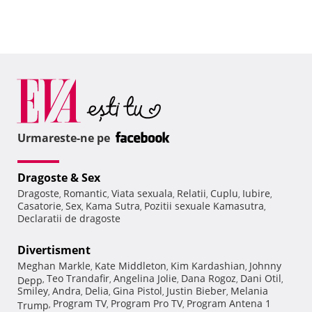
Urmareste-ne pe
Dragoste & Sex
Dragoste
Romantic
Viata sexuala
Relatii
Cuplu
Iubire
,
,
,
,
,
,
Casatorie
Sex
Kama Sutra
Pozitii sexuale Kamasutra
,
,
,
,
Declaratii de dragoste
Divertisment
Meghan Markle
Kate Middleton
Kim Kardashian
Johnny
,
,
,
Teo Trandafir
Angelina Jolie
Dana Rogoz
Dani Otil
Depp
,
,
,
,
,
Smiley
Andra
Delia
Gina Pistol
Justin Bieber
Melania
,
,
,
,
,
Program TV
Program Pro TV
Program Antena 1
Trump
,
,
,