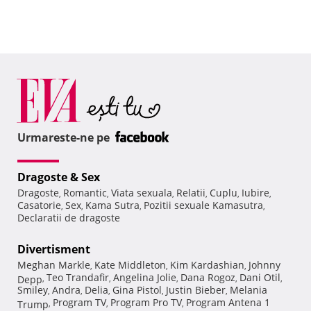
Urmareste-ne pe
Dragoste & Sex
Dragoste
Romantic
Viata sexuala
Relatii
Cuplu
Iubire
,
,
,
,
,
,
Casatorie
Sex
Kama Sutra
Pozitii sexuale Kamasutra
,
,
,
,
Declaratii de dragoste
Divertisment
Meghan Markle
Kate Middleton
Kim Kardashian
Johnny
,
,
,
Teo Trandafir
Angelina Jolie
Dana Rogoz
Dani Otil
Depp
,
,
,
,
,
Smiley
Andra
Delia
Gina Pistol
Justin Bieber
Melania
,
,
,
,
,
Program TV
Program Pro TV
Program Antena 1
Trump
,
,
,