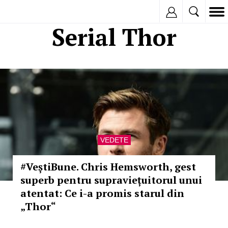
Inregistreaza
Serial Thor
VEDETE
#VeștiBune. Chris Hemsworth, gest
superb pentru supraviețuitorul unui
atentat: Ce i-a promis starul din
„Thor“