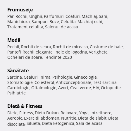
Frumuseţe
Păr
Rochii
Unghii
Parfumuri
Coafuri
Machiaj
Sani
,
,
,
,
,
,
,
Manichiura
Sampon
Buze
Celulita
Machiaj ochi
,
,
,
,
,
Tratament celulita
Salonul de acasa
,
Modă
Rochii
Rochii de seara
Rochii de mireasa
Costume de baie
,
,
,
,
Pantofi
Rochii elegante
Inele de logodna
Verighete
,
,
,
,
Ochelari de soare
Tendinte 2020
,
Sănătate
Sarcina
Ceaiuri
Inima
Psihologie
Ginecologie
,
,
,
,
,
Stomatologie
Colesterol
Anticonceptionale
Test sarcina
,
,
,
,
Cardiologie
Oftalmologie
Avort
Ceai verde
HIV
Ortopedie
,
,
,
,
,
,
Psihiatrie
Dietă & Fitness
Diete
Fitness
Dieta Dukan
Relaxare
Yoga
Intretinere
,
,
,
,
,
,
Aerobic
Exercitii abdomen
Nutritie
Dieta de slabit
Dieta
,
,
,
,
Silueta
Dieta ketogenica
Sala de acasa
disociata
,
,
,