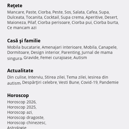
Reţete
Mancare
Paste
Ciorba
Peste
Sos
Salata
Cafea
Supa
,
,
,
,
,
,
,
,
Dulceata
Tocanita
Cocktail
Supa crema
Aperitive
Desert
,
,
,
,
,
,
Maioneza
Pilaf
Ciorba perisoare
Ciorba pui
Ciorba burta
,
,
,
,
,
Ce mancam azi
Casă şi familie
Mobila bucatarie
Amenajari interioare
Mobila
Canapele
,
,
,
,
Dormitoare
Design interior
Parenting
Jurnal de mama
,
,
,
Gravide
Femei curajoase
Autism
singura
,
,
,
Actualitate
Din culise
Interviu
Stirea zilei
Tema zilei
Iesirea din
,
,
,
,
Despărţiri celebre
Vesti Bune
Covid-19
Pandemie
autism
,
,
,
,
Horoscop
Horoscop 2026
,
Horoscop 2025
,
Horoscop azi
,
Horoscop dragoste
,
Horoscop chinezesc
,
Astrologie
,