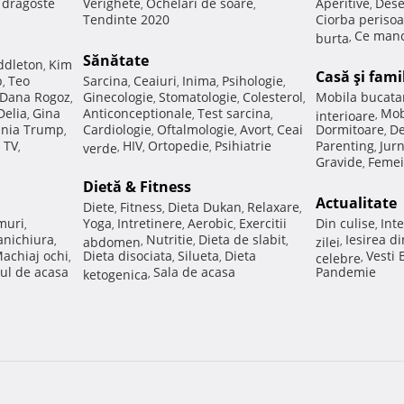
e dragoste
Verighete
Ochelari de soare
Aperitive
Dese
,
,
,
Tendinte 2020
Ciorba perisoa
Ce manc
burta
,
Sănătate
ddleton
Kim
,
Casă şi fami
p
Teo
Sarcina
Ceaiuri
Inima
Psihologie
,
,
,
,
,
Dana Rogoz
Ginecologie
Stomatologie
Colesterol
Mobila bucata
,
,
,
,
Delia
Gina
Anticonceptionale
Test sarcina
Mob
,
,
,
interioare
,
nia Trump
Cardiologie
Oftalmologie
Avort
Ceai
Dormitoare
De
,
,
,
,
,
 TV
HIV
Ortopedie
Psihiatrie
Parenting
Jur
,
verde
,
,
,
,
Gravide
Femei
,
Dietă & Fitness
Actualitate
Diete
Fitness
Dieta Dukan
Relaxare
,
,
,
,
muri
Yoga
Intretinere
Aerobic
Exercitii
Din culise
Inte
,
,
,
,
,
nichiura
Nutritie
Dieta de slabit
Iesirea d
,
abdomen
,
,
,
zilei
,
achiaj ochi
Dieta disociata
Silueta
Dieta
Vesti
,
,
,
celebre
,
ul de acasa
Sala de acasa
Pandemie
ketogenica
,