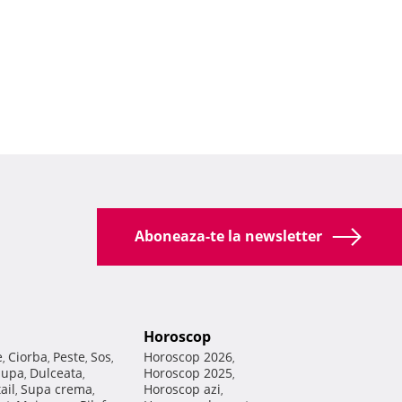
Aboneaza-te la newsletter
Horoscop
e
Ciorba
Peste
Sos
Horoscop 2026
,
,
,
,
,
Supa
Dulceata
Horoscop 2025
,
,
,
ail
Supa crema
Horoscop azi
,
,
,