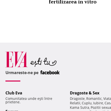
fertilizarea in vitro
Urmareste-ne pe
Club Eva
Dragoste & Sex
Comunitatea unde eşti între
Dragoste
Romantic
Viat
,
,
prietene.
Relatii
Cuplu
Iubire
Cas
,
,
,
Kama Sutra
Pozitii sexu
,