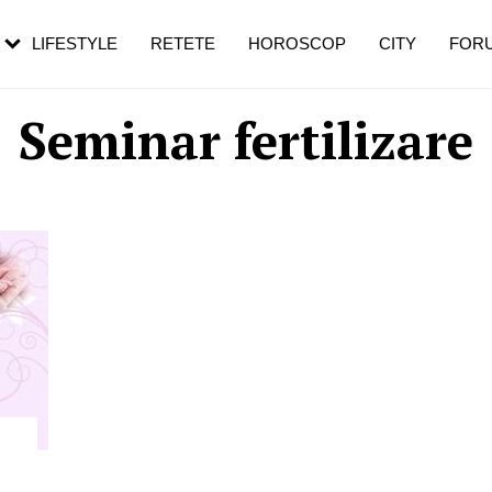
rezești mai des
Cât durează, cum te pregătești și cât
i în vârstă
de dureroasă este investigația
LIFESTYLE
RETETE
HOROSCOP
CITY
FOR
Seminar fertilizare