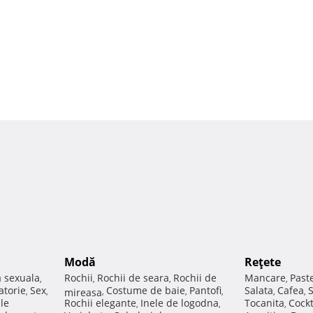
Modă
Reţete
a sexuala
Rochii
Rochii de seara
Rochii de
Mancare
Past
,
,
,
,
atorie
Sex
Costume de baie
Pantofi
Salata
Cafea
,
,
mireasa
,
,
,
,
,
ale
Rochii elegante
Inele de logodna
Tocanita
Cockt
,
,
,