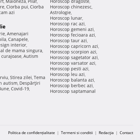
rt
Maioneza
Pilaf
Horoscop dragoste
,
,
,
,
re
Ciorba pui
Ciorba
Horoscop chinezesc
,
,
,
am azi
Astrologie
,
Horoscop lunar
,
Horoscop rac azi
,
lie
Horoscop gemeni azi
,
rie
Amenajari
,
Horoscop fecioara azi
,
ila
Canapele
,
,
Horoscop taur azi
,
sign interior
,
Horoscop capricorn azi
,
nal de mama singura
,
Horoscop scorpion azi
,
 curajoase
Autism
,
Horoscop sagetator azi
,
Horoscop varsator azi
,
Horoscop pesti azi
,
Horoscop leu azi
,
rviu
Stirea zilei
Tema
,
,
Horoscop balanta azi
,
in autism
Despărţiri
,
Horoscop berbec azi
,
 Bune
Covid-19
,
,
Horoscop saptamanal
Politica de confidențialitate
|
Termeni si conditii
|
Redacţia
|
Contact