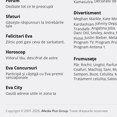
Forum
Declaratii d
Kamasutra
,
Dezbate tot ce te preocupă
Divertisment
Sfaturi
Meghan Markle
Kate Mi
,
Găseşte răspunsuri la întrebările
Johnny Dep
Kardashian
,
tale
Angelina Jolie
Trandafir
,
,
Dani Otil
Smiley
Andra
,
,
,
Felicitari Eva
Justin Bieber
Mela
Pistol
,
,
Zilnic poti gasi ceva de sarbatorit.
Program TV
Program Pro
,
Program Antena 1
Horoscop
Viitorul tău, descifrat de astre
Frumuseţe
Păr
Rochii
Unghii
Parfu
,
,
,
Eva Concursuri
Coafuri
Machiaj
Sani
Ma
,
,
,
Participă şi câştigă cu Eva premii
Sampon
Buze
Celulita
M
,
,
,
senzaţionale
Tratament celulita
Salon
,
Eva City
Caută adrese utile in zona ta
Copyright © 2001-2026,
iMedia Plus Group
. Toate drepturile rezervate