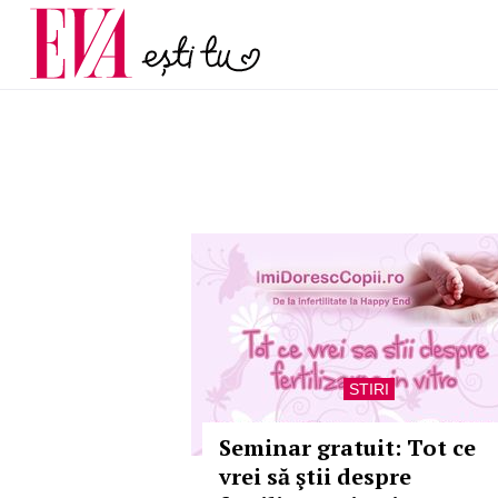
și 60 de ani. De ce te t
Carieră
pe măsură ce înaintez
Actualitate
STIRI
Seminar gratuit: Tot ce
vrei să ştii despre