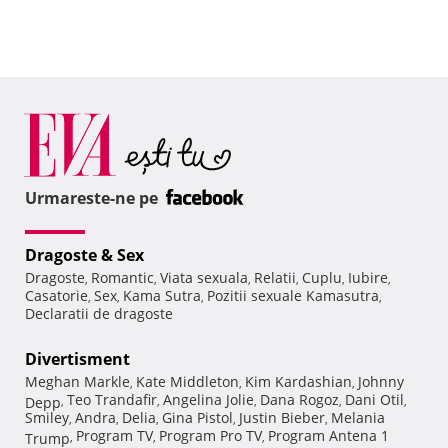
Urmareste-ne pe
Dragoste & Sex
Dragoste
Romantic
Viata sexuala
Relatii
Cuplu
Iubire
,
,
,
,
,
,
Casatorie
Sex
Kama Sutra
Pozitii sexuale Kamasutra
,
,
,
,
Declaratii de dragoste
Divertisment
Meghan Markle
Kate Middleton
Kim Kardashian
Johnny
,
,
,
Teo Trandafir
Angelina Jolie
Dana Rogoz
Dani Otil
Depp
,
,
,
,
,
Smiley
Andra
Delia
Gina Pistol
Justin Bieber
Melania
,
,
,
,
,
Program TV
Program Pro TV
Program Antena 1
Trump
,
,
,