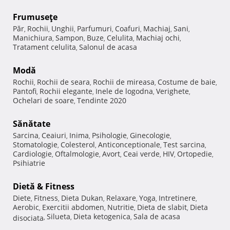
Frumuseţe
Păr
Rochii
Unghii
Parfumuri
Coafuri
Machiaj
Sani
,
,
,
,
,
,
,
Manichiura
Sampon
Buze
Celulita
Machiaj ochi
,
,
,
,
,
Tratament celulita
Salonul de acasa
,
Modă
Rochii
Rochii de seara
Rochii de mireasa
Costume de baie
,
,
,
,
Pantofi
Rochii elegante
Inele de logodna
Verighete
,
,
,
,
Ochelari de soare
Tendinte 2020
,
Sănătate
Sarcina
Ceaiuri
Inima
Psihologie
Ginecologie
,
,
,
,
,
Stomatologie
Colesterol
Anticonceptionale
Test sarcina
,
,
,
,
Cardiologie
Oftalmologie
Avort
Ceai verde
HIV
Ortopedie
,
,
,
,
,
,
Psihiatrie
Dietă & Fitness
Diete
Fitness
Dieta Dukan
Relaxare
Yoga
Intretinere
,
,
,
,
,
,
Aerobic
Exercitii abdomen
Nutritie
Dieta de slabit
Dieta
,
,
,
,
Silueta
Dieta ketogenica
Sala de acasa
disociata
,
,
,