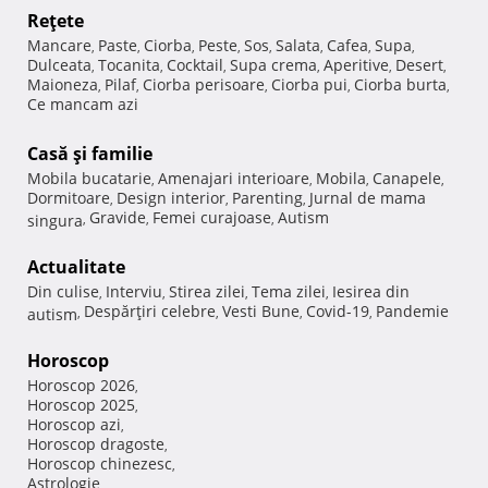
Reţete
Mancare
Paste
Ciorba
Peste
Sos
Salata
Cafea
Supa
,
,
,
,
,
,
,
,
Dulceata
Tocanita
Cocktail
Supa crema
Aperitive
Desert
,
,
,
,
,
,
Maioneza
Pilaf
Ciorba perisoare
Ciorba pui
Ciorba burta
,
,
,
,
,
Ce mancam azi
Casă şi familie
Mobila bucatarie
Amenajari interioare
Mobila
Canapele
,
,
,
,
Dormitoare
Design interior
Parenting
Jurnal de mama
,
,
,
Gravide
Femei curajoase
Autism
singura
,
,
,
Actualitate
Din culise
Interviu
Stirea zilei
Tema zilei
Iesirea din
,
,
,
,
Despărţiri celebre
Vesti Bune
Covid-19
Pandemie
autism
,
,
,
,
Horoscop
Horoscop 2026
,
Horoscop 2025
,
Horoscop azi
,
Horoscop dragoste
,
Horoscop chinezesc
,
Astrologie
,