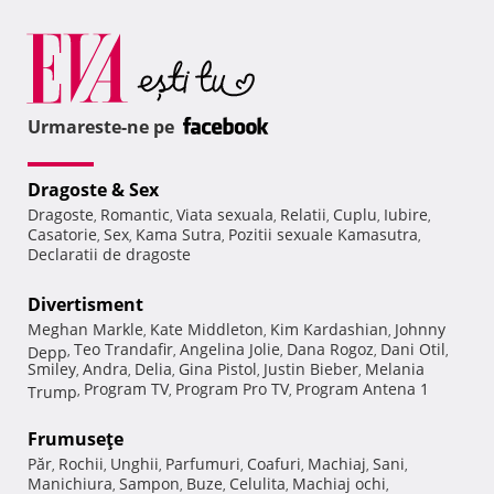
Urmareste-ne pe
Dragoste & Sex
Dragoste
Romantic
Viata sexuala
Relatii
Cuplu
Iubire
,
,
,
,
,
,
Casatorie
Sex
Kama Sutra
Pozitii sexuale Kamasutra
,
,
,
,
Declaratii de dragoste
Divertisment
Meghan Markle
Kate Middleton
Kim Kardashian
Johnny
,
,
,
Teo Trandafir
Angelina Jolie
Dana Rogoz
Dani Otil
Depp
,
,
,
,
,
Smiley
Andra
Delia
Gina Pistol
Justin Bieber
Melania
,
,
,
,
,
Program TV
Program Pro TV
Program Antena 1
Trump
,
,
,
Frumuseţe
Păr
Rochii
Unghii
Parfumuri
Coafuri
Machiaj
Sani
,
,
,
,
,
,
,
Manichiura
Sampon
Buze
Celulita
Machiaj ochi
,
,
,
,
,