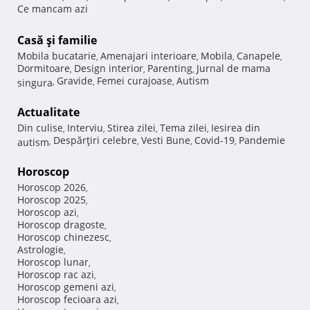
Ce mancam azi
Casă şi familie
Mobila bucatarie
Amenajari interioare
Mobila
Canapele
,
,
,
,
Dormitoare
Design interior
Parenting
Jurnal de mama
,
,
,
Gravide
Femei curajoase
Autism
singura
,
,
,
Actualitate
Din culise
Interviu
Stirea zilei
Tema zilei
Iesirea din
,
,
,
,
Despărţiri celebre
Vesti Bune
Covid-19
Pandemie
autism
,
,
,
,
Horoscop
Horoscop 2026
,
Horoscop 2025
,
Horoscop azi
,
Horoscop dragoste
,
Horoscop chinezesc
,
Astrologie
,
Horoscop lunar
,
Horoscop rac azi
,
Horoscop gemeni azi
,
Horoscop fecioara azi
,