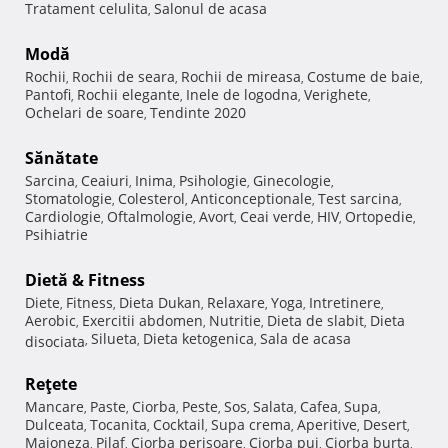
Tratament celulita
Salonul de acasa
,
Modă
Rochii
Rochii de seara
Rochii de mireasa
Costume de baie
,
,
,
,
Pantofi
Rochii elegante
Inele de logodna
Verighete
,
,
,
,
Ochelari de soare
Tendinte 2020
,
Sănătate
Sarcina
Ceaiuri
Inima
Psihologie
Ginecologie
,
,
,
,
,
Stomatologie
Colesterol
Anticonceptionale
Test sarcina
,
,
,
,
Cardiologie
Oftalmologie
Avort
Ceai verde
HIV
Ortopedie
,
,
,
,
,
,
Psihiatrie
Dietă & Fitness
Diete
Fitness
Dieta Dukan
Relaxare
Yoga
Intretinere
,
,
,
,
,
,
Aerobic
Exercitii abdomen
Nutritie
Dieta de slabit
Dieta
,
,
,
,
Silueta
Dieta ketogenica
Sala de acasa
disociata
,
,
,
Reţete
Mancare
Paste
Ciorba
Peste
Sos
Salata
Cafea
Supa
,
,
,
,
,
,
,
,
Dulceata
Tocanita
Cocktail
Supa crema
Aperitive
Desert
,
,
,
,
,
,
Maioneza
Pilaf
Ciorba perisoare
Ciorba pui
Ciorba burta
,
,
,
,
,