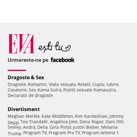
Urmareste-ne pe
Dragoste & Sex
Dragoste
Romantic
Viata sexuala
Relatii
Cuplu
Iubire
,
,
,
,
,
,
Casatorie
Sex
Kama Sutra
Pozitii sexuale Kamasutra
,
,
,
,
Declaratii de dragoste
Divertisment
Meghan Markle
Kate Middleton
Kim Kardashian
Johnny
,
,
,
Teo Trandafir
Angelina Jolie
Dana Rogoz
Dani Otil
Depp
,
,
,
,
,
Smiley
Andra
Delia
Gina Pistol
Justin Bieber
Melania
,
,
,
,
,
Program TV
Program Pro TV
Program Antena 1
Trump
,
,
,