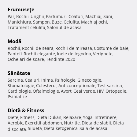
Frumuseţe
Păr
Rochii
Unghii
Parfumuri
Coafuri
Machiaj
Sani
,
,
,
,
,
,
,
Manichiura
Sampon
Buze
Celulita
Machiaj ochi
,
,
,
,
,
Tratament celulita
Salonul de acasa
,
Modă
Rochii
Rochii de seara
Rochii de mireasa
Costume de baie
,
,
,
,
Pantofi
Rochii elegante
Inele de logodna
Verighete
,
,
,
,
Ochelari de soare
Tendinte 2020
,
Sănătate
Sarcina
Ceaiuri
Inima
Psihologie
Ginecologie
,
,
,
,
,
Stomatologie
Colesterol
Anticonceptionale
Test sarcina
,
,
,
,
Cardiologie
Oftalmologie
Avort
Ceai verde
HIV
Ortopedie
,
,
,
,
,
,
Psihiatrie
Dietă & Fitness
Diete
Fitness
Dieta Dukan
Relaxare
Yoga
Intretinere
,
,
,
,
,
,
Aerobic
Exercitii abdomen
Nutritie
Dieta de slabit
Dieta
,
,
,
,
Silueta
Dieta ketogenica
Sala de acasa
disociata
,
,
,