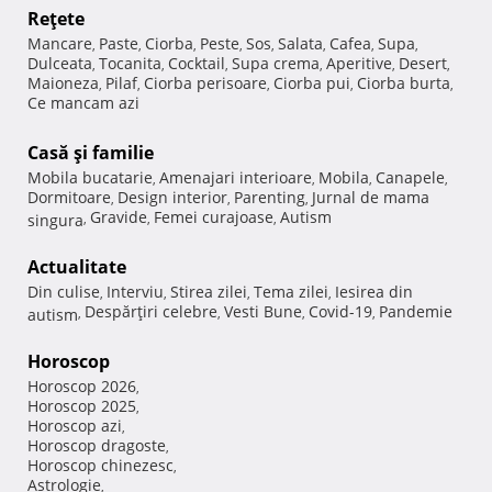
Reţete
Mancare
Paste
Ciorba
Peste
Sos
Salata
Cafea
Supa
,
,
,
,
,
,
,
,
Dulceata
Tocanita
Cocktail
Supa crema
Aperitive
Desert
,
,
,
,
,
,
Maioneza
Pilaf
Ciorba perisoare
Ciorba pui
Ciorba burta
,
,
,
,
,
Ce mancam azi
Casă şi familie
Mobila bucatarie
Amenajari interioare
Mobila
Canapele
,
,
,
,
Dormitoare
Design interior
Parenting
Jurnal de mama
,
,
,
Gravide
Femei curajoase
Autism
singura
,
,
,
Actualitate
Din culise
Interviu
Stirea zilei
Tema zilei
Iesirea din
,
,
,
,
Despărţiri celebre
Vesti Bune
Covid-19
Pandemie
autism
,
,
,
,
Horoscop
Horoscop 2026
,
Horoscop 2025
,
Horoscop azi
,
Horoscop dragoste
,
Horoscop chinezesc
,
Astrologie
,