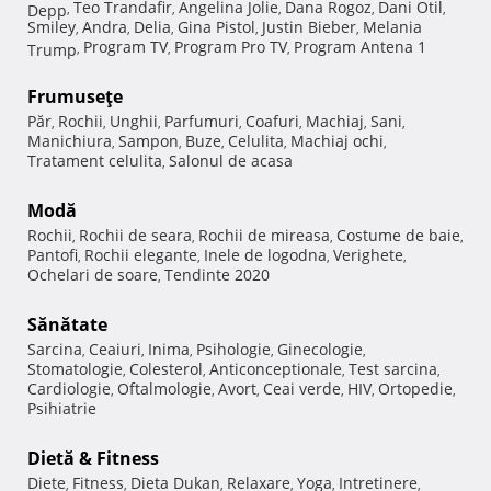
Teo Trandafir
Angelina Jolie
Dana Rogoz
Dani Otil
Depp
,
,
,
,
,
Smiley
Andra
Delia
Gina Pistol
Justin Bieber
Melania
,
,
,
,
,
Program TV
Program Pro TV
Program Antena 1
Trump
,
,
,
Frumuseţe
Păr
Rochii
Unghii
Parfumuri
Coafuri
Machiaj
Sani
,
,
,
,
,
,
,
Manichiura
Sampon
Buze
Celulita
Machiaj ochi
,
,
,
,
,
Tratament celulita
Salonul de acasa
,
Modă
Rochii
Rochii de seara
Rochii de mireasa
Costume de baie
,
,
,
,
Pantofi
Rochii elegante
Inele de logodna
Verighete
,
,
,
,
Ochelari de soare
Tendinte 2020
,
Sănătate
Sarcina
Ceaiuri
Inima
Psihologie
Ginecologie
,
,
,
,
,
Stomatologie
Colesterol
Anticonceptionale
Test sarcina
,
,
,
,
Cardiologie
Oftalmologie
Avort
Ceai verde
HIV
Ortopedie
,
,
,
,
,
,
Psihiatrie
Dietă & Fitness
Diete
Fitness
Dieta Dukan
Relaxare
Yoga
Intretinere
,
,
,
,
,
,