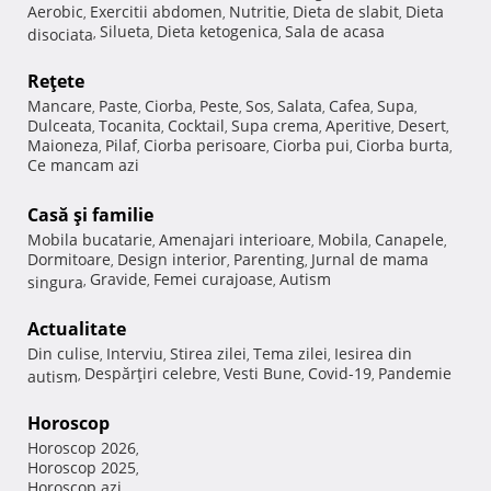
Aerobic
Exercitii abdomen
Nutritie
Dieta de slabit
Dieta
,
,
,
,
Silueta
Dieta ketogenica
Sala de acasa
disociata
,
,
,
Reţete
Mancare
Paste
Ciorba
Peste
Sos
Salata
Cafea
Supa
,
,
,
,
,
,
,
,
Dulceata
Tocanita
Cocktail
Supa crema
Aperitive
Desert
,
,
,
,
,
,
Maioneza
Pilaf
Ciorba perisoare
Ciorba pui
Ciorba burta
,
,
,
,
,
Ce mancam azi
Casă şi familie
Mobila bucatarie
Amenajari interioare
Mobila
Canapele
,
,
,
,
Dormitoare
Design interior
Parenting
Jurnal de mama
,
,
,
Gravide
Femei curajoase
Autism
singura
,
,
,
Actualitate
Din culise
Interviu
Stirea zilei
Tema zilei
Iesirea din
,
,
,
,
Despărţiri celebre
Vesti Bune
Covid-19
Pandemie
autism
,
,
,
,
Horoscop
Horoscop 2026
,
Horoscop 2025
,
Horoscop azi
,