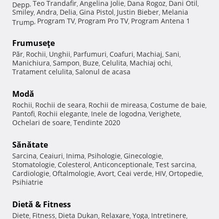
Teo Trandafir
Angelina Jolie
Dana Rogoz
Dani Otil
Depp
,
,
,
,
,
Smiley
Andra
Delia
Gina Pistol
Justin Bieber
Melania
,
,
,
,
,
Program TV
Program Pro TV
Program Antena 1
Trump
,
,
,
Frumuseţe
Păr
Rochii
Unghii
Parfumuri
Coafuri
Machiaj
Sani
,
,
,
,
,
,
,
Manichiura
Sampon
Buze
Celulita
Machiaj ochi
,
,
,
,
,
Tratament celulita
Salonul de acasa
,
Modă
Rochii
Rochii de seara
Rochii de mireasa
Costume de baie
,
,
,
,
Pantofi
Rochii elegante
Inele de logodna
Verighete
,
,
,
,
Ochelari de soare
Tendinte 2020
,
Sănătate
Sarcina
Ceaiuri
Inima
Psihologie
Ginecologie
,
,
,
,
,
Stomatologie
Colesterol
Anticonceptionale
Test sarcina
,
,
,
,
Cardiologie
Oftalmologie
Avort
Ceai verde
HIV
Ortopedie
,
,
,
,
,
,
Psihiatrie
Dietă & Fitness
Diete
Fitness
Dieta Dukan
Relaxare
Yoga
Intretinere
,
,
,
,
,
,