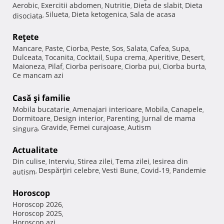
Aerobic
Exercitii abdomen
Nutritie
Dieta de slabit
Dieta
,
,
,
,
Silueta
Dieta ketogenica
Sala de acasa
disociata
,
,
,
Reţete
Mancare
Paste
Ciorba
Peste
Sos
Salata
Cafea
Supa
,
,
,
,
,
,
,
,
Dulceata
Tocanita
Cocktail
Supa crema
Aperitive
Desert
,
,
,
,
,
,
Maioneza
Pilaf
Ciorba perisoare
Ciorba pui
Ciorba burta
,
,
,
,
,
Ce mancam azi
Casă şi familie
Mobila bucatarie
Amenajari interioare
Mobila
Canapele
,
,
,
,
Dormitoare
Design interior
Parenting
Jurnal de mama
,
,
,
Gravide
Femei curajoase
Autism
singura
,
,
,
Actualitate
Din culise
Interviu
Stirea zilei
Tema zilei
Iesirea din
,
,
,
,
Despărţiri celebre
Vesti Bune
Covid-19
Pandemie
autism
,
,
,
,
Horoscop
Horoscop 2026
,
Horoscop 2025
,
Horoscop azi
,