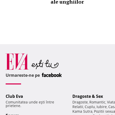
ale unghiilor
Urmareste-ne pe
Club Eva
Dragoste & Sex
Comunitatea unde eşti între
Dragoste
Romantic
Viat
,
,
prietene.
Relatii
Cuplu
Iubire
Cas
,
,
,
Kama Sutra
Pozitii sexu
,