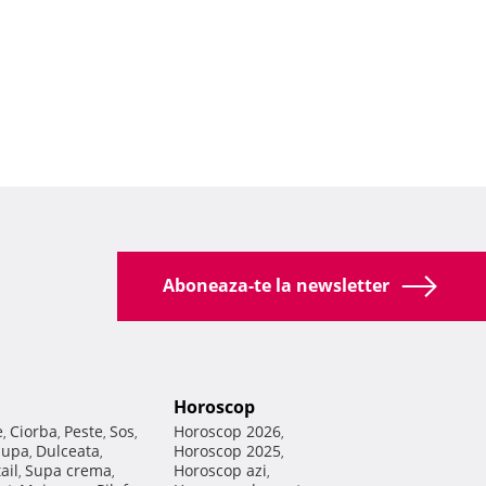
Aboneaza-te la newsletter
Horoscop
e
Ciorba
Peste
Sos
Horoscop 2026
,
,
,
,
,
Supa
Dulceata
Horoscop 2025
,
,
,
ail
Supa crema
Horoscop azi
,
,
,