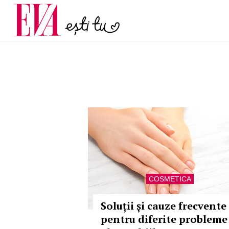
menopauză și când ar t
Carieră
la medic
Actualitate
COSMETICA
Soluții și cauze frecvente
pentru diferite probleme