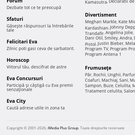
Forum
Declaratii d
Kamasutra
,
Dezbate tot ce te preocupă
Divertisment
Sfaturi
Meghan Markle
Kate Mi
,
Găseşte răspunsuri la întrebările
Johnny Dep
Kardashian
,
tale
Angelina Jolie
Trandafir
,
,
Dani Otil
Smiley
Andra
,
,
,
Felicitari Eva
Justin Bieber
Mela
Pistol
,
,
Zilnic poti gasi ceva de sarbatorit.
Program TV
Program Pro
,
Program Antena 1
Horoscop
Viitorul tău, descifrat de astre
Frumuseţe
Păr
Rochii
Unghii
Parfu
,
,
,
Eva Concursuri
Coafuri
Machiaj
Sani
Ma
,
,
,
Participă şi câştigă cu Eva premii
Sampon
Buze
Celulita
M
,
,
,
senzaţionale
Tratament celulita
Salon
,
Eva City
Caută adrese utile in zona ta
Copyright © 2001-2026,
iMedia Plus Group
. Toate drepturile rezervate