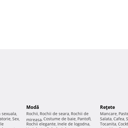
Modă
Reţete
a sexuala
Rochii
Rochii de seara
Rochii de
Mancare
Past
,
,
,
,
atorie
Sex
Costume de baie
Pantofi
Salata
Cafea
,
,
mireasa
,
,
,
,
,
ale
Rochii elegante
Inele de logodna
Tocanita
Cockt
,
,
,