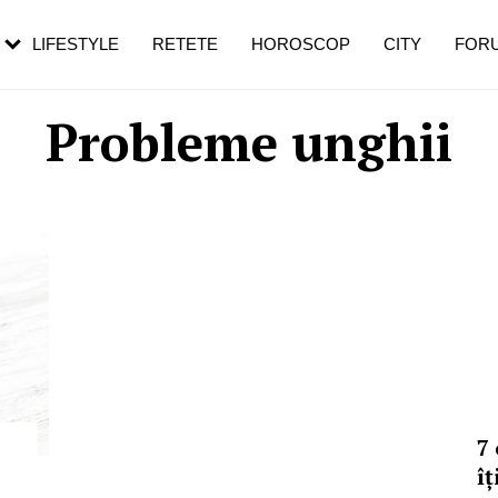
rebui să mergi
și 60 de ani. De ce te trezești mai des
pe măsură ce înaintezi în vârstă
LIFESTYLE
RETETE
HOROSCOP
CITY
FOR
Probleme unghii
7 
îț