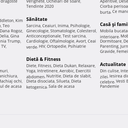
e dragoste
Verighete
Ochelari de soare
Aperitive
Dese
,
,
,
Tendinte 2020
Ciorba perisoa
Ce manc
burta
,
Sănătate
ddleton
Kim
,
Casă şi fami
p
Teo
Sarcina
Ceaiuri
Inima
Psihologie
,
,
,
,
,
Dana Rogoz
Ginecologie
Stomatologie
Colesterol
Mobila bucata
,
,
,
,
Delia
Gina
Anticonceptionale
Test sarcina
Mob
,
,
,
interioare
,
nia Trump
Cardiologie
Oftalmologie
Avort
Ceai
Dormitoare
De
,
,
,
,
,
 TV
HIV
Ortopedie
Psihiatrie
Parenting
Jur
,
verde
,
,
,
,
Gravide
Femei
,
Dietă & Fitness
Actualitate
Diete
Fitness
Dieta Dukan
Relaxare
,
,
,
,
muri
Yoga
Intretinere
Aerobic
Exercitii
Din culise
Inte
,
,
,
,
,
nichiura
Nutritie
Dieta de slabit
Iesirea d
,
abdomen
,
,
,
zilei
,
achiaj ochi
Dieta disociata
Silueta
Dieta
Vesti
,
,
,
celebre
,
ul de acasa
Sala de acasa
Pandemie
ketogenica
,