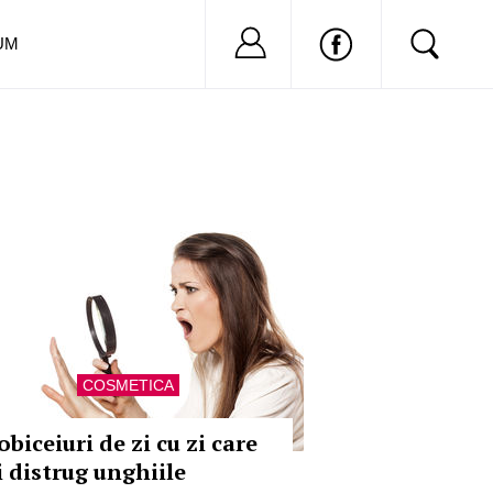
Nu ai cont?
Inregistreaza-
UM
COSMETICA
obiceiuri de zi cu zi care
i distrug unghiile