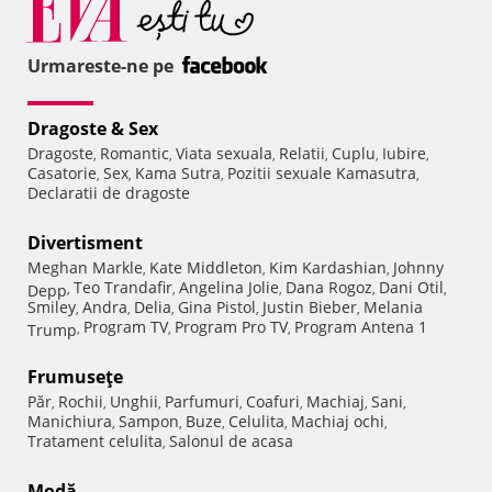
Urmareste-ne pe
Dragoste & Sex
Dragoste
Romantic
Viata sexuala
Relatii
Cuplu
Iubire
,
,
,
,
,
,
Casatorie
Sex
Kama Sutra
Pozitii sexuale Kamasutra
,
,
,
,
Declaratii de dragoste
Divertisment
Meghan Markle
Kate Middleton
Kim Kardashian
Johnny
,
,
,
Teo Trandafir
Angelina Jolie
Dana Rogoz
Dani Otil
Depp
,
,
,
,
,
Smiley
Andra
Delia
Gina Pistol
Justin Bieber
Melania
,
,
,
,
,
Program TV
Program Pro TV
Program Antena 1
Trump
,
,
,
Frumuseţe
Păr
Rochii
Unghii
Parfumuri
Coafuri
Machiaj
Sani
,
,
,
,
,
,
,
Manichiura
Sampon
Buze
Celulita
Machiaj ochi
,
,
,
,
,
Tratament celulita
Salonul de acasa
,
Modă