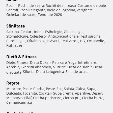
Rochii
Rochii de seara
Rochii de mireasa
Costume de baie
,
,
,
,
Pantofi
Rochii elegante
Inele de logodna
Verighete
,
,
,
,
Ochelari de soare
Tendinte 2020
,
Sănătate
Sarcina
Ceaiuri
Inima
Psihologie
Ginecologie
,
,
,
,
,
Stomatologie
Colesterol
Anticonceptionale
Test sarcina
,
,
,
,
Cardiologie
Oftalmologie
Avort
Ceai verde
HIV
Ortopedie
,
,
,
,
,
,
Psihiatrie
Dietă & Fitness
Diete
Fitness
Dieta Dukan
Relaxare
Yoga
Intretinere
,
,
,
,
,
,
Aerobic
Exercitii abdomen
Nutritie
Dieta de slabit
Dieta
,
,
,
,
Silueta
Dieta ketogenica
Sala de acasa
disociata
,
,
,
Reţete
Mancare
Paste
Ciorba
Peste
Sos
Salata
Cafea
Supa
,
,
,
,
,
,
,
,
Dulceata
Tocanita
Cocktail
Supa crema
Aperitive
Desert
,
,
,
,
,
,
Maioneza
Pilaf
Ciorba perisoare
Ciorba pui
Ciorba burta
,
,
,
,
,
Ce mancam azi