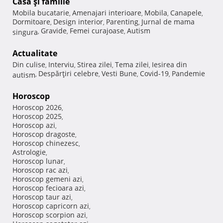
Casă şi familie
Mobila bucatarie
Amenajari interioare
Mobila
Canapele
,
,
,
,
Dormitoare
Design interior
Parenting
Jurnal de mama
,
,
,
Gravide
Femei curajoase
Autism
singura
,
,
,
Actualitate
Din culise
Interviu
Stirea zilei
Tema zilei
Iesirea din
,
,
,
,
Despărţiri celebre
Vesti Bune
Covid-19
Pandemie
autism
,
,
,
,
Horoscop
Horoscop 2026
,
Horoscop 2025
,
Horoscop azi
,
Horoscop dragoste
,
Horoscop chinezesc
,
Astrologie
,
Horoscop lunar
,
Horoscop rac azi
,
Horoscop gemeni azi
,
Horoscop fecioara azi
,
Horoscop taur azi
,
Horoscop capricorn azi
,
Horoscop scorpion azi
,