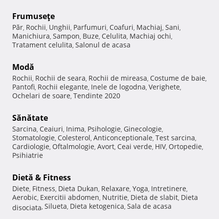
Frumuseţe
Păr
Rochii
Unghii
Parfumuri
Coafuri
Machiaj
Sani
,
,
,
,
,
,
,
Manichiura
Sampon
Buze
Celulita
Machiaj ochi
,
,
,
,
,
Tratament celulita
Salonul de acasa
,
Modă
Rochii
Rochii de seara
Rochii de mireasa
Costume de baie
,
,
,
,
Pantofi
Rochii elegante
Inele de logodna
Verighete
,
,
,
,
Ochelari de soare
Tendinte 2020
,
Sănătate
Sarcina
Ceaiuri
Inima
Psihologie
Ginecologie
,
,
,
,
,
Stomatologie
Colesterol
Anticonceptionale
Test sarcina
,
,
,
,
Cardiologie
Oftalmologie
Avort
Ceai verde
HIV
Ortopedie
,
,
,
,
,
,
Psihiatrie
Dietă & Fitness
Diete
Fitness
Dieta Dukan
Relaxare
Yoga
Intretinere
,
,
,
,
,
,
Aerobic
Exercitii abdomen
Nutritie
Dieta de slabit
Dieta
,
,
,
,
Silueta
Dieta ketogenica
Sala de acasa
disociata
,
,
,