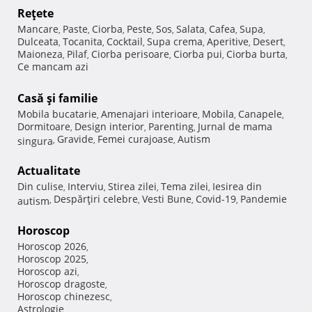
Reţete
Mancare
Paste
Ciorba
Peste
Sos
Salata
Cafea
Supa
,
,
,
,
,
,
,
,
Dulceata
Tocanita
Cocktail
Supa crema
Aperitive
Desert
,
,
,
,
,
,
Maioneza
Pilaf
Ciorba perisoare
Ciorba pui
Ciorba burta
,
,
,
,
,
Ce mancam azi
Casă şi familie
Mobila bucatarie
Amenajari interioare
Mobila
Canapele
,
,
,
,
Dormitoare
Design interior
Parenting
Jurnal de mama
,
,
,
Gravide
Femei curajoase
Autism
singura
,
,
,
Actualitate
Din culise
Interviu
Stirea zilei
Tema zilei
Iesirea din
,
,
,
,
Despărţiri celebre
Vesti Bune
Covid-19
Pandemie
autism
,
,
,
,
Horoscop
Horoscop 2026
,
Horoscop 2025
,
Horoscop azi
,
Horoscop dragoste
,
Horoscop chinezesc
,
Astrologie
,