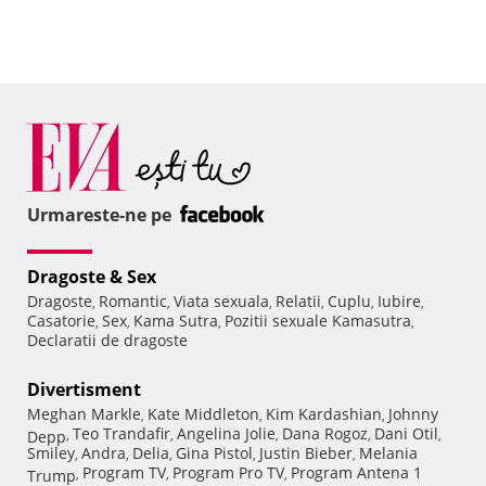
Urmareste-ne pe
Dragoste & Sex
Dragoste
Romantic
Viata sexuala
Relatii
Cuplu
Iubire
,
,
,
,
,
,
Casatorie
Sex
Kama Sutra
Pozitii sexuale Kamasutra
,
,
,
,
Declaratii de dragoste
Divertisment
Meghan Markle
Kate Middleton
Kim Kardashian
Johnny
,
,
,
Teo Trandafir
Angelina Jolie
Dana Rogoz
Dani Otil
Depp
,
,
,
,
,
Smiley
Andra
Delia
Gina Pistol
Justin Bieber
Melania
,
,
,
,
,
Program TV
Program Pro TV
Program Antena 1
Trump
,
,
,