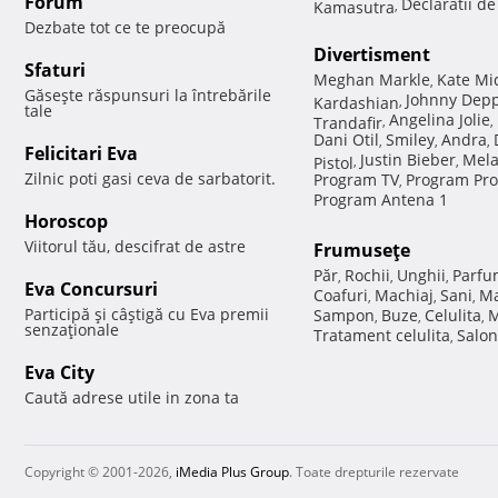
Forum
Declaratii d
Kamasutra
,
Dezbate tot ce te preocupă
Divertisment
Sfaturi
Meghan Markle
Kate Mi
,
Găseşte răspunsuri la întrebările
Johnny Dep
Kardashian
,
tale
Angelina Jolie
Trandafir
,
,
Dani Otil
Smiley
Andra
,
,
,
Felicitari Eva
Justin Bieber
Mela
Pistol
,
,
Zilnic poti gasi ceva de sarbatorit.
Program TV
Program Pro
,
Program Antena 1
Horoscop
Viitorul tău, descifrat de astre
Frumuseţe
Păr
Rochii
Unghii
Parfu
,
,
,
Eva Concursuri
Coafuri
Machiaj
Sani
Ma
,
,
,
Participă şi câştigă cu Eva premii
Sampon
Buze
Celulita
M
,
,
,
senzaţionale
Tratament celulita
Salon
,
Eva City
Caută adrese utile in zona ta
Copyright © 2001-2026,
iMedia Plus Group
. Toate drepturile rezervate