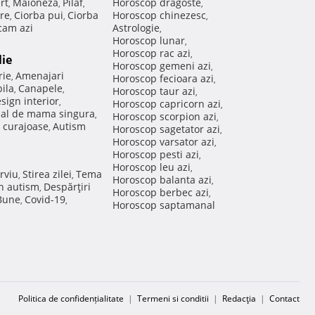
rt
Maioneza
Pilaf
Horoscop dragoste
,
,
,
,
re
Ciorba pui
Ciorba
Horoscop chinezesc
,
,
,
am azi
Astrologie
,
Horoscop lunar
,
Horoscop rac azi
,
lie
Horoscop gemeni azi
,
rie
Amenajari
,
Horoscop fecioara azi
,
ila
Canapele
,
,
Horoscop taur azi
,
sign interior
,
Horoscop capricorn azi
,
nal de mama singura
,
Horoscop scorpion azi
,
 curajoase
Autism
,
Horoscop sagetator azi
,
Horoscop varsator azi
,
Horoscop pesti azi
,
Horoscop leu azi
,
rviu
Stirea zilei
Tema
,
,
Horoscop balanta azi
,
in autism
Despărţiri
,
Horoscop berbec azi
,
 Bune
Covid-19
,
,
Horoscop saptamanal
Politica de confidențialitate
|
Termeni si conditii
|
Redacţia
|
Contact