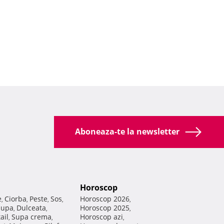
Aboneaza-te la newsletter
Horoscop
e
Ciorba
Peste
Sos
Horoscop 2026
,
,
,
,
,
Supa
Dulceata
Horoscop 2025
,
,
,
ail
Supa crema
Horoscop azi
,
,
,