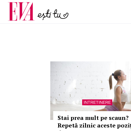
menopauză și când ar t
Carieră
la medic
Actualitate
INTRETINERE
Stai prea mult pe scaun?
Repetă zilnic aceste poziţ