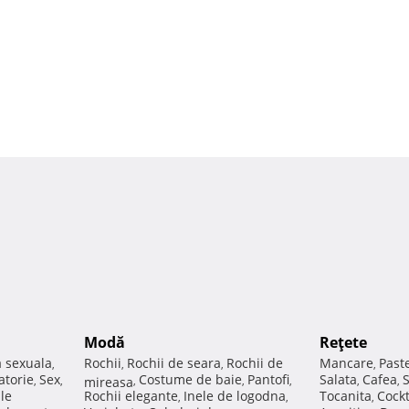
Modă
Reţete
a sexuala
Rochii
Rochii de seara
Rochii de
Mancare
Past
,
,
,
,
atorie
Sex
Costume de baie
Pantofi
Salata
Cafea
,
,
mireasa
,
,
,
,
,
ale
Rochii elegante
Inele de logodna
Tocanita
Cockt
,
,
,