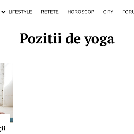
rebui să mergi
și 60 de ani. De ce te trezești mai des
pe măsură ce înaintezi în vârstă
LIFESTYLE
RETETE
HOROSCOP
CITY
FOR
Pozitii de yoga
ii