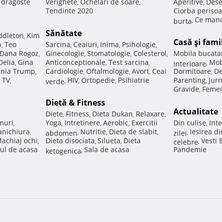
e dragoste
Verighete
Ochelari de soare
Aperitive
Dese
,
,
,
Tendinte 2020
Ciorba perisoa
Ce manc
burta
,
Sănătate
ddleton
Kim
,
Casă şi fami
p
Teo
Sarcina
Ceaiuri
Inima
Psihologie
,
,
,
,
,
Dana Rogoz
Ginecologie
Stomatologie
Colesterol
Mobila bucata
,
,
,
,
Delia
Gina
Anticonceptionale
Test sarcina
Mob
,
,
,
interioare
,
nia Trump
Cardiologie
Oftalmologie
Avort
Ceai
Dormitoare
De
,
,
,
,
,
 TV
HIV
Ortopedie
Psihiatrie
Parenting
Jur
,
verde
,
,
,
,
Gravide
Femei
,
Dietă & Fitness
Actualitate
Diete
Fitness
Dieta Dukan
Relaxare
,
,
,
,
muri
Yoga
Intretinere
Aerobic
Exercitii
Din culise
Inte
,
,
,
,
,
nichiura
Nutritie
Dieta de slabit
Iesirea d
,
abdomen
,
,
,
zilei
,
achiaj ochi
Dieta disociata
Silueta
Dieta
Vesti
,
,
,
celebre
,
ul de acasa
Sala de acasa
Pandemie
ketogenica
,