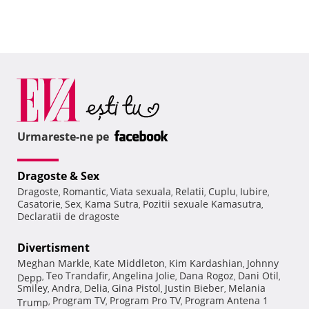
Urmareste-ne pe
Dragoste & Sex
Dragoste
Romantic
Viata sexuala
Relatii
Cuplu
Iubire
,
,
,
,
,
,
Casatorie
Sex
Kama Sutra
Pozitii sexuale Kamasutra
,
,
,
,
Declaratii de dragoste
Divertisment
Meghan Markle
Kate Middleton
Kim Kardashian
Johnny
,
,
,
Teo Trandafir
Angelina Jolie
Dana Rogoz
Dani Otil
Depp
,
,
,
,
,
Smiley
Andra
Delia
Gina Pistol
Justin Bieber
Melania
,
,
,
,
,
Program TV
Program Pro TV
Program Antena 1
Trump
,
,
,