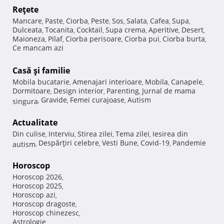
Reţete
Mancare
Paste
Ciorba
Peste
Sos
Salata
Cafea
Supa
,
,
,
,
,
,
,
,
Dulceata
Tocanita
Cocktail
Supa crema
Aperitive
Desert
,
,
,
,
,
,
Maioneza
Pilaf
Ciorba perisoare
Ciorba pui
Ciorba burta
,
,
,
,
,
Ce mancam azi
Casă şi familie
Mobila bucatarie
Amenajari interioare
Mobila
Canapele
,
,
,
,
Dormitoare
Design interior
Parenting
Jurnal de mama
,
,
,
Gravide
Femei curajoase
Autism
singura
,
,
,
Actualitate
Din culise
Interviu
Stirea zilei
Tema zilei
Iesirea din
,
,
,
,
Despărţiri celebre
Vesti Bune
Covid-19
Pandemie
autism
,
,
,
,
Horoscop
Horoscop 2026
,
Horoscop 2025
,
Horoscop azi
,
Horoscop dragoste
,
Horoscop chinezesc
,
Astrologie
,