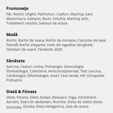
Frumuseţe
Păr
Rochii
Unghii
Parfumuri
Coafuri
Machiaj
Sani
,
,
,
,
,
,
,
Manichiura
Sampon
Buze
Celulita
Machiaj ochi
,
,
,
,
,
Tratament celulita
Salonul de acasa
,
Modă
Rochii
Rochii de seara
Rochii de mireasa
Costume de baie
,
,
,
,
Pantofi
Rochii elegante
Inele de logodna
Verighete
,
,
,
,
Ochelari de soare
Tendinte 2020
,
Sănătate
Sarcina
Ceaiuri
Inima
Psihologie
Ginecologie
,
,
,
,
,
Stomatologie
Colesterol
Anticonceptionale
Test sarcina
,
,
,
,
Cardiologie
Oftalmologie
Avort
Ceai verde
HIV
Ortopedie
,
,
,
,
,
,
Psihiatrie
Dietă & Fitness
Diete
Fitness
Dieta Dukan
Relaxare
Yoga
Intretinere
,
,
,
,
,
,
Aerobic
Exercitii abdomen
Nutritie
Dieta de slabit
Dieta
,
,
,
,
Silueta
Dieta ketogenica
Sala de acasa
disociata
,
,
,