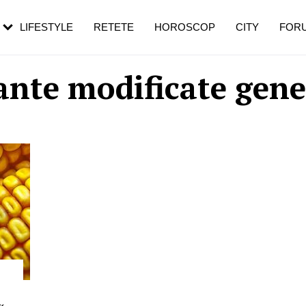
rezești mai des
Cât durează, cum te pregătești și cât
i în vârstă
de dureroasă este investigația
LIFESTYLE
RETETE
HOROSCOP
CITY
FOR
ante modificate gene