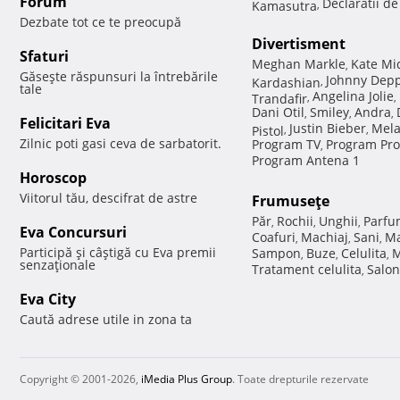
Forum
Declaratii d
Kamasutra
,
Dezbate tot ce te preocupă
Divertisment
Sfaturi
Meghan Markle
Kate Mi
,
Găseşte răspunsuri la întrebările
Johnny Dep
Kardashian
,
tale
Angelina Jolie
Trandafir
,
,
Dani Otil
Smiley
Andra
,
,
,
Felicitari Eva
Justin Bieber
Mela
Pistol
,
,
Zilnic poti gasi ceva de sarbatorit.
Program TV
Program Pro
,
Program Antena 1
Horoscop
Viitorul tău, descifrat de astre
Frumuseţe
Păr
Rochii
Unghii
Parfu
,
,
,
Eva Concursuri
Coafuri
Machiaj
Sani
Ma
,
,
,
Participă şi câştigă cu Eva premii
Sampon
Buze
Celulita
M
,
,
,
senzaţionale
Tratament celulita
Salon
,
Eva City
Caută adrese utile in zona ta
Copyright © 2001-2026,
iMedia Plus Group
. Toate drepturile rezervate