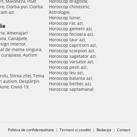
rt
Maioneza
Pilaf
Horoscop dragoste
,
,
,
,
re
Ciorba pui
Ciorba
Horoscop chinezesc
,
,
,
am azi
Astrologie
,
Horoscop lunar
,
Horoscop rac azi
,
lie
Horoscop gemeni azi
,
rie
Amenajari
,
Horoscop fecioara azi
,
ila
Canapele
,
,
Horoscop taur azi
,
sign interior
,
Horoscop capricorn azi
,
nal de mama singura
,
Horoscop scorpion azi
,
 curajoase
Autism
,
Horoscop sagetator azi
,
Horoscop varsator azi
,
Horoscop pesti azi
,
Horoscop leu azi
,
rviu
Stirea zilei
Tema
,
,
Horoscop balanta azi
,
in autism
Despărţiri
,
Horoscop berbec azi
,
 Bune
Covid-19
,
,
Horoscop saptamanal
Politica de confidențialitate
|
Termeni si conditii
|
Redacţia
|
Contact