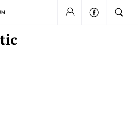
Nu ai cont?
Inregistreaza-
UM
tic