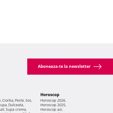
Aboneaza-te la newsletter
Horoscop
e
Ciorba
Peste
Sos
Horoscop 2026
,
,
,
,
,
Supa
Dulceata
Horoscop 2025
,
,
,
ail
Supa crema
Horoscop azi
,
,
,