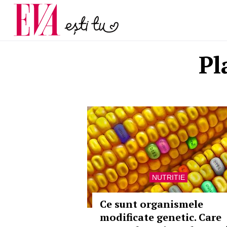
și 60 de ani. De ce te t
Carieră
pe măsură ce înaintez
Actualitate
Pl
NUTRITIE
Ce sunt organismele
modificate genetic. Care