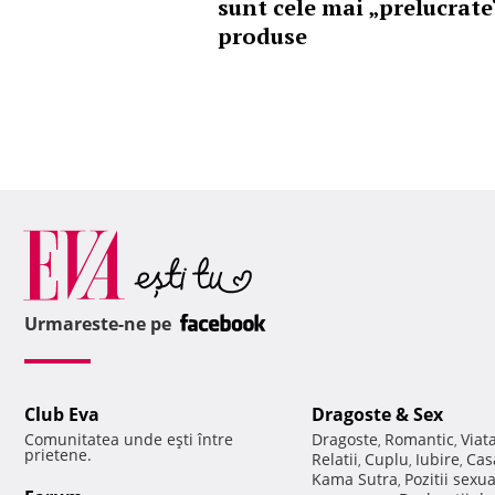
sunt cele mai „prelucrate
produse
Urmareste-ne pe
Club Eva
Dragoste & Sex
Comunitatea unde eşti între
Dragoste
Romantic
Viat
,
,
prietene.
Relatii
Cuplu
Iubire
Cas
,
,
,
Kama Sutra
Pozitii sexu
,