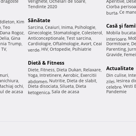
e dragoste
Verighete
Ochelari de soare
Aperitive
Dese
,
,
,
Tendinte 2020
Ciorba perisoa
Ce manc
burta
,
Sănătate
ddleton
Kim
,
Casă şi fami
p
Teo
Sarcina
Ceaiuri
Inima
Psihologie
,
,
,
,
,
Dana Rogoz
Ginecologie
Stomatologie
Colesterol
Mobila bucata
,
,
,
,
Delia
Gina
Anticonceptionale
Test sarcina
Mob
,
,
,
interioare
,
nia Trump
Cardiologie
Oftalmologie
Avort
Ceai
Dormitoare
De
,
,
,
,
,
 TV
HIV
Ortopedie
Psihiatrie
Parenting
Jur
,
verde
,
,
,
,
Gravide
Femei
,
Dietă & Fitness
Actualitate
Diete
Fitness
Dieta Dukan
Relaxare
,
,
,
,
muri
Yoga
Intretinere
Aerobic
Exercitii
Din culise
Inte
,
,
,
,
,
nichiura
Nutritie
Dieta de slabit
Iesirea d
,
abdomen
,
,
,
zilei
,
achiaj ochi
Dieta disociata
Silueta
Dieta
Vesti
,
,
,
celebre
,
ul de acasa
Sala de acasa
Pandemie
ketogenica
,