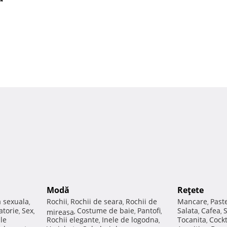
“
Modă
Reţete
a sexuala
Rochii
Rochii de seara
Rochii de
Mancare
Past
,
,
,
,
atorie
Sex
Costume de baie
Pantofi
Salata
Cafea
,
,
mireasa
,
,
,
,
,
ale
Rochii elegante
Inele de logodna
Tocanita
Cockt
,
,
,