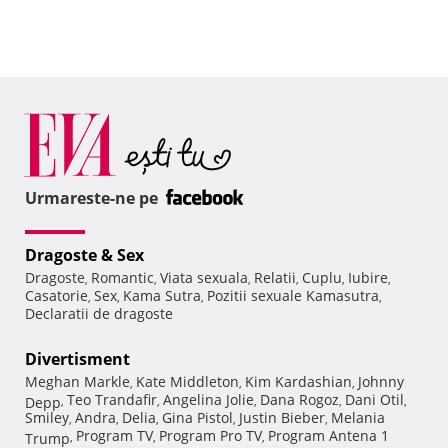
Urmareste-ne pe
Dragoste & Sex
Dragoste
Romantic
Viata sexuala
Relatii
Cuplu
Iubire
,
,
,
,
,
,
Casatorie
Sex
Kama Sutra
Pozitii sexuale Kamasutra
,
,
,
,
Declaratii de dragoste
Divertisment
Meghan Markle
Kate Middleton
Kim Kardashian
Johnny
,
,
,
Teo Trandafir
Angelina Jolie
Dana Rogoz
Dani Otil
Depp
,
,
,
,
,
Smiley
Andra
Delia
Gina Pistol
Justin Bieber
Melania
,
,
,
,
,
Program TV
Program Pro TV
Program Antena 1
Trump
,
,
,