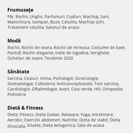
Frumuseţe
Păr
Rochii
Unghii
Parfumuri
Coafuri
Machiaj
Sani
,
,
,
,
,
,
,
Manichiura
Sampon
Buze
Celulita
Machiaj ochi
,
,
,
,
,
Tratament celulita
Salonul de acasa
,
Modă
Rochii
Rochii de seara
Rochii de mireasa
Costume de baie
,
,
,
,
Pantofi
Rochii elegante
Inele de logodna
Verighete
,
,
,
,
Ochelari de soare
Tendinte 2020
,
Sănătate
Sarcina
Ceaiuri
Inima
Psihologie
Ginecologie
,
,
,
,
,
Stomatologie
Colesterol
Anticonceptionale
Test sarcina
,
,
,
,
Cardiologie
Oftalmologie
Avort
Ceai verde
HIV
Ortopedie
,
,
,
,
,
,
Psihiatrie
Dietă & Fitness
Diete
Fitness
Dieta Dukan
Relaxare
Yoga
Intretinere
,
,
,
,
,
,
Aerobic
Exercitii abdomen
Nutritie
Dieta de slabit
Dieta
,
,
,
,
Silueta
Dieta ketogenica
Sala de acasa
disociata
,
,
,