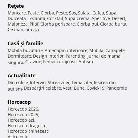
Reţete
Mancare
Paste
Ciorba
Peste
Sos
Salata
Cafea
Supa
,
,
,
,
,
,
,
,
Dulceata
Tocanita
Cocktail
Supa crema
Aperitive
Desert
,
,
,
,
,
,
Maioneza
Pilaf
Ciorba perisoare
Ciorba pui
Ciorba burta
,
,
,
,
,
Ce mancam azi
Casă şi familie
Mobila bucatarie
Amenajari interioare
Mobila
Canapele
,
,
,
,
Dormitoare
Design interior
Parenting
Jurnal de mama
,
,
,
Gravide
Femei curajoase
Autism
singura
,
,
,
Actualitate
Din culise
Interviu
Stirea zilei
Tema zilei
Iesirea din
,
,
,
,
Despărţiri celebre
Vesti Bune
Covid-19
Pandemie
autism
,
,
,
,
Horoscop
Horoscop 2026
,
Horoscop 2025
,
Horoscop azi
,
Horoscop dragoste
,
Horoscop chinezesc
,
Astrologie
,