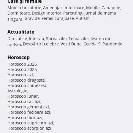
Casă şi familie
Mobila bucatarie
Amenajari interioare
Mobila
Canapele
,
,
,
,
Dormitoare
Design interior
Parenting
Jurnal de mama
,
,
,
Gravide
Femei curajoase
Autism
singura
,
,
,
Actualitate
Din culise
Interviu
Stirea zilei
Tema zilei
Iesirea din
,
,
,
,
Despărţiri celebre
Vesti Bune
Covid-19
Pandemie
autism
,
,
,
,
Horoscop
Horoscop 2026
,
Horoscop 2025
,
Horoscop azi
,
Horoscop dragoste
,
Horoscop chinezesc
,
Astrologie
,
Horoscop lunar
,
Horoscop rac azi
,
Horoscop gemeni azi
,
Horoscop fecioara azi
,
Horoscop taur azi
,
Horoscop capricorn azi
,
Horoscop scorpion azi
,