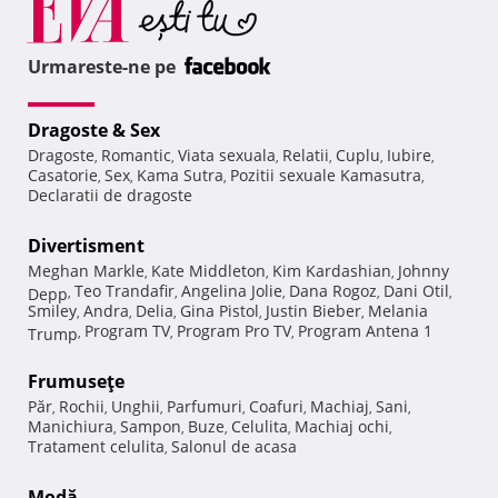
Urmareste-ne pe
Dragoste & Sex
Dragoste
Romantic
Viata sexuala
Relatii
Cuplu
Iubire
,
,
,
,
,
,
Casatorie
Sex
Kama Sutra
Pozitii sexuale Kamasutra
,
,
,
,
Declaratii de dragoste
Divertisment
Meghan Markle
Kate Middleton
Kim Kardashian
Johnny
,
,
,
Teo Trandafir
Angelina Jolie
Dana Rogoz
Dani Otil
Depp
,
,
,
,
,
Smiley
Andra
Delia
Gina Pistol
Justin Bieber
Melania
,
,
,
,
,
Program TV
Program Pro TV
Program Antena 1
Trump
,
,
,
Frumuseţe
Păr
Rochii
Unghii
Parfumuri
Coafuri
Machiaj
Sani
,
,
,
,
,
,
,
Manichiura
Sampon
Buze
Celulita
Machiaj ochi
,
,
,
,
,
Tratament celulita
Salonul de acasa
,
Modă