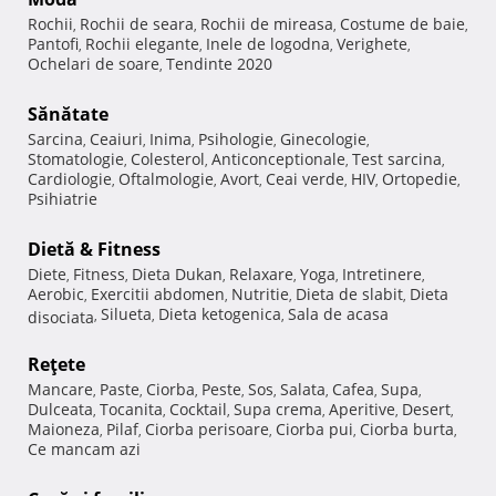
Rochii
Rochii de seara
Rochii de mireasa
Costume de baie
,
,
,
,
Pantofi
Rochii elegante
Inele de logodna
Verighete
,
,
,
,
Ochelari de soare
Tendinte 2020
,
Sănătate
Sarcina
Ceaiuri
Inima
Psihologie
Ginecologie
,
,
,
,
,
Stomatologie
Colesterol
Anticonceptionale
Test sarcina
,
,
,
,
Cardiologie
Oftalmologie
Avort
Ceai verde
HIV
Ortopedie
,
,
,
,
,
,
Psihiatrie
Dietă & Fitness
Diete
Fitness
Dieta Dukan
Relaxare
Yoga
Intretinere
,
,
,
,
,
,
Aerobic
Exercitii abdomen
Nutritie
Dieta de slabit
Dieta
,
,
,
,
Silueta
Dieta ketogenica
Sala de acasa
disociata
,
,
,
Reţete
Mancare
Paste
Ciorba
Peste
Sos
Salata
Cafea
Supa
,
,
,
,
,
,
,
,
Dulceata
Tocanita
Cocktail
Supa crema
Aperitive
Desert
,
,
,
,
,
,
Maioneza
Pilaf
Ciorba perisoare
Ciorba pui
Ciorba burta
,
,
,
,
,
Ce mancam azi