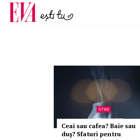
și 60 de ani. De ce te t
Carieră
pe măsură ce înaintez
Actualitate
STIRI
Ceai sau cafea? Baie sau
duş? Sfaturi pentru