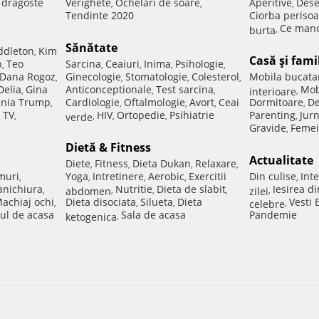
e dragoste
Verighete
Ochelari de soare
Aperitive
Dese
,
,
,
Tendinte 2020
Ciorba perisoa
Ce manc
burta
,
Sănătate
ddleton
Kim
,
Casă şi fami
p
Teo
Sarcina
Ceaiuri
Inima
Psihologie
,
,
,
,
,
Dana Rogoz
Ginecologie
Stomatologie
Colesterol
Mobila bucata
,
,
,
,
Delia
Gina
Anticonceptionale
Test sarcina
Mob
,
,
,
interioare
,
nia Trump
Cardiologie
Oftalmologie
Avort
Ceai
Dormitoare
De
,
,
,
,
,
 TV
HIV
Ortopedie
Psihiatrie
Parenting
Jur
,
verde
,
,
,
,
Gravide
Femei
,
Dietă & Fitness
Actualitate
Diete
Fitness
Dieta Dukan
Relaxare
,
,
,
,
muri
Yoga
Intretinere
Aerobic
Exercitii
Din culise
Inte
,
,
,
,
,
nichiura
Nutritie
Dieta de slabit
Iesirea d
,
abdomen
,
,
,
zilei
,
achiaj ochi
Dieta disociata
Silueta
Dieta
Vesti
,
,
,
celebre
,
ul de acasa
Sala de acasa
Pandemie
ketogenica
,