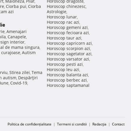
rt
Maioneza
Pilaf
Horoscop dragoste
,
,
,
,
re
Ciorba pui
Ciorba
Horoscop chinezesc
,
,
,
am azi
Astrologie
,
Horoscop lunar
,
Horoscop rac azi
,
lie
Horoscop gemeni azi
,
rie
Amenajari
,
Horoscop fecioara azi
,
ila
Canapele
,
,
Horoscop taur azi
,
sign interior
,
Horoscop capricorn azi
,
nal de mama singura
,
Horoscop scorpion azi
,
 curajoase
Autism
,
Horoscop sagetator azi
,
Horoscop varsator azi
,
Horoscop pesti azi
,
Horoscop leu azi
,
rviu
Stirea zilei
Tema
,
,
Horoscop balanta azi
,
in autism
Despărţiri
,
Horoscop berbec azi
,
 Bune
Covid-19
,
,
Horoscop saptamanal
Politica de confidențialitate
|
Termeni si conditii
|
Redacţia
|
Contact