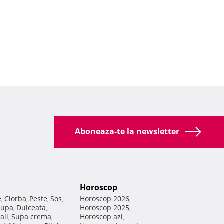
Aboneaza-te la newsletter
Horoscop
e
Ciorba
Peste
Sos
Horoscop 2026
,
,
,
,
,
Supa
Dulceata
Horoscop 2025
,
,
,
ail
Supa crema
Horoscop azi
,
,
,