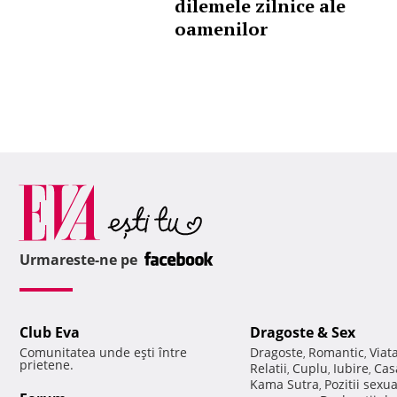
dilemele zilnice ale
oamenilor
Urmareste-ne pe
Club Eva
Dragoste & Sex
Comunitatea unde eşti între
Dragoste
Romantic
Viat
,
,
prietene.
Relatii
Cuplu
Iubire
Cas
,
,
,
Kama Sutra
Pozitii sexu
,