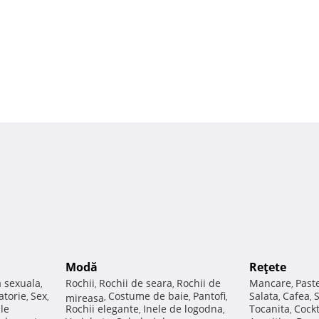
Modă
Reţete
a sexuala
Rochii
Rochii de seara
Rochii de
Mancare
Past
,
,
,
,
atorie
Sex
Costume de baie
Pantofi
Salata
Cafea
,
,
mireasa
,
,
,
,
,
ale
Rochii elegante
Inele de logodna
Tocanita
Cockt
,
,
,