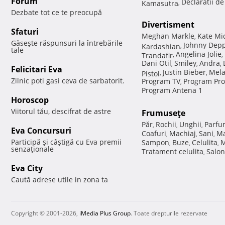
Forum
Declaratii d
Kamasutra
,
Dezbate tot ce te preocupă
Divertisment
Sfaturi
Meghan Markle
Kate Mi
,
Găseşte răspunsuri la întrebările
Johnny Dep
Kardashian
,
tale
Angelina Jolie
Trandafir
,
,
Dani Otil
Smiley
Andra
,
,
,
Felicitari Eva
Justin Bieber
Mela
Pistol
,
,
Zilnic poti gasi ceva de sarbatorit.
Program TV
Program Pro
,
Program Antena 1
Horoscop
Viitorul tău, descifrat de astre
Frumuseţe
Păr
Rochii
Unghii
Parfu
,
,
,
Eva Concursuri
Coafuri
Machiaj
Sani
Ma
,
,
,
Participă şi câştigă cu Eva premii
Sampon
Buze
Celulita
M
,
,
,
senzaţionale
Tratament celulita
Salon
,
Eva City
Caută adrese utile in zona ta
Copyright © 2001-2026,
iMedia Plus Group
. Toate drepturile rezervate