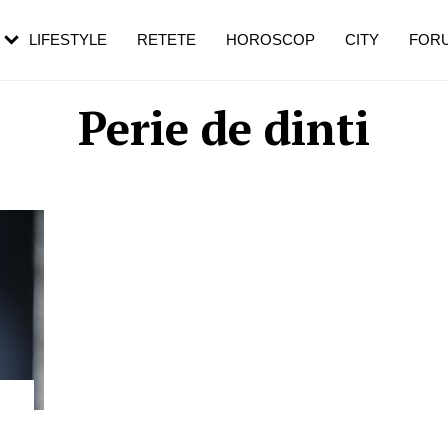
rezești mai des
Cât durează, cum te pregătești și cât
i în vârstă
de dureroasă este investigația
LIFESTYLE
RETETE
HOROSCOP
CITY
FOR
Perie de dinti