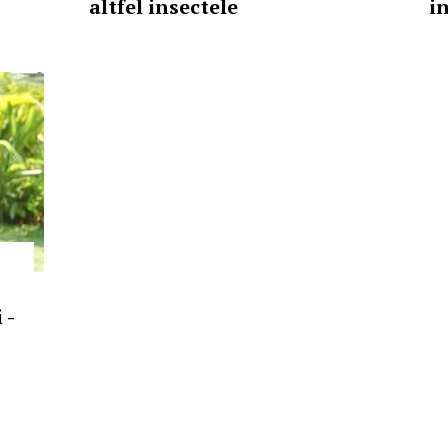
altfel insectele
i
 -