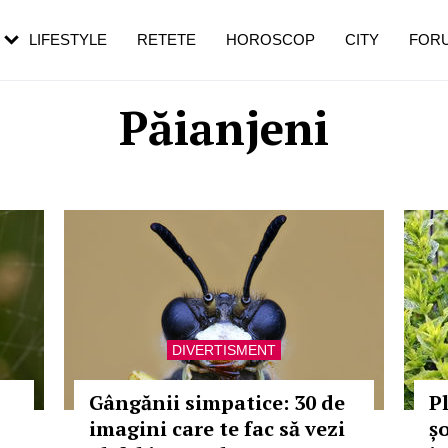
rebui să mergi
și 60 de ani. De ce te trezești mai des
pe măsură ce înaintezi în vârstă
LIFESTYLE
RETETE
HOROSCOP
CITY
FOR
Păianjeni
DIVERTISMENT
Gângănii simpatice: 30 de
P
imagini care te fac să vezi
șo