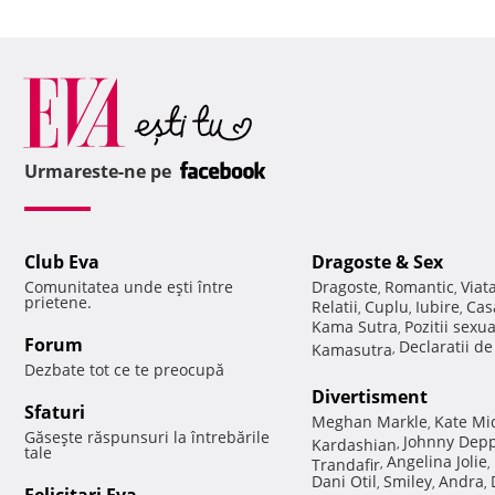
Urmareste-ne pe
Club Eva
Dragoste & Sex
Comunitatea unde eşti între
Dragoste
Romantic
Viat
,
,
prietene.
Relatii
Cuplu
Iubire
Cas
,
,
,
Kama Sutra
Pozitii sexu
,
Forum
Declaratii d
Kamasutra
,
Dezbate tot ce te preocupă
Divertisment
Sfaturi
Meghan Markle
Kate Mi
,
Găseşte răspunsuri la întrebările
Johnny Dep
Kardashian
,
tale
Angelina Jolie
Trandafir
,
,
Dani Otil
Smiley
Andra
,
,
,