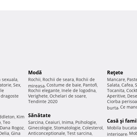
Modă
Reţete
a sexuala
Rochii
Rochii de seara
Rochii de
Mancare
Past
,
,
,
,
atorie
Sex
Costume de baie
Pantofi
Salata
Cafea
,
,
mireasa
,
,
,
,
,
ale
Rochii elegante
Inele de logodna
Tocanita
Cockt
,
,
,
e dragoste
Verighete
Ochelari de soare
Aperitive
Dese
,
,
,
Tendinte 2020
Ciorba perisoa
Ce manc
burta
,
Sănătate
ddleton
Kim
,
Casă şi fami
p
Teo
Sarcina
Ceaiuri
Inima
Psihologie
,
,
,
,
,
Dana Rogoz
Ginecologie
Stomatologie
Colesterol
Mobila bucata
,
,
,
,
Delia
Gina
Anticonceptionale
Test sarcina
Mob
,
,
,
interioare
,