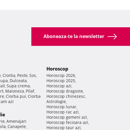
Aboneaza-te la newsletter
Horoscop
e
Ciorba
Peste
Sos
Horoscop 2026
,
,
,
,
,
Supa
Dulceata
Horoscop 2025
,
,
,
ail
Supa crema
Horoscop azi
,
,
,
rt
Maioneza
Pilaf
Horoscop dragoste
,
,
,
,
re
Ciorba pui
Ciorba
Horoscop chinezesc
,
,
,
am azi
Astrologie
,
Horoscop lunar
,
Horoscop rac azi
,
lie
Horoscop gemeni azi
,
rie
Amenajari
,
Horoscop fecioara azi
,
ila
Canapele
,
,
Horoscop taur azi
,