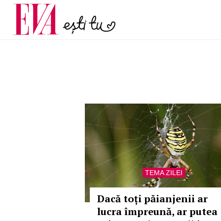
menopauză și când ar t
Carieră
la medic
Actualitate
TEMA ZILEI
Dacă toți păianjenii ar
lucra împreună, ar putea