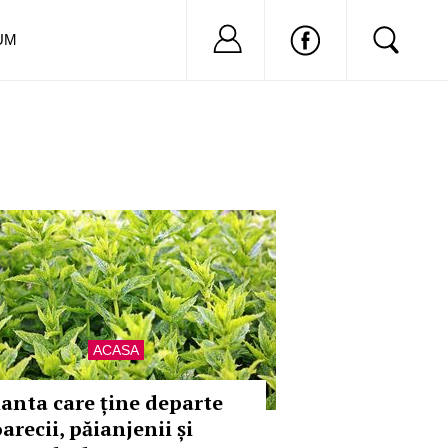
Nu ai cont?
Inregistreaza-
UM
ACASA
lanta care ține departe
arecii, păianjenii și