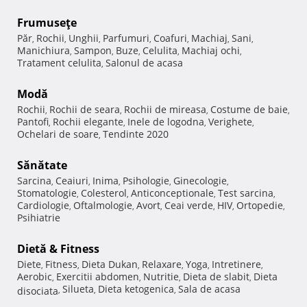
Frumuseţe
Păr
Rochii
Unghii
Parfumuri
Coafuri
Machiaj
Sani
,
,
,
,
,
,
,
Manichiura
Sampon
Buze
Celulita
Machiaj ochi
,
,
,
,
,
Tratament celulita
Salonul de acasa
,
Modă
Rochii
Rochii de seara
Rochii de mireasa
Costume de baie
,
,
,
,
Pantofi
Rochii elegante
Inele de logodna
Verighete
,
,
,
,
Ochelari de soare
Tendinte 2020
,
Sănătate
Sarcina
Ceaiuri
Inima
Psihologie
Ginecologie
,
,
,
,
,
Stomatologie
Colesterol
Anticonceptionale
Test sarcina
,
,
,
,
Cardiologie
Oftalmologie
Avort
Ceai verde
HIV
Ortopedie
,
,
,
,
,
,
Psihiatrie
Dietă & Fitness
Diete
Fitness
Dieta Dukan
Relaxare
Yoga
Intretinere
,
,
,
,
,
,
Aerobic
Exercitii abdomen
Nutritie
Dieta de slabit
Dieta
,
,
,
,
Silueta
Dieta ketogenica
Sala de acasa
disociata
,
,
,