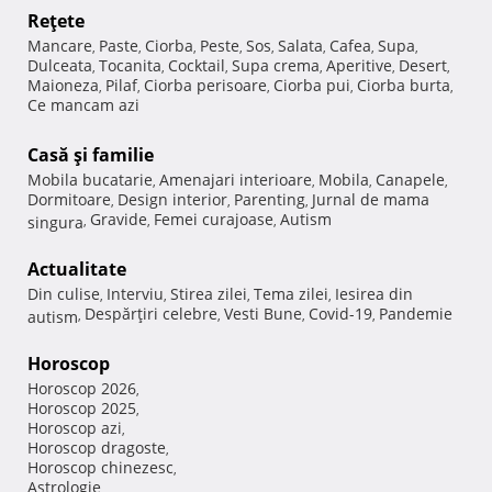
Reţete
Mancare
Paste
Ciorba
Peste
Sos
Salata
Cafea
Supa
,
,
,
,
,
,
,
,
Dulceata
Tocanita
Cocktail
Supa crema
Aperitive
Desert
,
,
,
,
,
,
Maioneza
Pilaf
Ciorba perisoare
Ciorba pui
Ciorba burta
,
,
,
,
,
Ce mancam azi
Casă şi familie
Mobila bucatarie
Amenajari interioare
Mobila
Canapele
,
,
,
,
Dormitoare
Design interior
Parenting
Jurnal de mama
,
,
,
Gravide
Femei curajoase
Autism
singura
,
,
,
Actualitate
Din culise
Interviu
Stirea zilei
Tema zilei
Iesirea din
,
,
,
,
Despărţiri celebre
Vesti Bune
Covid-19
Pandemie
autism
,
,
,
,
Horoscop
Horoscop 2026
,
Horoscop 2025
,
Horoscop azi
,
Horoscop dragoste
,
Horoscop chinezesc
,
Astrologie
,