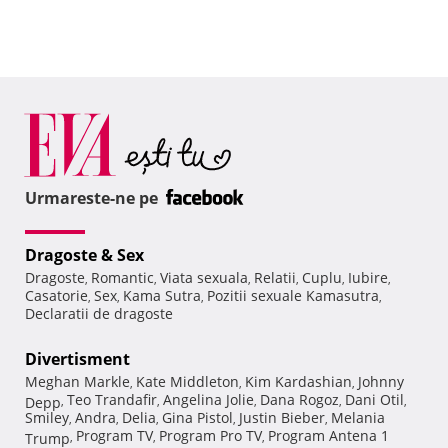
Urmareste-ne pe
Dragoste & Sex
Dragoste
Romantic
Viata sexuala
Relatii
Cuplu
Iubire
,
,
,
,
,
,
Casatorie
Sex
Kama Sutra
Pozitii sexuale Kamasutra
,
,
,
,
Declaratii de dragoste
Divertisment
Meghan Markle
Kate Middleton
Kim Kardashian
Johnny
,
,
,
Teo Trandafir
Angelina Jolie
Dana Rogoz
Dani Otil
Depp
,
,
,
,
,
Smiley
Andra
Delia
Gina Pistol
Justin Bieber
Melania
,
,
,
,
,
Program TV
Program Pro TV
Program Antena 1
Trump
,
,
,