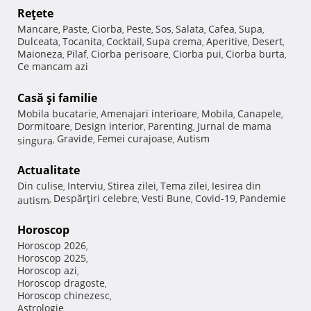
Reţete
Mancare
Paste
Ciorba
Peste
Sos
Salata
Cafea
Supa
,
,
,
,
,
,
,
,
Dulceata
Tocanita
Cocktail
Supa crema
Aperitive
Desert
,
,
,
,
,
,
Maioneza
Pilaf
Ciorba perisoare
Ciorba pui
Ciorba burta
,
,
,
,
,
Ce mancam azi
Casă şi familie
Mobila bucatarie
Amenajari interioare
Mobila
Canapele
,
,
,
,
Dormitoare
Design interior
Parenting
Jurnal de mama
,
,
,
Gravide
Femei curajoase
Autism
singura
,
,
,
Actualitate
Din culise
Interviu
Stirea zilei
Tema zilei
Iesirea din
,
,
,
,
Despărţiri celebre
Vesti Bune
Covid-19
Pandemie
autism
,
,
,
,
Horoscop
Horoscop 2026
,
Horoscop 2025
,
Horoscop azi
,
Horoscop dragoste
,
Horoscop chinezesc
,
Astrologie
,