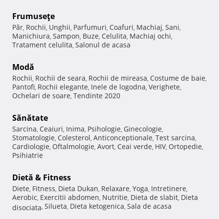
Frumuseţe
Păr
Rochii
Unghii
Parfumuri
Coafuri
Machiaj
Sani
,
,
,
,
,
,
,
Manichiura
Sampon
Buze
Celulita
Machiaj ochi
,
,
,
,
,
Tratament celulita
Salonul de acasa
,
Modă
Rochii
Rochii de seara
Rochii de mireasa
Costume de baie
,
,
,
,
Pantofi
Rochii elegante
Inele de logodna
Verighete
,
,
,
,
Ochelari de soare
Tendinte 2020
,
Sănătate
Sarcina
Ceaiuri
Inima
Psihologie
Ginecologie
,
,
,
,
,
Stomatologie
Colesterol
Anticonceptionale
Test sarcina
,
,
,
,
Cardiologie
Oftalmologie
Avort
Ceai verde
HIV
Ortopedie
,
,
,
,
,
,
Psihiatrie
Dietă & Fitness
Diete
Fitness
Dieta Dukan
Relaxare
Yoga
Intretinere
,
,
,
,
,
,
Aerobic
Exercitii abdomen
Nutritie
Dieta de slabit
Dieta
,
,
,
,
Silueta
Dieta ketogenica
Sala de acasa
disociata
,
,
,