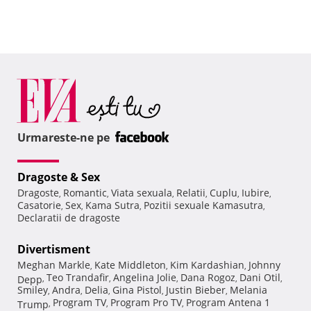
Urmareste-ne pe
Dragoste & Sex
Dragoste
Romantic
Viata sexuala
Relatii
Cuplu
Iubire
,
,
,
,
,
,
Casatorie
Sex
Kama Sutra
Pozitii sexuale Kamasutra
,
,
,
,
Declaratii de dragoste
Divertisment
Meghan Markle
Kate Middleton
Kim Kardashian
Johnny
,
,
,
Teo Trandafir
Angelina Jolie
Dana Rogoz
Dani Otil
Depp
,
,
,
,
,
Smiley
Andra
Delia
Gina Pistol
Justin Bieber
Melania
,
,
,
,
,
Program TV
Program Pro TV
Program Antena 1
Trump
,
,
,