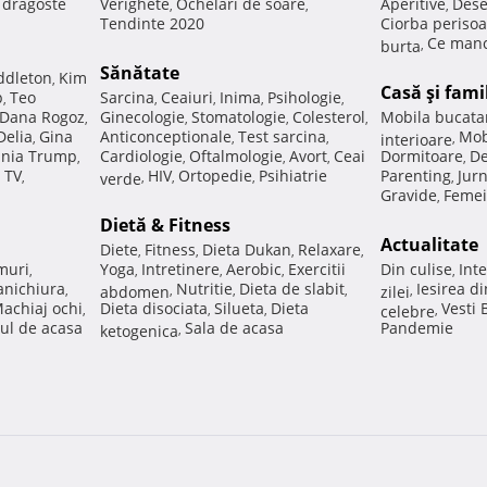
e dragoste
Verighete
Ochelari de soare
Aperitive
Dese
,
,
,
Tendinte 2020
Ciorba perisoa
Ce manc
burta
,
Sănătate
ddleton
Kim
,
Casă şi fami
p
Teo
Sarcina
Ceaiuri
Inima
Psihologie
,
,
,
,
,
Dana Rogoz
Ginecologie
Stomatologie
Colesterol
Mobila bucata
,
,
,
,
Delia
Gina
Anticonceptionale
Test sarcina
Mob
,
,
,
interioare
,
nia Trump
Cardiologie
Oftalmologie
Avort
Ceai
Dormitoare
De
,
,
,
,
,
 TV
HIV
Ortopedie
Psihiatrie
Parenting
Jur
,
verde
,
,
,
,
Gravide
Femei
,
Dietă & Fitness
Actualitate
Diete
Fitness
Dieta Dukan
Relaxare
,
,
,
,
muri
Yoga
Intretinere
Aerobic
Exercitii
Din culise
Inte
,
,
,
,
,
nichiura
Nutritie
Dieta de slabit
Iesirea d
,
abdomen
,
,
,
zilei
,
achiaj ochi
Dieta disociata
Silueta
Dieta
Vesti
,
,
,
celebre
,
ul de acasa
Sala de acasa
Pandemie
ketogenica
,