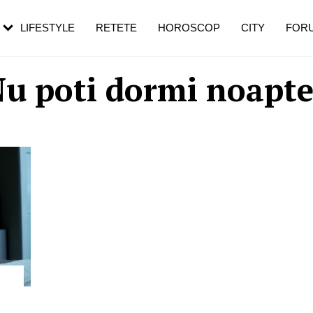
rezești mai des
Cât durează, cum te pregătești și cât
i în vârstă
de dureroasă este investigația
LIFESTYLE
RETETE
HOROSCOP
CITY
FOR
u poti dormi noapt