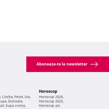
Aboneaza-te la newsletter
Horoscop
e
Ciorba
Peste
Sos
Horoscop 2026
,
,
,
,
,
Supa
Dulceata
Horoscop 2025
,
,
,
ail
Supa crema
Horoscop azi
,
,
,