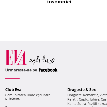
insomniei
Urmareste-ne pe
Club Eva
Dragoste & Sex
Comunitatea unde eşti între
Dragoste
Romantic
Viat
,
,
prietene.
Relatii
Cuplu
Iubire
Cas
,
,
,
Kama Sutra
Pozitii sexu
,