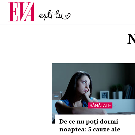
și 60 de ani. De ce te t
Carieră
pe măsură ce înaintez
Actualitate
N
SĂNĂTATE
De ce nu poți dormi
noaptea: 5 cauze ale