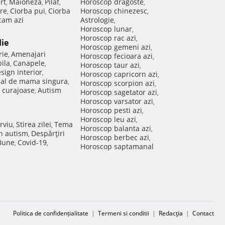
rt
Maioneza
Pilaf
Horoscop dragoste
,
,
,
,
re
Ciorba pui
Ciorba
Horoscop chinezesc
,
,
,
am azi
Astrologie
,
Horoscop lunar
,
Horoscop rac azi
,
lie
Horoscop gemeni azi
,
rie
Amenajari
,
Horoscop fecioara azi
,
ila
Canapele
,
,
Horoscop taur azi
,
sign interior
,
Horoscop capricorn azi
,
nal de mama singura
,
Horoscop scorpion azi
,
 curajoase
Autism
,
Horoscop sagetator azi
,
Horoscop varsator azi
,
Horoscop pesti azi
,
Horoscop leu azi
,
rviu
Stirea zilei
Tema
,
,
Horoscop balanta azi
,
in autism
Despărţiri
,
Horoscop berbec azi
,
 Bune
Covid-19
,
,
Horoscop saptamanal
Politica de confidențialitate
|
Termeni si conditii
|
Redacţia
|
Contact