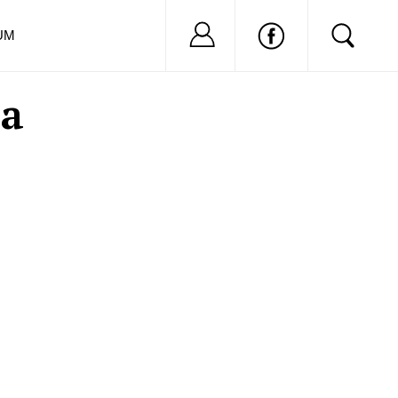
Nu ai cont?
Inregistreaza-
UM
ea