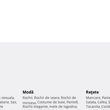
Modă
Reţete
a sexuala
Rochii
Rochii de seara
Rochii de
Mancare
Past
,
,
,
,
atorie
Sex
Costume de baie
Pantofi
Salata
Cafea
,
,
mireasa
,
,
,
,
,
ale
Rochii elegante
Inele de logodna
Tocanita
Cockt
,
,
,