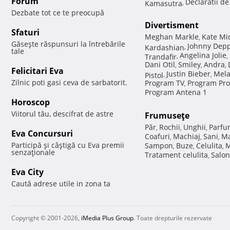
Forum
Declaratii d
Kamasutra
,
Dezbate tot ce te preocupă
Divertisment
Sfaturi
Meghan Markle
Kate Mi
,
Găseşte răspunsuri la întrebările
Johnny Dep
Kardashian
,
tale
Angelina Jolie
Trandafir
,
,
Dani Otil
Smiley
Andra
,
,
,
Felicitari Eva
Justin Bieber
Mela
Pistol
,
,
Zilnic poti gasi ceva de sarbatorit.
Program TV
Program Pro
,
Program Antena 1
Horoscop
Viitorul tău, descifrat de astre
Frumuseţe
Păr
Rochii
Unghii
Parfu
,
,
,
Eva Concursuri
Coafuri
Machiaj
Sani
Ma
,
,
,
Participă şi câştigă cu Eva premii
Sampon
Buze
Celulita
M
,
,
,
senzaţionale
Tratament celulita
Salon
,
Eva City
Caută adrese utile in zona ta
Copyright © 2001-2026,
iMedia Plus Group
. Toate drepturile rezervate