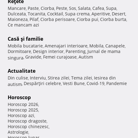
Reţete
Mancare
Paste
Ciorba
Peste
Sos
Salata
Cafea
Supa
,
,
,
,
,
,
,
,
Dulceata
Tocanita
Cocktail
Supa crema
Aperitive
Desert
,
,
,
,
,
,
Maioneza
Pilaf
Ciorba perisoare
Ciorba pui
Ciorba burta
,
,
,
,
,
Ce mancam azi
Casă şi familie
Mobila bucatarie
Amenajari interioare
Mobila
Canapele
,
,
,
,
Dormitoare
Design interior
Parenting
Jurnal de mama
,
,
,
Gravide
Femei curajoase
Autism
singura
,
,
,
Actualitate
Din culise
Interviu
Stirea zilei
Tema zilei
Iesirea din
,
,
,
,
Despărţiri celebre
Vesti Bune
Covid-19
Pandemie
autism
,
,
,
,
Horoscop
Horoscop 2026
,
Horoscop 2025
,
Horoscop azi
,
Horoscop dragoste
,
Horoscop chinezesc
,
Astrologie
,
Horoscop lunar
,