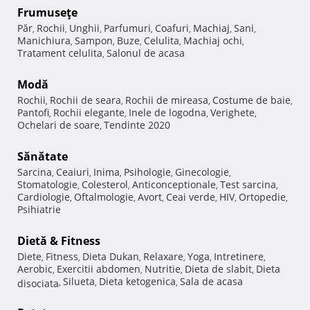
Frumuseţe
Păr
Rochii
Unghii
Parfumuri
Coafuri
Machiaj
Sani
,
,
,
,
,
,
,
Manichiura
Sampon
Buze
Celulita
Machiaj ochi
,
,
,
,
,
Tratament celulita
Salonul de acasa
,
Modă
Rochii
Rochii de seara
Rochii de mireasa
Costume de baie
,
,
,
,
Pantofi
Rochii elegante
Inele de logodna
Verighete
,
,
,
,
Ochelari de soare
Tendinte 2020
,
Sănătate
Sarcina
Ceaiuri
Inima
Psihologie
Ginecologie
,
,
,
,
,
Stomatologie
Colesterol
Anticonceptionale
Test sarcina
,
,
,
,
Cardiologie
Oftalmologie
Avort
Ceai verde
HIV
Ortopedie
,
,
,
,
,
,
Psihiatrie
Dietă & Fitness
Diete
Fitness
Dieta Dukan
Relaxare
Yoga
Intretinere
,
,
,
,
,
,
Aerobic
Exercitii abdomen
Nutritie
Dieta de slabit
Dieta
,
,
,
,
Silueta
Dieta ketogenica
Sala de acasa
disociata
,
,
,