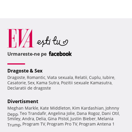
Urmareste-ne pe
Dragoste & Sex
Dragoste
Romantic
Viata sexuala
Relatii
Cuplu
Iubire
,
,
,
,
,
,
Casatorie
Sex
Kama Sutra
Pozitii sexuale Kamasutra
,
,
,
,
Declaratii de dragoste
Divertisment
Meghan Markle
Kate Middleton
Kim Kardashian
Johnny
,
,
,
Teo Trandafir
Angelina Jolie
Dana Rogoz
Dani Otil
Depp
,
,
,
,
,
Smiley
Andra
Delia
Gina Pistol
Justin Bieber
Melania
,
,
,
,
,
Program TV
Program Pro TV
Program Antena 1
Trump
,
,
,