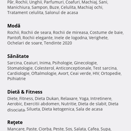
Păr
Rochii
Unghii
Parfumuri
Coafuri
Machiaj
Sani
,
,
,
,
,
,
,
Manichiura
Sampon
Buze
Celulita
Machiaj ochi
,
,
,
,
,
Tratament celulita
Salonul de acasa
,
Modă
Rochii
Rochii de seara
Rochii de mireasa
Costume de baie
,
,
,
,
Pantofi
Rochii elegante
Inele de logodna
Verighete
,
,
,
,
Ochelari de soare
Tendinte 2020
,
Sănătate
Sarcina
Ceaiuri
Inima
Psihologie
Ginecologie
,
,
,
,
,
Stomatologie
Colesterol
Anticonceptionale
Test sarcina
,
,
,
,
Cardiologie
Oftalmologie
Avort
Ceai verde
HIV
Ortopedie
,
,
,
,
,
,
Psihiatrie
Dietă & Fitness
Diete
Fitness
Dieta Dukan
Relaxare
Yoga
Intretinere
,
,
,
,
,
,
Aerobic
Exercitii abdomen
Nutritie
Dieta de slabit
Dieta
,
,
,
,
Silueta
Dieta ketogenica
Sala de acasa
disociata
,
,
,
Reţete
Mancare
Paste
Ciorba
Peste
Sos
Salata
Cafea
Supa
,
,
,
,
,
,
,
,