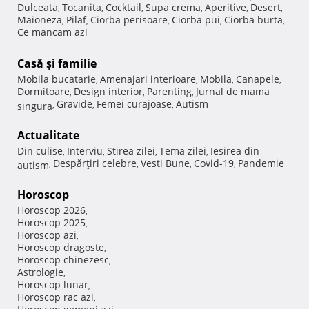
Dulceata
Tocanita
Cocktail
Supa crema
Aperitive
Desert
,
,
,
,
,
,
Maioneza
Pilaf
Ciorba perisoare
Ciorba pui
Ciorba burta
,
,
,
,
,
Ce mancam azi
Casă şi familie
Mobila bucatarie
Amenajari interioare
Mobila
Canapele
,
,
,
,
Dormitoare
Design interior
Parenting
Jurnal de mama
,
,
,
Gravide
Femei curajoase
Autism
singura
,
,
,
Actualitate
Din culise
Interviu
Stirea zilei
Tema zilei
Iesirea din
,
,
,
,
Despărţiri celebre
Vesti Bune
Covid-19
Pandemie
autism
,
,
,
,
Horoscop
Horoscop 2026
,
Horoscop 2025
,
Horoscop azi
,
Horoscop dragoste
,
Horoscop chinezesc
,
Astrologie
,
Horoscop lunar
,
Horoscop rac azi
,