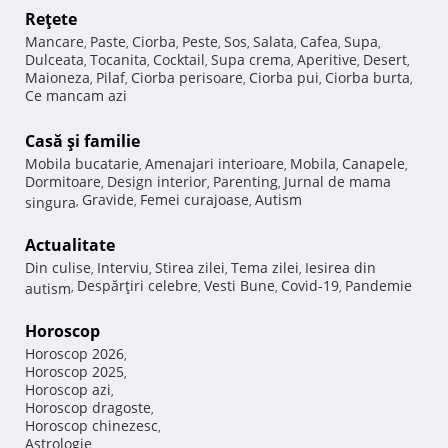
Reţete
Mancare
Paste
Ciorba
Peste
Sos
Salata
Cafea
Supa
,
,
,
,
,
,
,
,
Dulceata
Tocanita
Cocktail
Supa crema
Aperitive
Desert
,
,
,
,
,
,
Maioneza
Pilaf
Ciorba perisoare
Ciorba pui
Ciorba burta
,
,
,
,
,
Ce mancam azi
Casă şi familie
Mobila bucatarie
Amenajari interioare
Mobila
Canapele
,
,
,
,
Dormitoare
Design interior
Parenting
Jurnal de mama
,
,
,
Gravide
Femei curajoase
Autism
singura
,
,
,
Actualitate
Din culise
Interviu
Stirea zilei
Tema zilei
Iesirea din
,
,
,
,
Despărţiri celebre
Vesti Bune
Covid-19
Pandemie
autism
,
,
,
,
Horoscop
Horoscop 2026
,
Horoscop 2025
,
Horoscop azi
,
Horoscop dragoste
,
Horoscop chinezesc
,
Astrologie
,