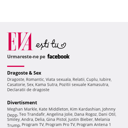
Urmareste-ne pe
Dragoste & Sex
Dragoste
Romantic
Viata sexuala
Relatii
Cuplu
Iubire
,
,
,
,
,
,
Casatorie
Sex
Kama Sutra
Pozitii sexuale Kamasutra
,
,
,
,
Declaratii de dragoste
Divertisment
Meghan Markle
Kate Middleton
Kim Kardashian
Johnny
,
,
,
Teo Trandafir
Angelina Jolie
Dana Rogoz
Dani Otil
Depp
,
,
,
,
,
Smiley
Andra
Delia
Gina Pistol
Justin Bieber
Melania
,
,
,
,
,
Program TV
Program Pro TV
Program Antena 1
Trump
,
,
,