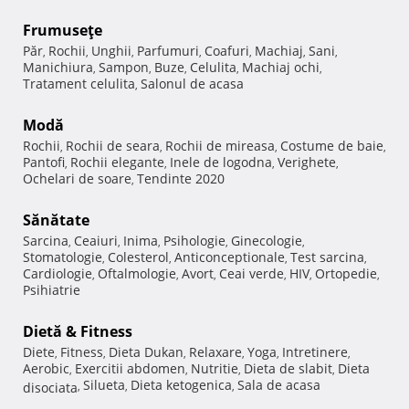
Frumuseţe
Păr
Rochii
Unghii
Parfumuri
Coafuri
Machiaj
Sani
,
,
,
,
,
,
,
Manichiura
Sampon
Buze
Celulita
Machiaj ochi
,
,
,
,
,
Tratament celulita
Salonul de acasa
,
Modă
Rochii
Rochii de seara
Rochii de mireasa
Costume de baie
,
,
,
,
Pantofi
Rochii elegante
Inele de logodna
Verighete
,
,
,
,
Ochelari de soare
Tendinte 2020
,
Sănătate
Sarcina
Ceaiuri
Inima
Psihologie
Ginecologie
,
,
,
,
,
Stomatologie
Colesterol
Anticonceptionale
Test sarcina
,
,
,
,
Cardiologie
Oftalmologie
Avort
Ceai verde
HIV
Ortopedie
,
,
,
,
,
,
Psihiatrie
Dietă & Fitness
Diete
Fitness
Dieta Dukan
Relaxare
Yoga
Intretinere
,
,
,
,
,
,
Aerobic
Exercitii abdomen
Nutritie
Dieta de slabit
Dieta
,
,
,
,
Silueta
Dieta ketogenica
Sala de acasa
disociata
,
,
,