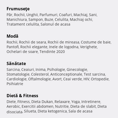
Frumuseţe
Păr
Rochii
Unghii
Parfumuri
Coafuri
Machiaj
Sani
,
,
,
,
,
,
,
Manichiura
Sampon
Buze
Celulita
Machiaj ochi
,
,
,
,
,
Tratament celulita
Salonul de acasa
,
Modă
Rochii
Rochii de seara
Rochii de mireasa
Costume de baie
,
,
,
,
Pantofi
Rochii elegante
Inele de logodna
Verighete
,
,
,
,
Ochelari de soare
Tendinte 2020
,
Sănătate
Sarcina
Ceaiuri
Inima
Psihologie
Ginecologie
,
,
,
,
,
Stomatologie
Colesterol
Anticonceptionale
Test sarcina
,
,
,
,
Cardiologie
Oftalmologie
Avort
Ceai verde
HIV
Ortopedie
,
,
,
,
,
,
Psihiatrie
Dietă & Fitness
Diete
Fitness
Dieta Dukan
Relaxare
Yoga
Intretinere
,
,
,
,
,
,
Aerobic
Exercitii abdomen
Nutritie
Dieta de slabit
Dieta
,
,
,
,
Silueta
Dieta ketogenica
Sala de acasa
disociata
,
,
,