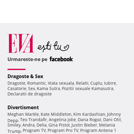
Urmareste-ne pe
Dragoste & Sex
Dragoste
Romantic
Viata sexuala
Relatii
Cuplu
Iubire
,
,
,
,
,
,
Casatorie
Sex
Kama Sutra
Pozitii sexuale Kamasutra
,
,
,
,
Declaratii de dragoste
Divertisment
Meghan Markle
Kate Middleton
Kim Kardashian
Johnny
,
,
,
Teo Trandafir
Angelina Jolie
Dana Rogoz
Dani Otil
Depp
,
,
,
,
,
Smiley
Andra
Delia
Gina Pistol
Justin Bieber
Melania
,
,
,
,
,
Program TV
Program Pro TV
Program Antena 1
Trump
,
,
,