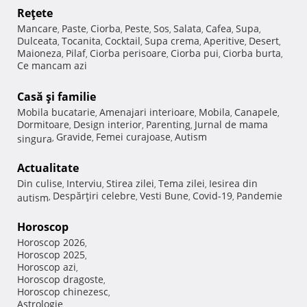
Reţete
Mancare
Paste
Ciorba
Peste
Sos
Salata
Cafea
Supa
,
,
,
,
,
,
,
,
Dulceata
Tocanita
Cocktail
Supa crema
Aperitive
Desert
,
,
,
,
,
,
Maioneza
Pilaf
Ciorba perisoare
Ciorba pui
Ciorba burta
,
,
,
,
,
Ce mancam azi
Casă şi familie
Mobila bucatarie
Amenajari interioare
Mobila
Canapele
,
,
,
,
Dormitoare
Design interior
Parenting
Jurnal de mama
,
,
,
Gravide
Femei curajoase
Autism
singura
,
,
,
Actualitate
Din culise
Interviu
Stirea zilei
Tema zilei
Iesirea din
,
,
,
,
Despărţiri celebre
Vesti Bune
Covid-19
Pandemie
autism
,
,
,
,
Horoscop
Horoscop 2026
,
Horoscop 2025
,
Horoscop azi
,
Horoscop dragoste
,
Horoscop chinezesc
,
Astrologie
,