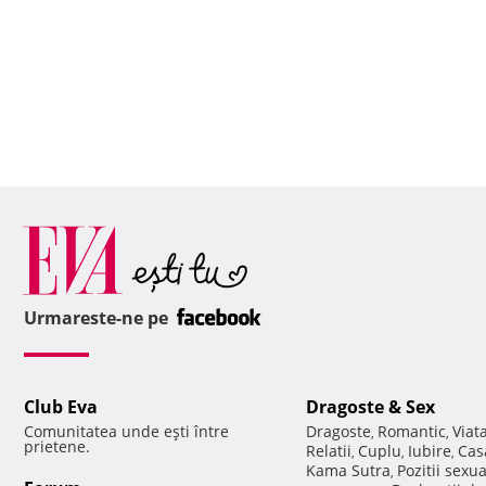
Urmareste-ne pe
Club Eva
Dragoste & Sex
Comunitatea unde eşti între
Dragoste
Romantic
Viat
,
,
prietene.
Relatii
Cuplu
Iubire
Cas
,
,
,
Kama Sutra
Pozitii sexu
,