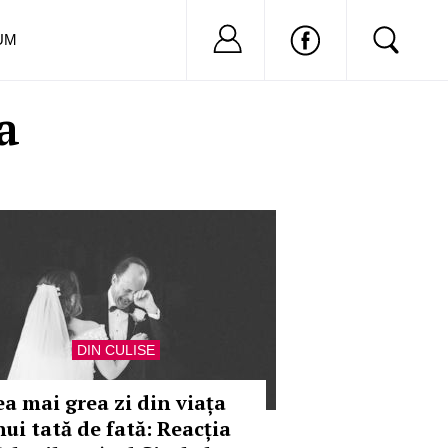
Nu ai cont?
Inregistreaza-
UM
a
DIN CULISE
ea mai grea zi din viața
nui tată de fată: Reacția