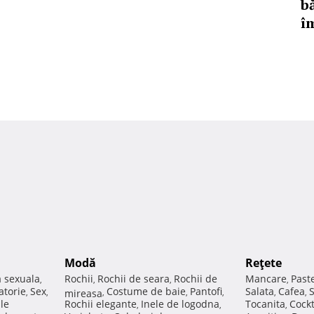
bă
î
Modă
Reţete
a sexuala
Rochii
Rochii de seara
Rochii de
Mancare
Past
,
,
,
,
atorie
Sex
Costume de baie
Pantofi
Salata
Cafea
,
,
mireasa
,
,
,
,
,
ale
Rochii elegante
Inele de logodna
Tocanita
Cockt
,
,
,