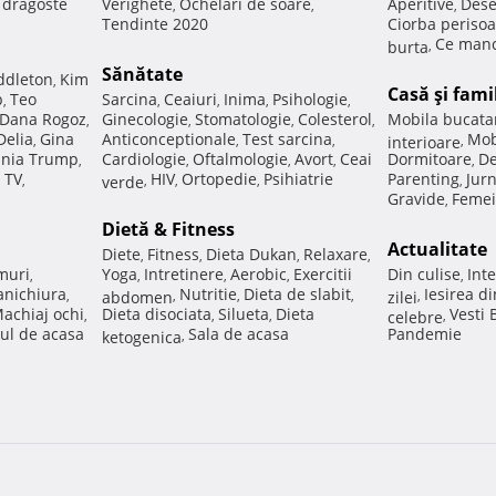
e dragoste
Verighete
Ochelari de soare
Aperitive
Dese
,
,
,
Tendinte 2020
Ciorba perisoa
Ce manc
burta
,
Sănătate
ddleton
Kim
,
Casă şi fami
p
Teo
Sarcina
Ceaiuri
Inima
Psihologie
,
,
,
,
,
Dana Rogoz
Ginecologie
Stomatologie
Colesterol
Mobila bucata
,
,
,
,
Delia
Gina
Anticonceptionale
Test sarcina
Mob
,
,
,
interioare
,
nia Trump
Cardiologie
Oftalmologie
Avort
Ceai
Dormitoare
De
,
,
,
,
,
 TV
HIV
Ortopedie
Psihiatrie
Parenting
Jur
,
verde
,
,
,
,
Gravide
Femei
,
Dietă & Fitness
Actualitate
Diete
Fitness
Dieta Dukan
Relaxare
,
,
,
,
muri
Yoga
Intretinere
Aerobic
Exercitii
Din culise
Inte
,
,
,
,
,
nichiura
Nutritie
Dieta de slabit
Iesirea d
,
abdomen
,
,
,
zilei
,
achiaj ochi
Dieta disociata
Silueta
Dieta
Vesti
,
,
,
celebre
,
ul de acasa
Sala de acasa
Pandemie
ketogenica
,