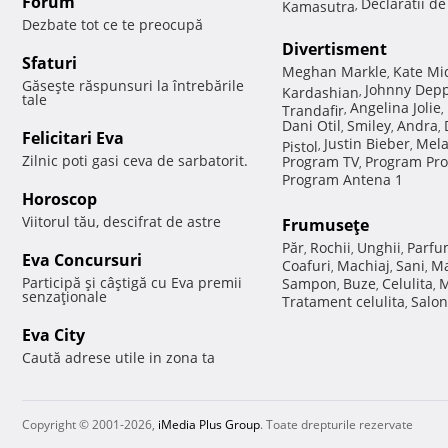
Forum
Declaratii d
Kamasutra
,
Dezbate tot ce te preocupă
Divertisment
Sfaturi
Meghan Markle
Kate Mi
,
Găseşte răspunsuri la întrebările
Johnny Dep
Kardashian
,
tale
Angelina Jolie
Trandafir
,
,
Dani Otil
Smiley
Andra
,
,
,
Felicitari Eva
Justin Bieber
Mela
Pistol
,
,
Zilnic poti gasi ceva de sarbatorit.
Program TV
Program Pro
,
Program Antena 1
Horoscop
Viitorul tău, descifrat de astre
Frumuseţe
Păr
Rochii
Unghii
Parfu
,
,
,
Eva Concursuri
Coafuri
Machiaj
Sani
Ma
,
,
,
Participă şi câştigă cu Eva premii
Sampon
Buze
Celulita
M
,
,
,
senzaţionale
Tratament celulita
Salon
,
Eva City
Caută adrese utile in zona ta
Copyright © 2001-2026,
iMedia Plus Group
. Toate drepturile rezervate