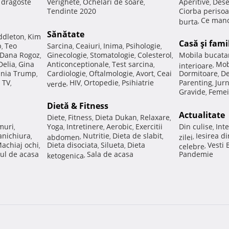
e dragoste
Verighete
Ochelari de soare
Aperitive
Dese
,
,
,
Tendinte 2020
Ciorba perisoa
Ce manc
burta
,
Sănătate
ddleton
Kim
,
Casă şi fami
p
Teo
Sarcina
Ceaiuri
Inima
Psihologie
,
,
,
,
,
Dana Rogoz
Ginecologie
Stomatologie
Colesterol
Mobila bucata
,
,
,
,
Delia
Gina
Anticonceptionale
Test sarcina
Mob
,
,
,
interioare
,
nia Trump
Cardiologie
Oftalmologie
Avort
Ceai
Dormitoare
De
,
,
,
,
,
 TV
HIV
Ortopedie
Psihiatrie
Parenting
Jur
,
verde
,
,
,
,
Gravide
Femei
,
Dietă & Fitness
Actualitate
Diete
Fitness
Dieta Dukan
Relaxare
,
,
,
,
muri
Yoga
Intretinere
Aerobic
Exercitii
Din culise
Inte
,
,
,
,
,
nichiura
Nutritie
Dieta de slabit
Iesirea d
,
abdomen
,
,
,
zilei
,
achiaj ochi
Dieta disociata
Silueta
Dieta
Vesti
,
,
,
celebre
,
ul de acasa
Sala de acasa
Pandemie
ketogenica
,