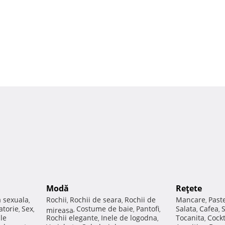
Modă
Reţete
a sexuala
Rochii
Rochii de seara
Rochii de
Mancare
Past
,
,
,
,
atorie
Sex
Costume de baie
Pantofi
Salata
Cafea
,
,
mireasa
,
,
,
,
,
ale
Rochii elegante
Inele de logodna
Tocanita
Cockt
,
,
,