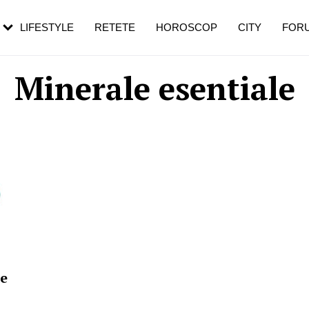
rebui să mergi
și 60 de ani. De ce te trezești mai des
pe măsură ce înaintezi în vârstă
LIFESTYLE
RETETE
HOROSCOP
CITY
FOR
Minerale esentiale
de