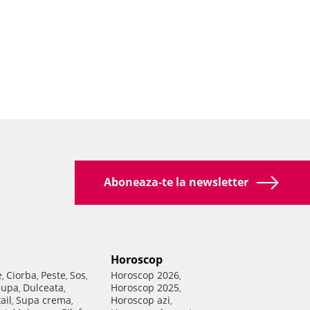
Aboneaza-te la newsletter
Horoscop
e
Ciorba
Peste
Sos
Horoscop 2026
,
,
,
,
,
Supa
Dulceata
Horoscop 2025
,
,
,
ail
Supa crema
Horoscop azi
,
,
,