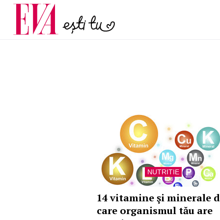
menopauză și când ar t
Carieră
la medic
Actualitate
NUTRITIE
14 vitamine şi minerale 
care organismul tău are