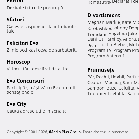
Forum
Declaratii d
Kamasutra
,
Dezbate tot ce te preocupă
Divertisment
Sfaturi
Meghan Markle
Kate Mi
,
Găseşte răspunsuri la întrebările
Johnny Dep
Kardashian
,
tale
Angelina Jolie
Trandafir
,
,
Dani Otil
Smiley
Andra
,
,
,
Felicitari Eva
Justin Bieber
Mela
Pistol
,
,
Zilnic poti gasi ceva de sarbatorit.
Program TV
Program Pro
,
Program Antena 1
Horoscop
Viitorul tău, descifrat de astre
Frumuseţe
Păr
Rochii
Unghii
Parfu
,
,
,
Eva Concursuri
Coafuri
Machiaj
Sani
Ma
,
,
,
Participă şi câştigă cu Eva premii
Sampon
Buze
Celulita
M
,
,
,
senzaţionale
Tratament celulita
Salon
,
Eva City
Caută adrese utile in zona ta
Copyright © 2001-2026,
iMedia Plus Group
. Toate drepturile rezervate