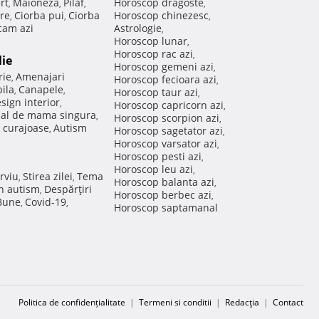
rt
Maioneza
Pilaf
Horoscop dragoste
,
,
,
,
re
Ciorba pui
Ciorba
Horoscop chinezesc
,
,
,
am azi
Astrologie
,
Horoscop lunar
,
Horoscop rac azi
,
lie
Horoscop gemeni azi
,
rie
Amenajari
,
Horoscop fecioara azi
,
ila
Canapele
,
,
Horoscop taur azi
,
sign interior
,
Horoscop capricorn azi
,
nal de mama singura
,
Horoscop scorpion azi
,
 curajoase
Autism
,
Horoscop sagetator azi
,
Horoscop varsator azi
,
Horoscop pesti azi
,
Horoscop leu azi
,
rviu
Stirea zilei
Tema
,
,
Horoscop balanta azi
,
in autism
Despărţiri
,
Horoscop berbec azi
,
 Bune
Covid-19
,
,
Horoscop saptamanal
Politica de confidențialitate
|
Termeni si conditii
|
Redacţia
|
Contact