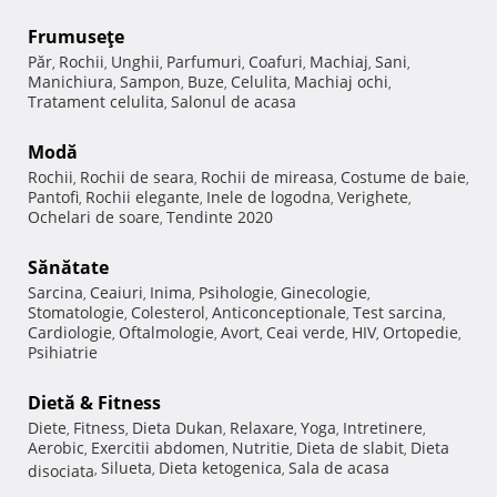
Frumuseţe
Păr
Rochii
Unghii
Parfumuri
Coafuri
Machiaj
Sani
,
,
,
,
,
,
,
Manichiura
Sampon
Buze
Celulita
Machiaj ochi
,
,
,
,
,
Tratament celulita
Salonul de acasa
,
Modă
Rochii
Rochii de seara
Rochii de mireasa
Costume de baie
,
,
,
,
Pantofi
Rochii elegante
Inele de logodna
Verighete
,
,
,
,
Ochelari de soare
Tendinte 2020
,
Sănătate
Sarcina
Ceaiuri
Inima
Psihologie
Ginecologie
,
,
,
,
,
Stomatologie
Colesterol
Anticonceptionale
Test sarcina
,
,
,
,
Cardiologie
Oftalmologie
Avort
Ceai verde
HIV
Ortopedie
,
,
,
,
,
,
Psihiatrie
Dietă & Fitness
Diete
Fitness
Dieta Dukan
Relaxare
Yoga
Intretinere
,
,
,
,
,
,
Aerobic
Exercitii abdomen
Nutritie
Dieta de slabit
Dieta
,
,
,
,
Silueta
Dieta ketogenica
Sala de acasa
disociata
,
,
,