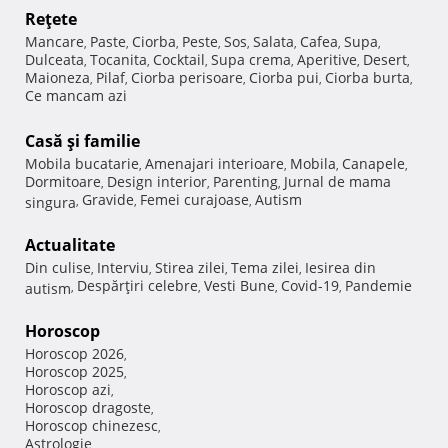
Reţete
Mancare
Paste
Ciorba
Peste
Sos
Salata
Cafea
Supa
,
,
,
,
,
,
,
,
Dulceata
Tocanita
Cocktail
Supa crema
Aperitive
Desert
,
,
,
,
,
,
Maioneza
Pilaf
Ciorba perisoare
Ciorba pui
Ciorba burta
,
,
,
,
,
Ce mancam azi
Casă şi familie
Mobila bucatarie
Amenajari interioare
Mobila
Canapele
,
,
,
,
Dormitoare
Design interior
Parenting
Jurnal de mama
,
,
,
Gravide
Femei curajoase
Autism
singura
,
,
,
Actualitate
Din culise
Interviu
Stirea zilei
Tema zilei
Iesirea din
,
,
,
,
Despărţiri celebre
Vesti Bune
Covid-19
Pandemie
autism
,
,
,
,
Horoscop
Horoscop 2026
,
Horoscop 2025
,
Horoscop azi
,
Horoscop dragoste
,
Horoscop chinezesc
,
Astrologie
,