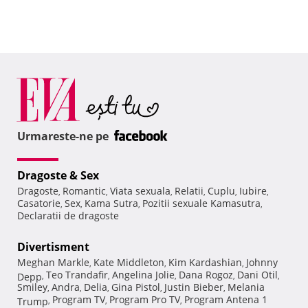
Urmareste-ne pe
Dragoste & Sex
Dragoste
Romantic
Viata sexuala
Relatii
Cuplu
Iubire
,
,
,
,
,
,
Casatorie
Sex
Kama Sutra
Pozitii sexuale Kamasutra
,
,
,
,
Declaratii de dragoste
Divertisment
Meghan Markle
Kate Middleton
Kim Kardashian
Johnny
,
,
,
Teo Trandafir
Angelina Jolie
Dana Rogoz
Dani Otil
Depp
,
,
,
,
,
Smiley
Andra
Delia
Gina Pistol
Justin Bieber
Melania
,
,
,
,
,
Program TV
Program Pro TV
Program Antena 1
Trump
,
,
,