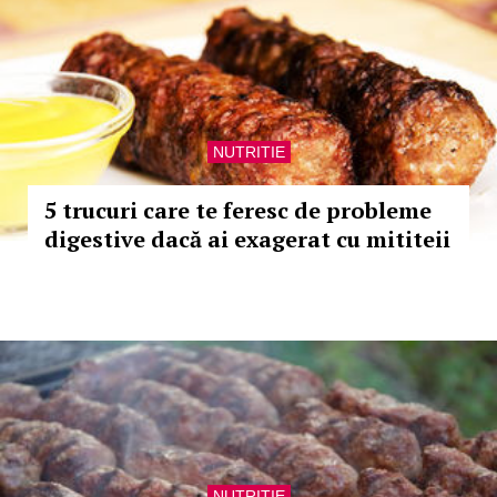
NUTRITIE
5 trucuri care te feresc de probleme
digestive dacă ai exagerat cu mititeii
NUTRITIE