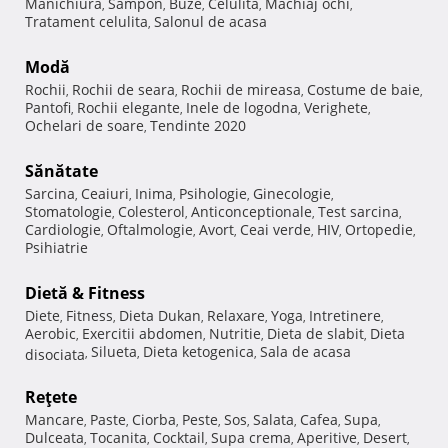
Manichiura
Sampon
Buze
Celulita
Machiaj ochi
,
,
,
,
,
Tratament celulita
Salonul de acasa
,
Modă
Rochii
Rochii de seara
Rochii de mireasa
Costume de baie
,
,
,
,
Pantofi
Rochii elegante
Inele de logodna
Verighete
,
,
,
,
Ochelari de soare
Tendinte 2020
,
Sănătate
Sarcina
Ceaiuri
Inima
Psihologie
Ginecologie
,
,
,
,
,
Stomatologie
Colesterol
Anticonceptionale
Test sarcina
,
,
,
,
Cardiologie
Oftalmologie
Avort
Ceai verde
HIV
Ortopedie
,
,
,
,
,
,
Psihiatrie
Dietă & Fitness
Diete
Fitness
Dieta Dukan
Relaxare
Yoga
Intretinere
,
,
,
,
,
,
Aerobic
Exercitii abdomen
Nutritie
Dieta de slabit
Dieta
,
,
,
,
Silueta
Dieta ketogenica
Sala de acasa
disociata
,
,
,
Reţete
Mancare
Paste
Ciorba
Peste
Sos
Salata
Cafea
Supa
,
,
,
,
,
,
,
,
Dulceata
Tocanita
Cocktail
Supa crema
Aperitive
Desert
,
,
,
,
,
,