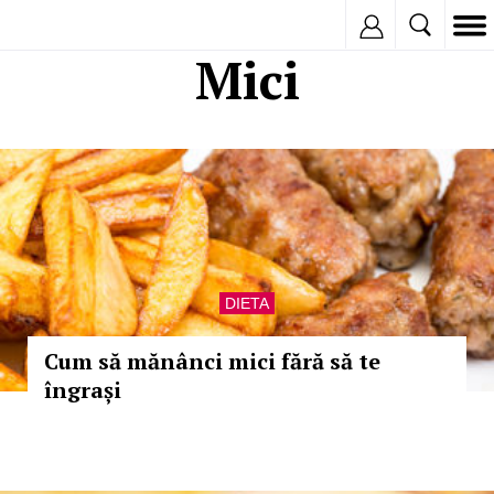
Inregistreaza
Mici
DIETA
Cum să mănânci mici fără să te
îngrași