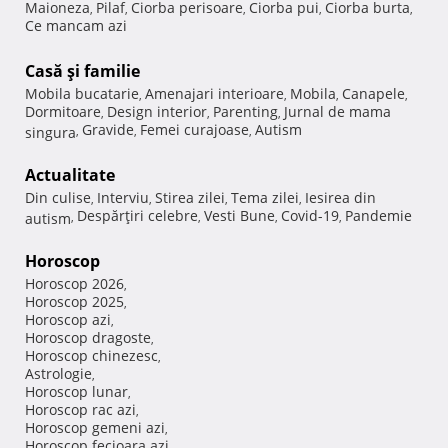
Maioneza
Pilaf
Ciorba perisoare
Ciorba pui
Ciorba burta
,
,
,
,
,
Ce mancam azi
Casă şi familie
Mobila bucatarie
Amenajari interioare
Mobila
Canapele
,
,
,
,
Dormitoare
Design interior
Parenting
Jurnal de mama
,
,
,
Gravide
Femei curajoase
Autism
singura
,
,
,
Actualitate
Din culise
Interviu
Stirea zilei
Tema zilei
Iesirea din
,
,
,
,
Despărţiri celebre
Vesti Bune
Covid-19
Pandemie
autism
,
,
,
,
Horoscop
Horoscop 2026
,
Horoscop 2025
,
Horoscop azi
,
Horoscop dragoste
,
Horoscop chinezesc
,
Astrologie
,
Horoscop lunar
,
Horoscop rac azi
,
Horoscop gemeni azi
,
Horoscop fecioara azi
,