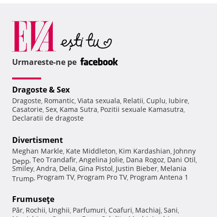
Urmareste-ne pe
Dragoste & Sex
Dragoste
Romantic
Viata sexuala
Relatii
Cuplu
Iubire
,
,
,
,
,
,
Casatorie
Sex
Kama Sutra
Pozitii sexuale Kamasutra
,
,
,
,
Declaratii de dragoste
Divertisment
Meghan Markle
Kate Middleton
Kim Kardashian
Johnny
,
,
,
Teo Trandafir
Angelina Jolie
Dana Rogoz
Dani Otil
Depp
,
,
,
,
,
Smiley
Andra
Delia
Gina Pistol
Justin Bieber
Melania
,
,
,
,
,
Program TV
Program Pro TV
Program Antena 1
Trump
,
,
,
Frumuseţe
Păr
Rochii
Unghii
Parfumuri
Coafuri
Machiaj
Sani
,
,
,
,
,
,
,