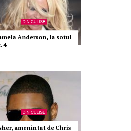
DIN CULISE
amela Anderson, la sotul
. 4
DIN CULISE
sher, amenintat de Chris