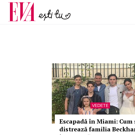
menopauză și când ar t
Carieră
la medic
Actualitate
VEDETE
Escapadă în Miami: Cum 
distrează familia Beckh