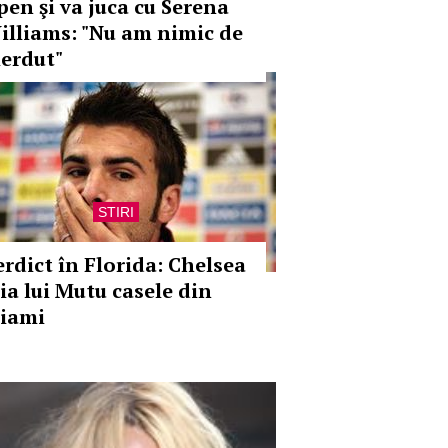
pen şi va juca cu Serena
illiams: "Nu am nimic de
ierdut"
STIRI
erdict în Florida: Chelsea
 ia lui Mutu casele din
iami