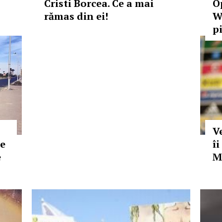
Cristi Borcea. Ce a mai
O
rămas din ei!
W
p
V
de
îi
e
M