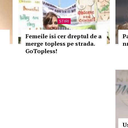
STIRI
Femeile isi cer dreptul de a
P
merge topless pe strada.
nr
GoTopless!
U