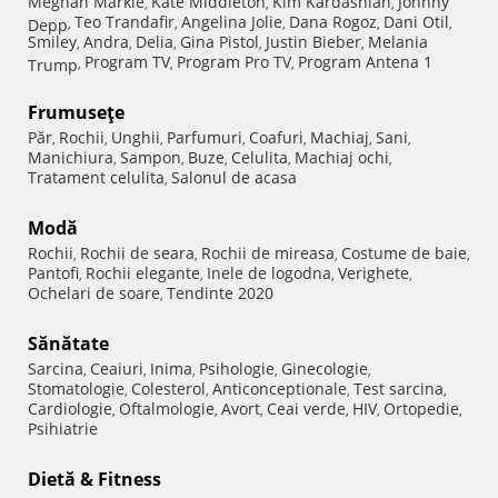
Meghan Markle
Kate Middleton
Kim Kardashian
Johnny
,
,
,
Teo Trandafir
Angelina Jolie
Dana Rogoz
Dani Otil
Depp
,
,
,
,
,
Smiley
Andra
Delia
Gina Pistol
Justin Bieber
Melania
,
,
,
,
,
Program TV
Program Pro TV
Program Antena 1
Trump
,
,
,
Frumuseţe
Păr
Rochii
Unghii
Parfumuri
Coafuri
Machiaj
Sani
,
,
,
,
,
,
,
Manichiura
Sampon
Buze
Celulita
Machiaj ochi
,
,
,
,
,
Tratament celulita
Salonul de acasa
,
Modă
Rochii
Rochii de seara
Rochii de mireasa
Costume de baie
,
,
,
,
Pantofi
Rochii elegante
Inele de logodna
Verighete
,
,
,
,
Ochelari de soare
Tendinte 2020
,
Sănătate
Sarcina
Ceaiuri
Inima
Psihologie
Ginecologie
,
,
,
,
,
Stomatologie
Colesterol
Anticonceptionale
Test sarcina
,
,
,
,
Cardiologie
Oftalmologie
Avort
Ceai verde
HIV
Ortopedie
,
,
,
,
,
,
Psihiatrie
Dietă & Fitness