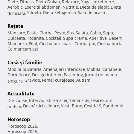
Diete
Fitness
Dieta Dukan
Relaxare
Yoga
Intretinere
,
,
,
,
,
,
Aerobic
Exercitii abdomen
Nutritie
Dieta de slabit
Dieta
,
,
,
,
Silueta
Dieta ketogenica
Sala de acasa
disociata
,
,
,
Reţete
Mancare
Paste
Ciorba
Peste
Sos
Salata
Cafea
Supa
,
,
,
,
,
,
,
,
Dulceata
Tocanita
Cocktail
Supa crema
Aperitive
Desert
,
,
,
,
,
,
Maioneza
Pilaf
Ciorba perisoare
Ciorba pui
Ciorba burta
,
,
,
,
,
Ce mancam azi
Casă şi familie
Mobila bucatarie
Amenajari interioare
Mobila
Canapele
,
,
,
,
Dormitoare
Design interior
Parenting
Jurnal de mama
,
,
,
Gravide
Femei curajoase
Autism
singura
,
,
,
Actualitate
Din culise
Interviu
Stirea zilei
Tema zilei
Iesirea din
,
,
,
,
Despărţiri celebre
Vesti Bune
Covid-19
Pandemie
autism
,
,
,
,
Horoscop
Horoscop 2026
,
Horoscop 2025
,