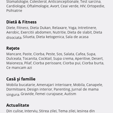
Stomatologie
Colesterol
Anticonceptionale
Test sarcina
,
,
,
,
Cardiologie
Oftalmologie
Avort
Ceai verde
HIV
Ortopedie
,
,
,
,
,
,
Psihiatrie
Dietă & Fitness
Diete
Fitness
Dieta Dukan
Relaxare
Yoga
Intretinere
,
,
,
,
,
,
Aerobic
Exercitii abdomen
Nutritie
Dieta de slabit
Dieta
,
,
,
,
Silueta
Dieta ketogenica
Sala de acasa
disociata
,
,
,
Reţete
Mancare
Paste
Ciorba
Peste
Sos
Salata
Cafea
Supa
,
,
,
,
,
,
,
,
Dulceata
Tocanita
Cocktail
Supa crema
Aperitive
Desert
,
,
,
,
,
,
Maioneza
Pilaf
Ciorba perisoare
Ciorba pui
Ciorba burta
,
,
,
,
,
Ce mancam azi
Casă şi familie
Mobila bucatarie
Amenajari interioare
Mobila
Canapele
,
,
,
,
Dormitoare
Design interior
Parenting
Jurnal de mama
,
,
,
Gravide
Femei curajoase
Autism
singura
,
,
,
Actualitate
Din culise
Interviu
Stirea zilei
Tema zilei
Iesirea din
,
,
,
,