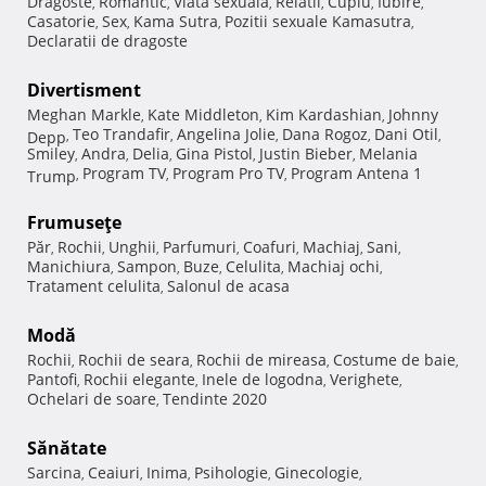
Dragoste
Romantic
Viata sexuala
Relatii
Cuplu
Iubire
,
,
,
,
,
,
Casatorie
Sex
Kama Sutra
Pozitii sexuale Kamasutra
,
,
,
,
Declaratii de dragoste
Divertisment
Meghan Markle
Kate Middleton
Kim Kardashian
Johnny
,
,
,
Teo Trandafir
Angelina Jolie
Dana Rogoz
Dani Otil
Depp
,
,
,
,
,
Smiley
Andra
Delia
Gina Pistol
Justin Bieber
Melania
,
,
,
,
,
Program TV
Program Pro TV
Program Antena 1
Trump
,
,
,
Frumuseţe
Păr
Rochii
Unghii
Parfumuri
Coafuri
Machiaj
Sani
,
,
,
,
,
,
,
Manichiura
Sampon
Buze
Celulita
Machiaj ochi
,
,
,
,
,
Tratament celulita
Salonul de acasa
,
Modă
Rochii
Rochii de seara
Rochii de mireasa
Costume de baie
,
,
,
,
Pantofi
Rochii elegante
Inele de logodna
Verighete
,
,
,
,
Ochelari de soare
Tendinte 2020
,
Sănătate
Sarcina
Ceaiuri
Inima
Psihologie
Ginecologie
,
,
,
,
,