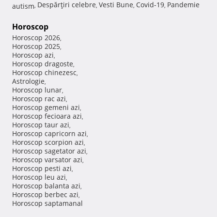
Despărţiri celebre
Vesti Bune
Covid-19
Pandemie
autism
,
,
,
,
Horoscop
Horoscop 2026
,
Horoscop 2025
,
Horoscop azi
,
Horoscop dragoste
,
Horoscop chinezesc
,
Astrologie
,
Horoscop lunar
,
Horoscop rac azi
,
Horoscop gemeni azi
,
Horoscop fecioara azi
,
Horoscop taur azi
,
Horoscop capricorn azi
,
Horoscop scorpion azi
,
Horoscop sagetator azi
,
Horoscop varsator azi
,
Horoscop pesti azi
,
Horoscop leu azi
,
Horoscop balanta azi
,
Horoscop berbec azi
,
Horoscop saptamanal