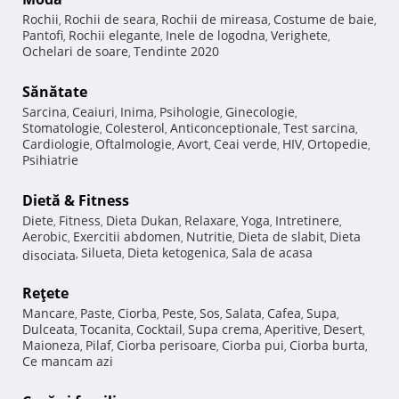
Rochii
Rochii de seara
Rochii de mireasa
Costume de baie
,
,
,
,
Pantofi
Rochii elegante
Inele de logodna
Verighete
,
,
,
,
Ochelari de soare
Tendinte 2020
,
Sănătate
Sarcina
Ceaiuri
Inima
Psihologie
Ginecologie
,
,
,
,
,
Stomatologie
Colesterol
Anticonceptionale
Test sarcina
,
,
,
,
Cardiologie
Oftalmologie
Avort
Ceai verde
HIV
Ortopedie
,
,
,
,
,
,
Psihiatrie
Dietă & Fitness
Diete
Fitness
Dieta Dukan
Relaxare
Yoga
Intretinere
,
,
,
,
,
,
Aerobic
Exercitii abdomen
Nutritie
Dieta de slabit
Dieta
,
,
,
,
Silueta
Dieta ketogenica
Sala de acasa
disociata
,
,
,
Reţete
Mancare
Paste
Ciorba
Peste
Sos
Salata
Cafea
Supa
,
,
,
,
,
,
,
,
Dulceata
Tocanita
Cocktail
Supa crema
Aperitive
Desert
,
,
,
,
,
,
Maioneza
Pilaf
Ciorba perisoare
Ciorba pui
Ciorba burta
,
,
,
,
,
Ce mancam azi