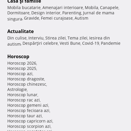
Casă şi familie
Mobila bucatarie
Amenajari interioare
Mobila
Canapele
,
,
,
,
Dormitoare
Design interior
Parenting
Jurnal de mama
,
,
,
Gravide
Femei curajoase
Autism
singura
,
,
,
Actualitate
Din culise
Interviu
Stirea zilei
Tema zilei
Iesirea din
,
,
,
,
Despărţiri celebre
Vesti Bune
Covid-19
Pandemie
autism
,
,
,
,
Horoscop
Horoscop 2026
,
Horoscop 2025
,
Horoscop azi
,
Horoscop dragoste
,
Horoscop chinezesc
,
Astrologie
,
Horoscop lunar
,
Horoscop rac azi
,
Horoscop gemeni azi
,
Horoscop fecioara azi
,
Horoscop taur azi
,
Horoscop capricorn azi
,
Horoscop scorpion azi
,