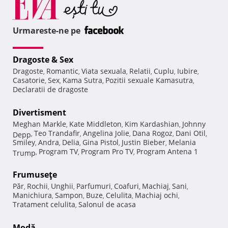
Urmareste-ne pe
Dragoste & Sex
Dragoste
Romantic
Viata sexuala
Relatii
Cuplu
Iubire
,
,
,
,
,
,
Casatorie
Sex
Kama Sutra
Pozitii sexuale Kamasutra
,
,
,
,
Declaratii de dragoste
Divertisment
Meghan Markle
Kate Middleton
Kim Kardashian
Johnny
,
,
,
Teo Trandafir
Angelina Jolie
Dana Rogoz
Dani Otil
Depp
,
,
,
,
,
Smiley
Andra
Delia
Gina Pistol
Justin Bieber
Melania
,
,
,
,
,
Program TV
Program Pro TV
Program Antena 1
Trump
,
,
,
Frumuseţe
Păr
Rochii
Unghii
Parfumuri
Coafuri
Machiaj
Sani
,
,
,
,
,
,
,
Manichiura
Sampon
Buze
Celulita
Machiaj ochi
,
,
,
,
,
Tratament celulita
Salonul de acasa
,
Modă