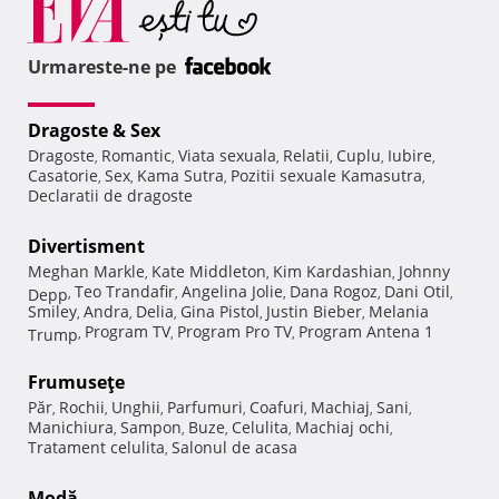
Urmareste-ne pe
Dragoste & Sex
Dragoste
Romantic
Viata sexuala
Relatii
Cuplu
Iubire
,
,
,
,
,
,
Casatorie
Sex
Kama Sutra
Pozitii sexuale Kamasutra
,
,
,
,
Declaratii de dragoste
Divertisment
Meghan Markle
Kate Middleton
Kim Kardashian
Johnny
,
,
,
Teo Trandafir
Angelina Jolie
Dana Rogoz
Dani Otil
Depp
,
,
,
,
,
Smiley
Andra
Delia
Gina Pistol
Justin Bieber
Melania
,
,
,
,
,
Program TV
Program Pro TV
Program Antena 1
Trump
,
,
,
Frumuseţe
Păr
Rochii
Unghii
Parfumuri
Coafuri
Machiaj
Sani
,
,
,
,
,
,
,
Manichiura
Sampon
Buze
Celulita
Machiaj ochi
,
,
,
,
,
Tratament celulita
Salonul de acasa
,
Modă