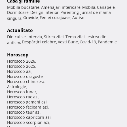
Casă şi familie
Mobila bucatarie
Amenajari interioare
Mobila
Canapele
,
,
,
,
Dormitoare
Design interior
Parenting
Jurnal de mama
,
,
,
Gravide
Femei curajoase
Autism
singura
,
,
,
Actualitate
Din culise
Interviu
Stirea zilei
Tema zilei
Iesirea din
,
,
,
,
Despărţiri celebre
Vesti Bune
Covid-19
Pandemie
autism
,
,
,
,
Horoscop
Horoscop 2026
,
Horoscop 2025
,
Horoscop azi
,
Horoscop dragoste
,
Horoscop chinezesc
,
Astrologie
,
Horoscop lunar
,
Horoscop rac azi
,
Horoscop gemeni azi
,
Horoscop fecioara azi
,
Horoscop taur azi
,
Horoscop capricorn azi
,
Horoscop scorpion azi
,