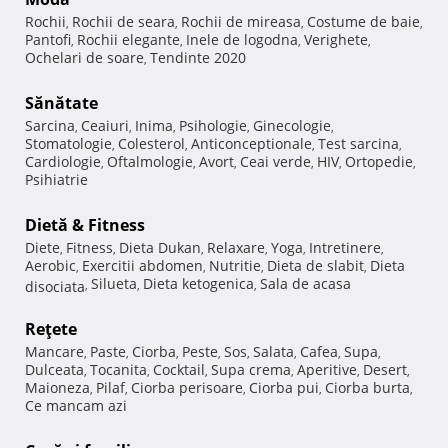
Rochii
Rochii de seara
Rochii de mireasa
Costume de baie
,
,
,
,
Pantofi
Rochii elegante
Inele de logodna
Verighete
,
,
,
,
Ochelari de soare
Tendinte 2020
,
Sănătate
Sarcina
Ceaiuri
Inima
Psihologie
Ginecologie
,
,
,
,
,
Stomatologie
Colesterol
Anticonceptionale
Test sarcina
,
,
,
,
Cardiologie
Oftalmologie
Avort
Ceai verde
HIV
Ortopedie
,
,
,
,
,
,
Psihiatrie
Dietă & Fitness
Diete
Fitness
Dieta Dukan
Relaxare
Yoga
Intretinere
,
,
,
,
,
,
Aerobic
Exercitii abdomen
Nutritie
Dieta de slabit
Dieta
,
,
,
,
Silueta
Dieta ketogenica
Sala de acasa
disociata
,
,
,
Reţete
Mancare
Paste
Ciorba
Peste
Sos
Salata
Cafea
Supa
,
,
,
,
,
,
,
,
Dulceata
Tocanita
Cocktail
Supa crema
Aperitive
Desert
,
,
,
,
,
,
Maioneza
Pilaf
Ciorba perisoare
Ciorba pui
Ciorba burta
,
,
,
,
,
Ce mancam azi